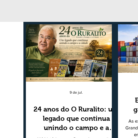
9 de jul.
24 anos do O Ruralito: um
g
legado que continua
As e
unindo o campo e a
Grand
e
cidade