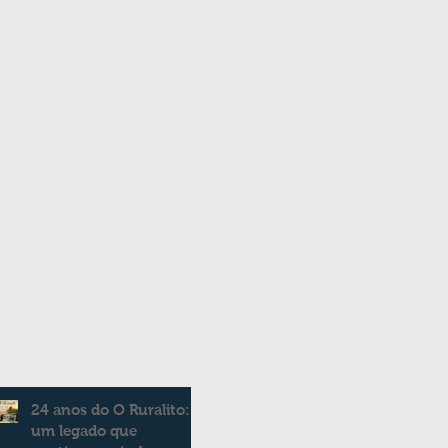
24 anos do O Ruralito:
um legado que