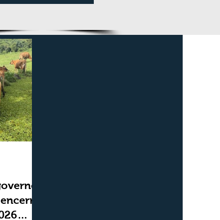
duas semanas
governo,
 encerra
2026