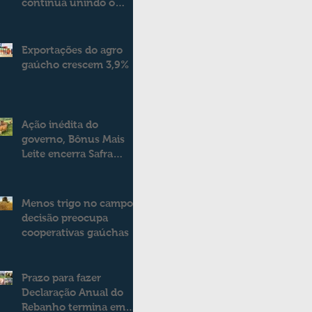
continua unindo o
campo e a cidade
Exportações do agro
gaúcho crescem 3,9%
Ação inédita do
governo, Bônus Mais
Leite encerra Safra
2025/2026
consolidando novo
modelo de apoio aos
Menos trigo no campo:
produtores de leite
decisão preocupa
cooperativas gaúchas
Prazo para fazer
Declaração Anual do
Rebanho termina em