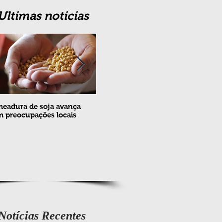
Ultimas noticias
eadura de soja avança
Erradicação da praga Cydia
 preocupações locais
pomonella no Brasil completa
10 anos
Notícias Recentes