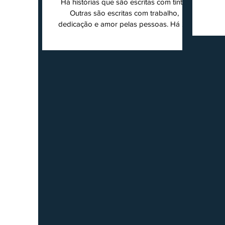
Há histórias que são escritas com tinta.
super
Outras são escritas com trabalho,
202
dedicação e amor pelas pessoas. Há 24
Agri
anos nascia o O Ruralito, movido por um
Sul
propósito simples, mas grandioso:
toda
aproximar o campo da cidade, valorizar
quem produz, preservar a história das
Econ
comunidades e dar voz às pessoas que
do
muitas vezes passam despercebidas pelos
princ
grandes meios de comunicação. Muito
ent
mais do que um jornal ou um portal de
notícias, o Ruralito tornou-se uma missão.
Essa missão nasceu do