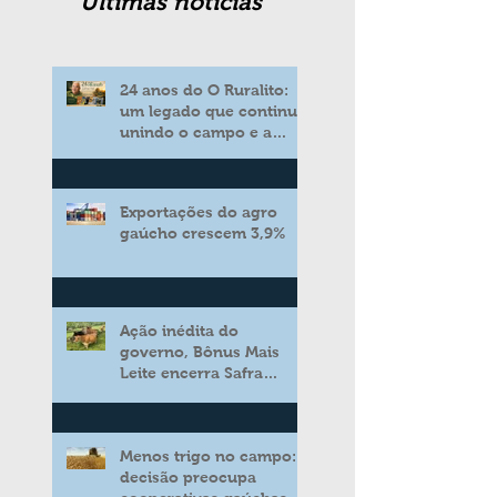
Ultimas noticias
24 anos do O Ruralito:
um legado que continua
unindo o campo e a
cidade
Exportações do agro
gaúcho crescem 3,9%
Ação inédita do
governo, Bônus Mais
Leite encerra Safra
2025/2026 consolidando
novo modelo de apoio
aos produtores de leite
Menos trigo no campo:
decisão preocupa