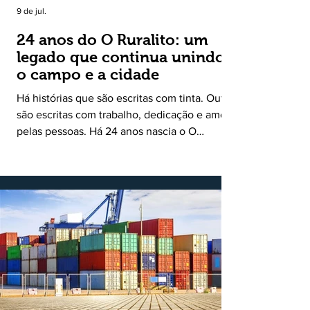
9 de jul.
24 anos do O Ruralito: um
legado que continua unindo
o campo e a cidade
Há histórias que são escritas com tinta. Outras
são escritas com trabalho, dedicação e amor
pelas pessoas. Há 24 anos nascia o O
Ruralito, movido por um propósito simples,
mas grandioso: aproximar o campo da cidade,
valorizar quem produz, preservar a história
das comunidades e dar voz às pessoas que
muitas vezes passam despercebidas pelos
grandes meios de comunicação. Muito mais
do que um jornal ou um portal de notícias, o
Ruralito tornou-se uma missão. Essa missão
nasceu do