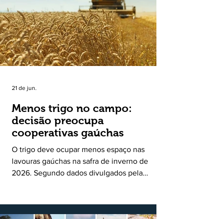
uma política pública inédita de apoio à cadeia
produtiva do leite no Rio Grande do Sul. Ao
longo de sete meses, o programa recebeu 3,4
mil solicitações de enquadramen
21 de jun.
Menos trigo no campo:
decisão preocupa
cooperativas gaúchas
O trigo deve ocupar menos espaço nas
lavouras gaúchas na safra de inverno de
2026. Segundo dados divulgados pela
Fecoagro/RS, levantamento da Rede Técnica
Cooperativa (RTC/CCGL), feito junto a 21
cooperativas agropecuárias, indica queda