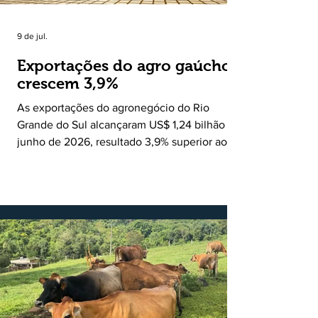
9 de jul.
Exportações do agro gaúcho
crescem 3,9%
As exportações do agronegócio do Rio
Grande do Sul alcançaram US$ 1,24 bilhão em
junho de 2026, resultado 3,9% superior ao
registrado no mesmo mês de 2025. De
acordo com a Federação da Agricultura do
Estado do Rio Grande do Sul, o setor
respondeu por 68,9% de todas as vendas
externas do Estado no período. Segundo a
Assessoria Econômica da Federação da
Agricultura do Estado do Rio Grande do Sul, o
principal destaque do mês foi a diferença
entre o crescimento da receita e a red