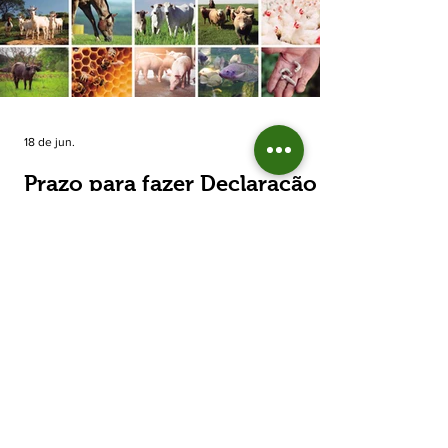
estimada de 31,5% na área plantada no Rio
Grande do Sul, para cerca de 790 mil
hectares. A decisão de reduzir o plantio
expõe um cenário de cautela no campo. De
acordo com a Fecoagro/RS, a retração não
aparece de forma isolada: nos quatro cicl
18 de jun.
Prazo para fazer Declaração
Anual do Rebanho termina
em duas semanas
Prazo para fazer Declaração Anual do
Rebanho termina em duas semanas - Até o
momento, 53,37% das Declarações foram
entregues Termina em duas semanas o prazo
para entrega da Declaração Anual do
Rebanho 2026 da Secretaria da Agricultura,
Pecuária, Produção Sustentável e Irrigação
(Seapi). O prazo final é o dia 30 de junho. Até