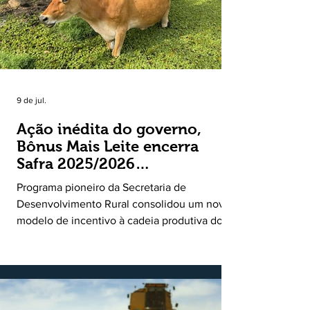
9 de jul.
Ação inédita do governo,
Bônus Mais Leite encerra
Safra 2025/2026
consolidando novo modelo
Programa pioneiro da Secretaria de
de apoio aos produtores de
Desenvolvimento Rural consolidou um novo
leite
modelo de incentivo à cadeia produtiva do
leite. Lançado pela Secretaria de
Desenvolvimento Rural (SDR) em 11 de
novembro de 2025, o Programa Bônus Mais
Leite encerrou o Plano Safra 2025/2026, em
30 de junho de 2026, consolidando-se como