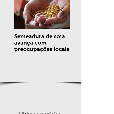
Semeadura de soja
Erradicação da
avança com
praga Cydia
preocupações locais
pomonella no Br
completa 10 an