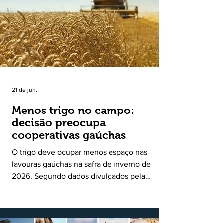
uma política pública inédita de apoio à cadeia
produtiva do leite no Rio Grande do Sul. Ao
longo de sete meses, o programa recebeu 3,4
mil solicitações de enquadramen
21 de jun.
Menos trigo no campo:
decisão preocupa
cooperativas gaúchas
O trigo deve ocupar menos espaço nas
lavouras gaúchas na safra de inverno de
2026. Segundo dados divulgados pela
Fecoagro/RS, levantamento da Rede Técnica
Cooperativa (RTC/CCGL), feito junto a 21
cooperativas agropecuárias, indica queda