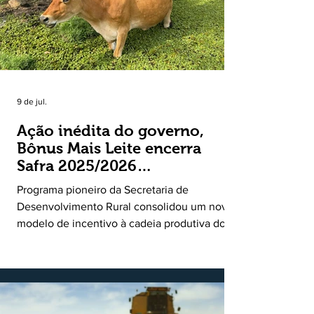
9 de jul.
Ação inédita do governo,
Bônus Mais Leite encerra
Safra 2025/2026
consolidando novo modelo
Programa pioneiro da Secretaria de
de apoio aos produtores de
Desenvolvimento Rural consolidou um novo
leite
modelo de incentivo à cadeia produtiva do
leite. Lançado pela Secretaria de
Desenvolvimento Rural (SDR) em 11 de
novembro de 2025, o Programa Bônus Mais
Leite encerrou o Plano Safra 2025/2026, em
30 de junho de 2026, consolidando-se como