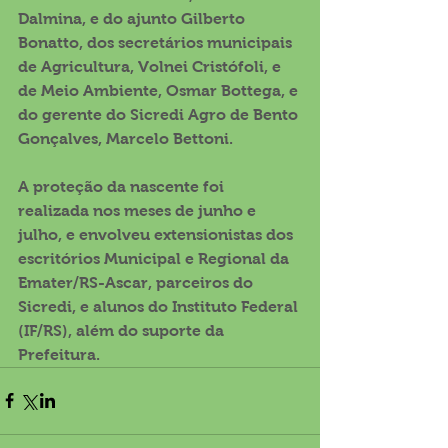
Dalmina, e do ajunto Gilberto 
Bonatto, dos secretários municipais 
de Agricultura, Volnei Cristófoli, e 
de Meio Ambiente, Osmar Bottega, e 
do gerente do Sicredi Agro de Bento 
Gonçalves, Marcelo Bettoni.
A proteção da nascente foi 
realizada nos meses de junho e 
julho, e envolveu extensionistas dos 
escritórios Municipal e Regional da 
Emater/RS-Ascar, parceiros do 
Sicredi, e alunos do Instituto Federal 
(IF/RS), além do suporte da 
Prefeitura.