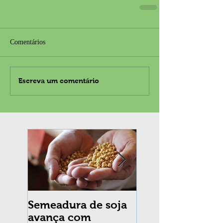
Comentários
Escreva um comentário
Semeadura de soja
Erradicação da
avança com
praga Cydia