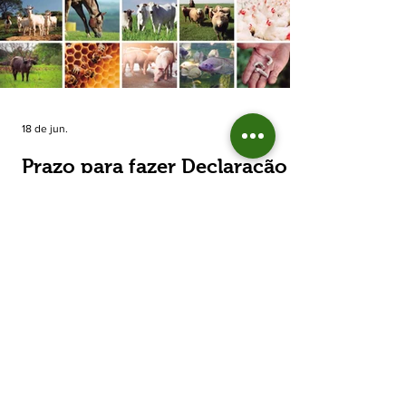
estimada de 31,5% na área plantada no Rio
Grande do Sul, para cerca de 790 mil
hectares. A decisão de reduzir o plantio
expõe um cenário de cautela no campo. De
acordo com a Fecoagro/RS, a retração não
aparece de forma isolada: nos quatro cicl
18 de jun.
Prazo para fazer Declaração
Anual do Rebanho termina
em duas semanas
Prazo para fazer Declaração Anual do
Rebanho termina em duas semanas - Até o
momento, 53,37% das Declarações foram
entregues Termina em duas semanas o prazo
para entrega da Declaração Anual do
Rebanho 2026 da Secretaria da Agricultura,
Pecuária, Produção Sustentável e Irrigação
(Seapi). O prazo final é o dia 30 de junho. Até