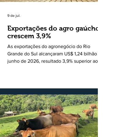
9 de jul.
Exportações do agro gaúcho
crescem 3,9%
As exportações do agronegócio do Rio
Grande do Sul alcançaram US$ 1,24 bilhão em
junho de 2026, resultado 3,9% superior ao
registrado no mesmo mês de 2025. De
acordo com a Federação da Agricultura do
Estado do Rio Grande do Sul, o setor
respondeu por 68,9% de todas as vendas
externas do Estado no período. Segundo a
Assessoria Econômica da Federação da
Agricultura do Estado do Rio Grande do Sul, o
principal destaque do mês foi a diferença
entre o crescimento da receita e a red