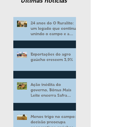
Ultimas noticias
24 anos do O Ruralito:
um legado que continua
unindo o campo e a
cidade
Exportações do agro
gaúcho crescem 3,9%
Ação inédita do
governo, Bônus Mais
Leite encerra Safra
2025/2026 consolidando
novo modelo de apoio
aos produtores de leite
Menos trigo no campo:
decisão preocupa