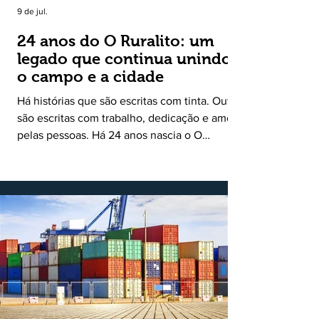
9 de jul.
24 anos do O Ruralito: um
legado que continua unindo
o campo e a cidade
Há histórias que são escritas com tinta. Outras
são escritas com trabalho, dedicação e amor
pelas pessoas. Há 24 anos nascia o O
Ruralito, movido por um propósito simples,
mas grandioso: aproximar o campo da cidade,
valorizar quem produz, preservar a história
das comunidades e dar voz às pessoas que
muitas vezes passam despercebidas pelos
grandes meios de comunicação. Muito mais
do que um jornal ou um portal de notícias, o
Ruralito tornou-se uma missão. Essa missão
nasceu do