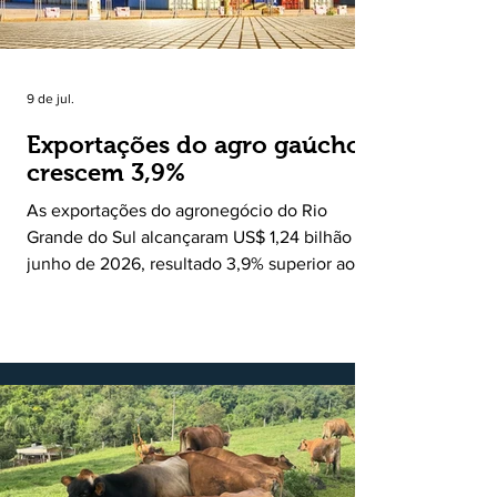
9 de jul.
Exportações do agro gaúcho
crescem 3,9%
As exportações do agronegócio do Rio
Grande do Sul alcançaram US$ 1,24 bilhão em
junho de 2026, resultado 3,9% superior ao
registrado no mesmo mês de 2025. De
acordo com a Federação da Agricultura do
Estado do Rio Grande do Sul, o setor
respondeu por 68,9% de todas as vendas
externas do Estado no período. Segundo a
Assessoria Econômica da Federação da
Agricultura do Estado do Rio Grande do Sul, o
principal destaque do mês foi a diferença