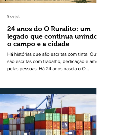
9 de jul.
24 anos do O Ruralito: um
legado que continua unindo
o campo e a cidade
Há histórias que são escritas com tinta. Outras
são escritas com trabalho, dedicação e amor
pelas pessoas. Há 24 anos nascia o O
Ruralito, movido por um propósito simples,
mas grandioso: aproximar o campo da cidade,
valorizar quem produz, preservar a história
das comunidades e dar voz às pessoas que
muitas vezes passam despercebidas pelos
grandes meios de comunicação. Muito mais
do que um jornal ou um portal de notícias, o
Ruralito tornou-se uma missão. Essa missão
nasceu do