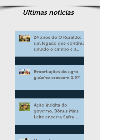
Ultimas noticias
24 anos do O Ruralito:
um legado que continua
unindo o campo e a
cidade
Exportações do agro
gaúcho crescem 3,9%
Ação inédita do
governo, Bônus Mais
Leite encerra Safra
2025/2026 consolidando
novo modelo de apoio
aos produtores de leite