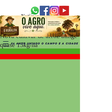
Notícias Recentes
Nova cultivar de arroz atinge
quase 15kg/ha
24 ANOS UNINDO O CAMPO E A CIDADE