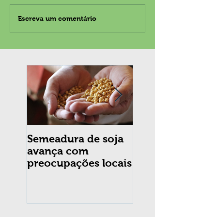
Escreva um comentário
Semeadura de soja
Erradicação da
avança com
praga Cydia
preocupações locais
pomonella no Br
completa 10 an