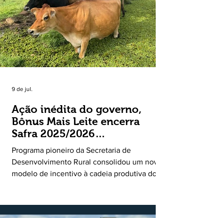
entre o crescimento da receita e a red
9 de jul.
Ação inédita do governo,
Bônus Mais Leite encerra
Safra 2025/2026
consolidando novo modelo
Programa pioneiro da Secretaria de
de apoio aos produtores de
Desenvolvimento Rural consolidou um novo
leite
modelo de incentivo à cadeia produtiva do
leite. Lançado pela Secretaria de
Desenvolvimento Rural (SDR) em 11 de
novembro de 2025, o Programa Bônus Mais