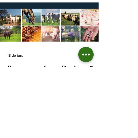
cooperativas agropecuárias, indica queda
estimada de 31,5% na área plantada no Rio
Grande do Sul, para cerca de 790 mil
hectares. A decisão de reduzir o plantio
expõe um cenário de cautela no campo. De
acordo com a Fecoagro/RS, a retração não
aparece de forma isolada: nos quatro cicl
18 de jun.
Prazo para fazer Declaração
Anual do Rebanho termina
em duas semanas
Prazo para fazer Declaração Anual do
Rebanho termina em duas semanas - Até o
momento, 53,37% das Declarações foram
entregues Termina em duas semanas o prazo
para entrega da Declaração Anual do
Rebanho 2026 da Secretaria da Agricultura,