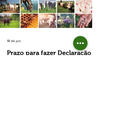
estimada de 31,5% na área plantada no Rio
Grande do Sul, para cerca de 790 mil
hectares. A decisão de reduzir o plantio
expõe um cenário de cautela no campo. De
acordo com a Fecoagro/RS, a retração não
aparece de forma isolada: nos quatro cicl
18 de jun.
Prazo para fazer Declaração
Anual do Rebanho termina
em duas semanas
Prazo para fazer Declaração Anual do
Rebanho termina em duas semanas - Até o
momento, 53,37% das Declarações foram
entregues Termina em duas semanas o prazo
para entrega da Declaração Anual do
Rebanho 2026 da Secretaria da Agricultura,
Pecuária, Produção Sustentável e Irrigação
(Seapi). O prazo final é o dia 30 de junho. Até