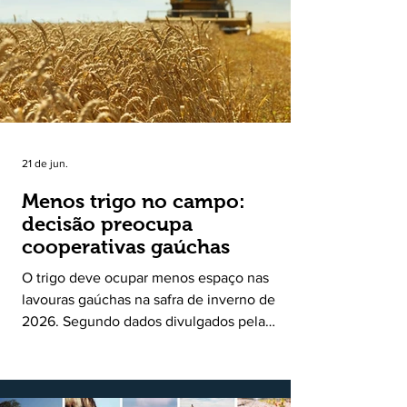
uma política pública inédita de apoio à cadeia
produtiva do leite no Rio Grande do Sul. Ao
longo de sete meses, o programa recebeu 3,4
mil solicitações de enquadramen
21 de jun.
Menos trigo no campo:
decisão preocupa
cooperativas gaúchas
O trigo deve ocupar menos espaço nas
lavouras gaúchas na safra de inverno de
2026. Segundo dados divulgados pela
Fecoagro/RS, levantamento da Rede Técnica
Cooperativa (RTC/CCGL), feito junto a 21
cooperativas agropecuárias, indica queda