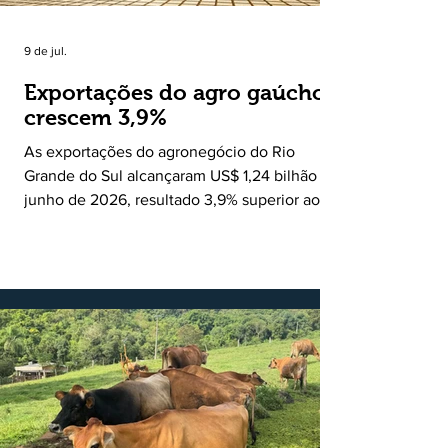
9 de jul.
Exportações do agro gaúcho
crescem 3,9%
As exportações do agronegócio do Rio
Grande do Sul alcançaram US$ 1,24 bilhão em
junho de 2026, resultado 3,9% superior ao
registrado no mesmo mês de 2025. De
acordo com a Federação da Agricultura do
Estado do Rio Grande do Sul, o setor
respondeu por 68,9% de todas as vendas
externas do Estado no período. Segundo a
Assessoria Econômica da Federação da
Agricultura do Estado do Rio Grande do Sul, o
principal destaque do mês foi a diferença
entre o crescimento da receita e a red