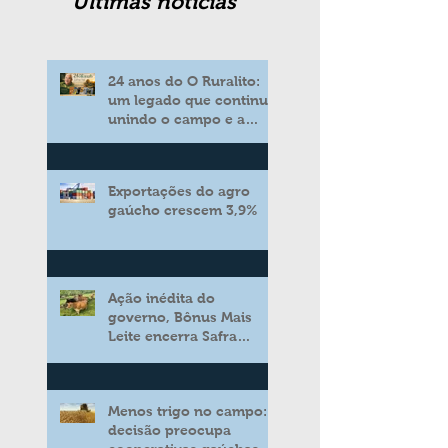
Ultimas noticias
24 anos do O Ruralito:
um legado que continua
unindo o campo e a
cidade
Exportações do agro
gaúcho crescem 3,9%
Ação inédita do
governo, Bônus Mais
Leite encerra Safra
2025/2026 consolidando
novo modelo de apoio
aos produtores de leite
Menos trigo no campo:
decisão preocupa