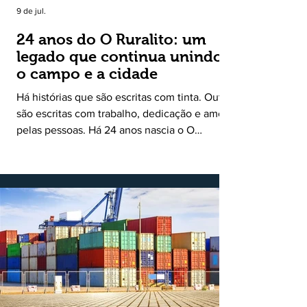
9 de jul.
24 anos do O Ruralito: um
legado que continua unindo
o campo e a cidade
Há histórias que são escritas com tinta. Outras
são escritas com trabalho, dedicação e amor
pelas pessoas. Há 24 anos nascia o O
Ruralito, movido por um propósito simples,
mas grandioso: aproximar o campo da cidade,
valorizar quem produz, preservar a história
das comunidades e dar voz às pessoas que
muitas vezes passam despercebidas pelos
grandes meios de comunicação. Muito mais
do que um jornal ou um portal de notícias, o
Ruralito tornou-se uma missão. Essa missão
nasceu do