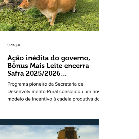
9 de jul.
Ação inédita do governo,
Bônus Mais Leite encerra
Safra 2025/2026
consolidando novo modelo
Programa pioneiro da Secretaria de
de apoio aos produtores de
Desenvolvimento Rural consolidou um novo
leite
modelo de incentivo à cadeia produtiva do
leite. Lançado pela Secretaria de
Desenvolvimento Rural (SDR) em 11 de
novembro de 2025, o Programa Bônus Mais
Leite encerrou o Plano Safra 2025/2026, em
30 de junho de 2026, consolidando-se como