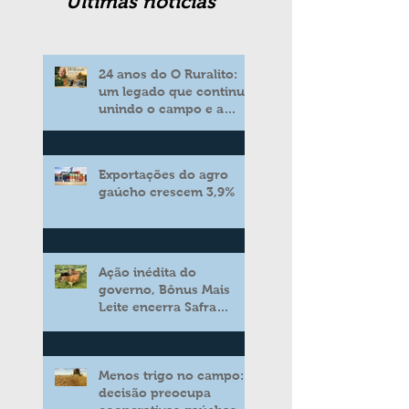
Ultimas noticias
24 anos do O Ruralito:
um legado que continua
unindo o campo e a
cidade
Exportações do agro
gaúcho crescem 3,9%
Ação inédita do
governo, Bônus Mais
Leite encerra Safra
2025/2026 consolidando
novo modelo de apoio
aos produtores de leite
Menos trigo no campo:
decisão preocupa