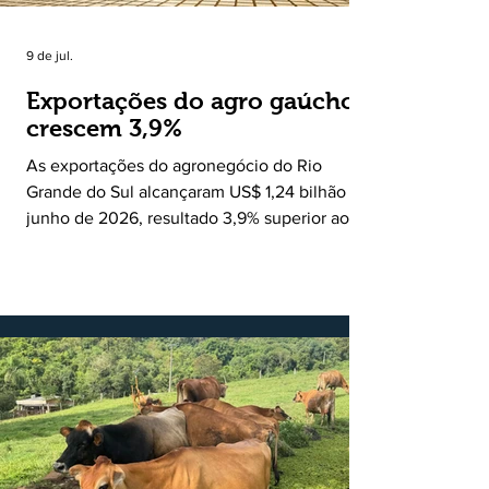
9 de jul.
Exportações do agro gaúcho
crescem 3,9%
As exportações do agronegócio do Rio
Grande do Sul alcançaram US$ 1,24 bilhão em
junho de 2026, resultado 3,9% superior ao
registrado no mesmo mês de 2025. De
acordo com a Federação da Agricultura do
Estado do Rio Grande do Sul, o setor
respondeu por 68,9% de todas as vendas
externas do Estado no período. Segundo a
Assessoria Econômica da Federação da
Agricultura do Estado do Rio Grande do Sul, o
principal destaque do mês foi a diferença
entre o crescimento da receita e a red