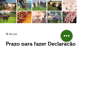
estimada de 31,5% na área plantada no Rio
Grande do Sul, para cerca de 790 mil
hectares. A decisão de reduzir o plantio
expõe um cenário de cautela no campo. De
acordo com a Fecoagro/RS, a retração não
aparece de forma isolada: nos quatro cicl
18 de jun.
Prazo para fazer Declaração
Anual do Rebanho termina
em duas semanas
Prazo para fazer Declaração Anual do
Rebanho termina em duas semanas - Até o
momento, 53,37% das Declarações foram
entregues Termina em duas semanas o prazo
para entrega da Declaração Anual do
Rebanho 2026 da Secretaria da Agricultura,
Pecuária, Produção Sustentável e Irrigação
(Seapi). O prazo final é o dia 30 de junho. Até