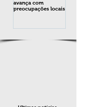
avança com
praga Cydia
preocupações locais
pomonella no Br
completa 10 an