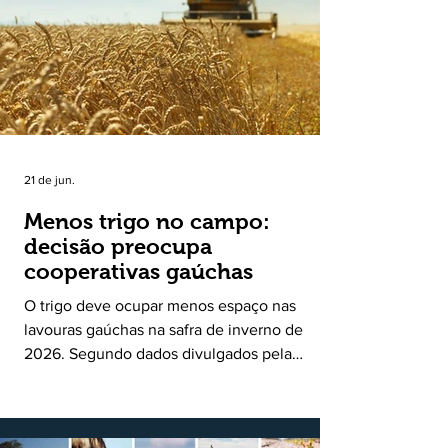
uma política pública inédita de apoio à cadeia
produtiva do leite no Rio Grande do Sul. Ao
longo de sete meses, o programa recebeu 3,4
mil solicitações de enquadramen
21 de jun.
Menos trigo no campo:
decisão preocupa
cooperativas gaúchas
O trigo deve ocupar menos espaço nas
lavouras gaúchas na safra de inverno de
2026. Segundo dados divulgados pela
Fecoagro/RS, levantamento da Rede Técnica
Cooperativa (RTC/CCGL), feito junto a 21
cooperativas agropecuárias, indica queda