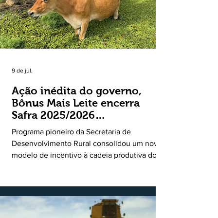
9 de jul.
Ação inédita do governo,
Bônus Mais Leite encerra
Safra 2025/2026
consolidando novo modelo
Programa pioneiro da Secretaria de
de apoio aos produtores de
Desenvolvimento Rural consolidou um novo
leite
modelo de incentivo à cadeia produtiva do
leite. Lançado pela Secretaria de
Desenvolvimento Rural (SDR) em 11 de
novembro de 2025, o Programa Bônus Mais
Leite encerrou o Plano Safra 2025/2026, em
30 de junho de 2026, consolidando-se como