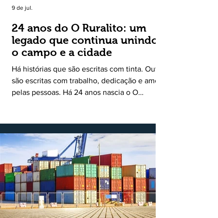
9 de jul.
24 anos do O Ruralito: um
legado que continua unindo
o campo e a cidade
Há histórias que são escritas com tinta. Outras
são escritas com trabalho, dedicação e amor
pelas pessoas. Há 24 anos nascia o O
Ruralito, movido por um propósito simples,
mas grandioso: aproximar o campo da cidade,
valorizar quem produz, preservar a história
das comunidades e dar voz às pessoas que
muitas vezes passam despercebidas pelos
grandes meios de comunicação. Muito mais
do que um jornal ou um portal de notícias, o
Ruralito tornou-se uma missão. Essa missão
nasceu do