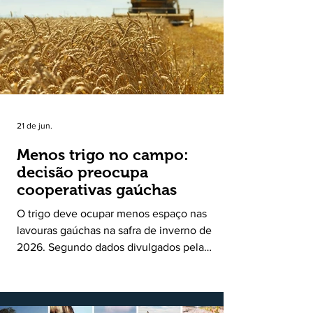
uma política pública inédita de apoio à cadeia
produtiva do leite no Rio Grande do Sul. Ao
longo de sete meses, o programa recebeu 3,4
mil solicitações de enquadramen
21 de jun.
Menos trigo no campo:
decisão preocupa
cooperativas gaúchas
O trigo deve ocupar menos espaço nas
lavouras gaúchas na safra de inverno de
2026. Segundo dados divulgados pela
Fecoagro/RS, levantamento da Rede Técnica
Cooperativa (RTC/CCGL), feito junto a 21
cooperativas agropecuárias, indica queda