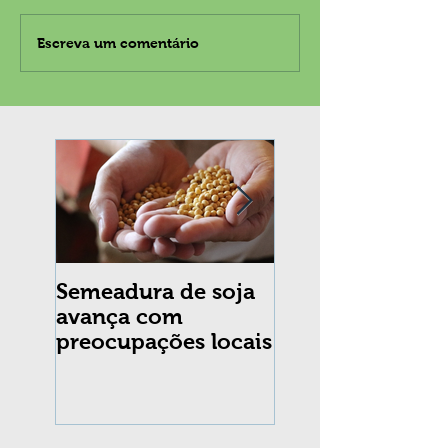
Escreva um comentário
Semeadura de soja
Erradicação da
avança com
praga Cydia
preocupações locais
pomonella no Br
completa 10 an