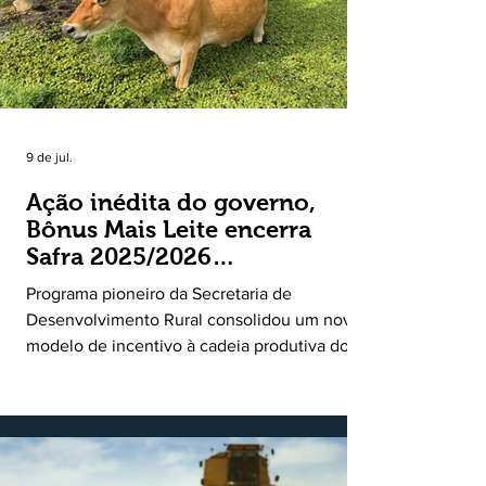
9 de jul.
Ação inédita do governo,
Bônus Mais Leite encerra
Safra 2025/2026
consolidando novo modelo
Programa pioneiro da Secretaria de
de apoio aos produtores de
Desenvolvimento Rural consolidou um novo
leite
modelo de incentivo à cadeia produtiva do
leite. Lançado pela Secretaria de
Desenvolvimento Rural (SDR) em 11 de
novembro de 2025, o Programa Bônus Mais
Leite encerrou o Plano Safra 2025/2026, em
30 de junho de 2026, consolidando-se como