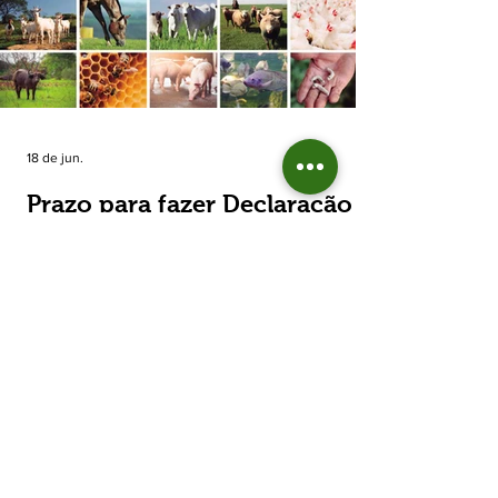
estimada de 31,5% na área plantada no Rio
Grande do Sul, para cerca de 790 mil
hectares. A decisão de reduzir o plantio
expõe um cenário de cautela no campo. De
acordo com a Fecoagro/RS, a retração não
aparece de forma isolada: nos quatro cicl
18 de jun.
Prazo para fazer Declaração
Anual do Rebanho termina
em duas semanas
Prazo para fazer Declaração Anual do
Rebanho termina em duas semanas - Até o
momento, 53,37% das Declarações foram
entregues Termina em duas semanas o prazo
para entrega da Declaração Anual do
Rebanho 2026 da Secretaria da Agricultura,
Pecuária, Produção Sustentável e Irrigação
(Seapi). O prazo final é o dia 30 de junho. Até