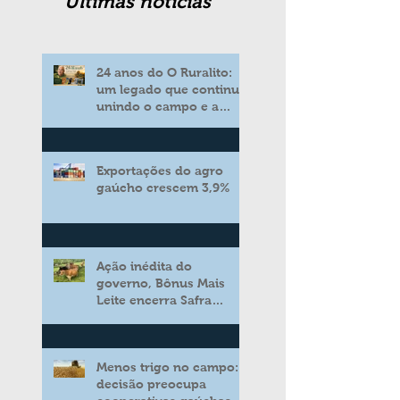
Ultimas noticias
24 anos do O Ruralito:
um legado que continua
unindo o campo e a
cidade
Exportações do agro
gaúcho crescem 3,9%
Ação inédita do
governo, Bônus Mais
Leite encerra Safra
2025/2026 consolidando
novo modelo de apoio
aos produtores de leite
Menos trigo no campo:
decisão preocupa