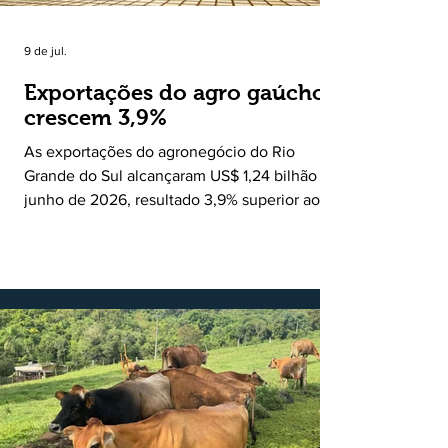
9 de jul.
Exportações do agro gaúcho
crescem 3,9%
As exportações do agronegócio do Rio
Grande do Sul alcançaram US$ 1,24 bilhão em
junho de 2026, resultado 3,9% superior ao
registrado no mesmo mês de 2025. De
acordo com a Federação da Agricultura do
Estado do Rio Grande do Sul, o setor
respondeu por 68,9% de todas as vendas
externas do Estado no período. Segundo a
Assessoria Econômica da Federação da
Agricultura do Estado do Rio Grande do Sul, o
principal destaque do mês foi a diferença
entre o crescimento da receita e a red