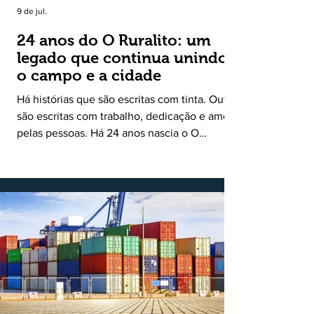
9 de jul.
24 anos do O Ruralito: um
legado que continua unindo
o campo e a cidade
Há histórias que são escritas com tinta. Outras
são escritas com trabalho, dedicação e amor
pelas pessoas. Há 24 anos nascia o O
Ruralito, movido por um propósito simples,
mas grandioso: aproximar o campo da cidade,
valorizar quem produz, preservar a história
das comunidades e dar voz às pessoas que
muitas vezes passam despercebidas pelos
grandes meios de comunicação. Muito mais
do que um jornal ou um portal de notícias, o
Ruralito tornou-se uma missão. Essa missão
nasceu do