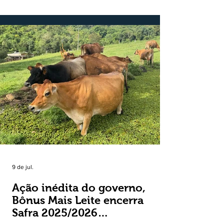
Estado do Rio Grande do Sul, o setor
respondeu por 68,9% de todas as vendas
externas do Estado no período. Segundo a
Assessoria Econômica da Federação da
Agricultura do Estado do Rio Grande do Sul, o
principal destaque do mês foi a diferença
entre o crescimento da receita e a red
9 de jul.
Ação inédita do governo,
Bônus Mais Leite encerra
Safra 2025/2026