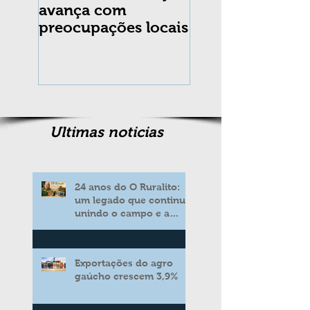
avança com
praga Cydia
preocupações locais
pomonella no Br
completa 10 an
Ultimas noticias
24 anos do O Ruralito:
um legado que continua
unindo o campo e a
cidade
Exportações do agro
gaúcho crescem 3,9%