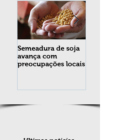
Semeadura de soja
Erradicação da
avança com
praga Cydia
preocupações locais
pomonella no Br
completa 10 an