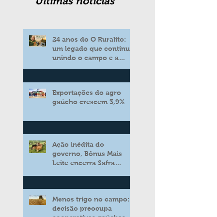
Ultimas noticias
24 anos do O Ruralito:
um legado que continua
unindo o campo e a
cidade
Exportações do agro
gaúcho crescem 3,9%
Ação inédita do
governo, Bônus Mais
Leite encerra Safra
2025/2026 consolidando
novo modelo de apoio
aos produtores de leite
Menos trigo no campo:
decisão preocupa