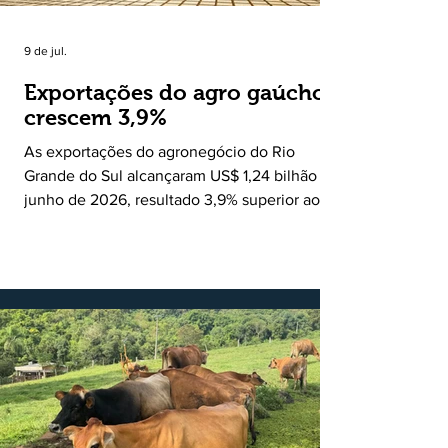
9 de jul.
Exportações do agro gaúcho
crescem 3,9%
As exportações do agronegócio do Rio
Grande do Sul alcançaram US$ 1,24 bilhão em
junho de 2026, resultado 3,9% superior ao
registrado no mesmo mês de 2025. De
acordo com a Federação da Agricultura do
Estado do Rio Grande do Sul, o setor
respondeu por 68,9% de todas as vendas
externas do Estado no período. Segundo a
Assessoria Econômica da Federação da
Agricultura do Estado do Rio Grande do Sul, o
principal destaque do mês foi a diferença
entre o crescimento da receita e a red