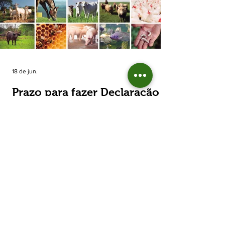
estimada de 31,5% na área plantada no Rio
Grande do Sul, para cerca de 790 mil
hectares. A decisão de reduzir o plantio
expõe um cenário de cautela no campo. De
acordo com a Fecoagro/RS, a retração não
aparece de forma isolada: nos quatro cicl
18 de jun.
Prazo para fazer Declaração
Anual do Rebanho termina
em duas semanas
Prazo para fazer Declaração Anual do
Rebanho termina em duas semanas - Até o
momento, 53,37% das Declarações foram
entregues Termina em duas semanas o prazo
para entrega da Declaração Anual do
Rebanho 2026 da Secretaria da Agricultura,
Pecuária, Produção Sustentável e Irrigação
(Seapi). O prazo final é o dia 30 de junho. Até