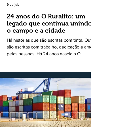
9 de jul.
24 anos do O Ruralito: um
legado que continua unindo
o campo e a cidade
Há histórias que são escritas com tinta. Outras
são escritas com trabalho, dedicação e amor
pelas pessoas. Há 24 anos nascia o O
Ruralito, movido por um propósito simples,
mas grandioso: aproximar o campo da cidade,
valorizar quem produz, preservar a história
das comunidades e dar voz às pessoas que
muitas vezes passam despercebidas pelos
grandes meios de comunicação. Muito mais
do que um jornal ou um portal de notícias, o
Ruralito tornou-se uma missão. Essa missão
nasceu do