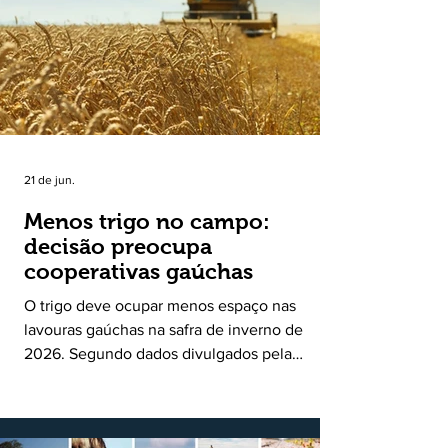
uma política pública inédita de apoio à cadeia
produtiva do leite no Rio Grande do Sul. Ao
longo de sete meses, o programa recebeu 3,4
mil solicitações de enquadramen
21 de jun.
Menos trigo no campo:
decisão preocupa
cooperativas gaúchas
O trigo deve ocupar menos espaço nas
lavouras gaúchas na safra de inverno de
2026. Segundo dados divulgados pela
Fecoagro/RS, levantamento da Rede Técnica
Cooperativa (RTC/CCGL), feito junto a 21
cooperativas agropecuárias, indica queda