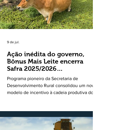
9 de jul.
Ação inédita do governo,
Bônus Mais Leite encerra
Safra 2025/2026
consolidando novo modelo
Programa pioneiro da Secretaria de
de apoio aos produtores de
Desenvolvimento Rural consolidou um novo
leite
modelo de incentivo à cadeia produtiva do
leite. Lançado pela Secretaria de
Desenvolvimento Rural (SDR) em 11 de
novembro de 2025, o Programa Bônus Mais
Leite encerrou o Plano Safra 2025/2026, em
30 de junho de 2026, consolidando-se como