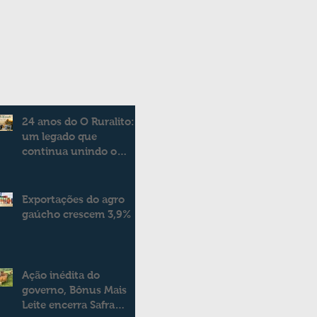
24 anos do O Ruralito:
um legado que
continua unindo o
campo e a cidade
Exportações do agro
gaúcho crescem 3,9%
Ação inédita do
governo, Bônus Mais
Leite encerra Safra