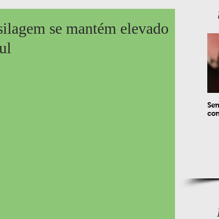
 silagem se mantém elevado
ul
Sem
com