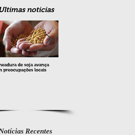
Ultimas noticias
eadura de soja avança
Erradicação da praga Cydia
Feira
 preocupações locais
pomonella no Brasil completa
ovin
10 anos
meta
e fev
Notícias Recentes