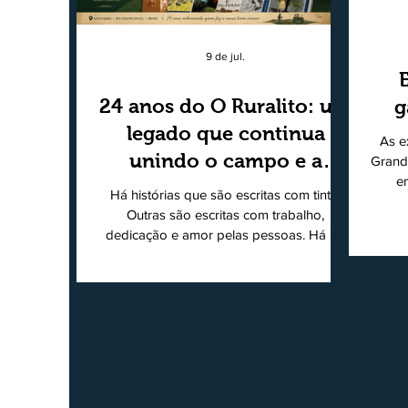
9 de jul.
24 anos do O Ruralito: um
g
legado que continua
As e
unindo o campo e a
Grand
e
cidade
Há histórias que são escritas com tinta.
super
Outras são escritas com trabalho,
202
dedicação e amor pelas pessoas. Há 24
Agri
anos nascia o O Ruralito, movido por um
Sul
propósito simples, mas grandioso:
toda
aproximar o campo da cidade, valorizar
quem produz, preservar a história das
Econ
comunidades e dar voz às pessoas que
do
muitas vezes passam despercebidas pelos
princ
grandes meios de comunicação. Muito
ent
mais do que um jornal ou um portal de