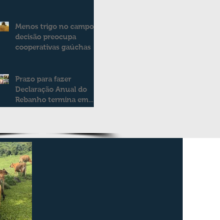
2025/2026
consolidando novo
modelo de apoio aos
Menos trigo no campo:
produtores de leite
decisão preocupa
cooperativas gaúchas
Prazo para fazer
Declaração Anual do
Rebanho termina em
duas semanas