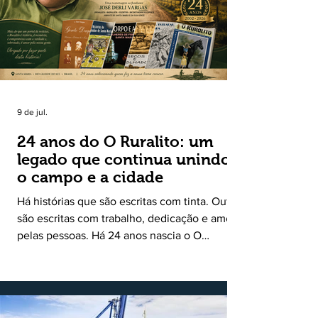
9 de jul.
24 anos do O Ruralito: um
legado que continua unindo
o campo e a cidade
Há histórias que são escritas com tinta. Outras
são escritas com trabalho, dedicação e amor
pelas pessoas. Há 24 anos nascia o O
Ruralito, movido por um propósito simples,
mas grandioso: aproximar o campo da cidade,
valorizar quem produz, preservar a história
das comunidades e dar voz às pessoas que