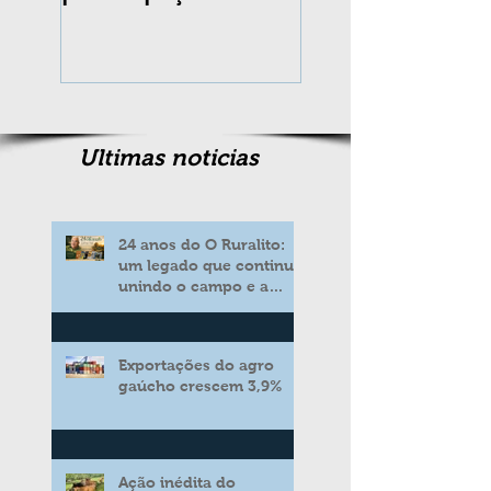
completa 10 an
Ultimas noticias
24 anos do O Ruralito:
um legado que continua
unindo o campo e a
cidade
Exportações do agro
gaúcho crescem 3,9%
Ação inédita do