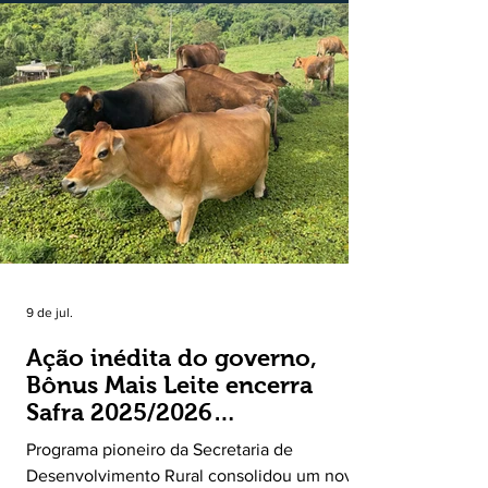
externas do Estado no período. Segundo a
Assessoria Econômica da Federação da
Agricultura do Estado do Rio Grande do Sul, o
principal destaque do mês foi a diferença
entre o crescimento da receita e a red
9 de jul.
Ação inédita do governo,
Bônus Mais Leite encerra
Safra 2025/2026
consolidando novo modelo
Programa pioneiro da Secretaria de
de apoio aos produtores de
Desenvolvimento Rural consolidou um novo