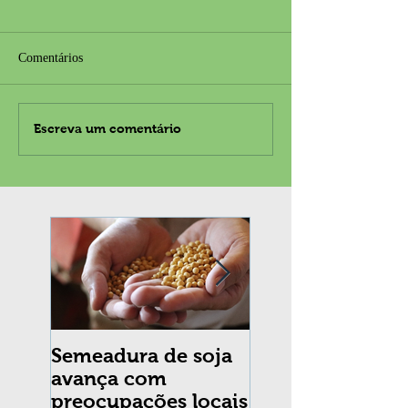
Comentários
Escreva um comentário
Semeadura de soja
Erradicação da
avança com
praga Cydia
preocupações locais
pomonella no Br