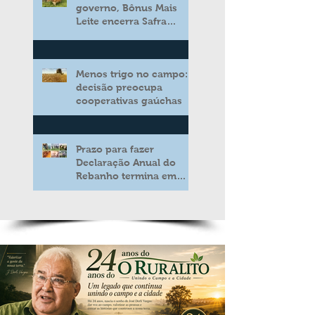
governo, Bônus Mais
Leite encerra Safra
2025/2026 consolidando
novo modelo de apoio
aos produtores de leite
Menos trigo no campo:
decisão preocupa
cooperativas gaúchas
Prazo para fazer
Declaração Anual do
Rebanho termina em
duas semanas