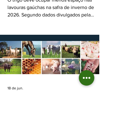
lavouras gaúchas na safra de inverno de
2026. Segundo dados divulgados pela
Fecoagro/RS, levantamento da Rede Técnica
Cooperativa (RTC/CCGL), feito junto a 21
cooperativas agropecuárias, indica queda
estimada de 31,5% na área plantada no Rio
Grande do Sul, para cerca de 790 mil
hectares. A decisão de reduzir o plantio
expõe um cenário de cautela no campo. De
acordo com a Fecoagro/RS, a retração não
aparece de forma isolada: nos quatro cicl
18 de jun.
Prazo para fazer Declaração
Anual do Rebanho termina
em duas semanas
Prazo para fazer Declaração Anual do
Rebanho termina em duas semanas - Até o