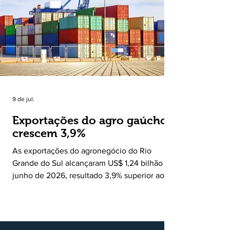
muitas vezes passam despercebidas pelos
grandes meios de comunicação. Muito mais
do que um jornal ou um portal de notícias, o
Ruralito tornou-se uma missão. Essa missão
nasceu do
9 de jul.
Exportações do agro gaúcho
crescem 3,9%
As exportações do agronegócio do Rio
Grande do Sul alcançaram US$ 1,24 bilhão em
junho de 2026, resultado 3,9% superior ao
registrado no mesmo mês de 2025. De
acordo com a Federação da Agricultura do
Estado do Rio Grande do Sul, o setor
respondeu por 68,9% de todas as vendas