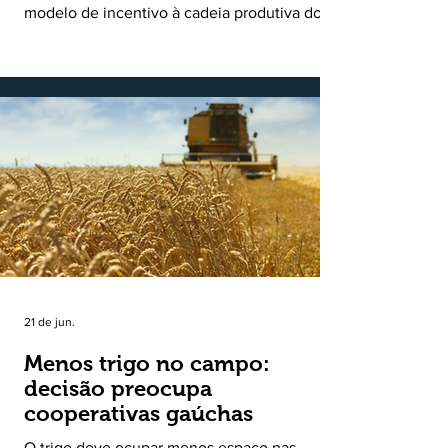
leite
modelo de incentivo à cadeia produtiva do
leite. Lançado pela Secretaria de
Desenvolvimento Rural (SDR) em 11 de
novembro de 2025, o Programa Bônus Mais
Leite encerrou o Plano Safra 2025/2026, em
30 de junho de 2026, consolidando-se como
uma política pública inédita de apoio à cadeia
produtiva do leite no Rio Grande do Sul. Ao
longo de sete meses, o programa recebeu 3,4
mil solicitações de enquadramen
21 de jun.
Menos trigo no campo:
decisão preocupa
cooperativas gaúchas
O trigo deve ocupar menos espaço nas