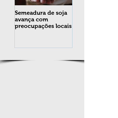
Semeadura de soja
Erradicação da
avança com
praga Cydia
preocupações locais
pomonella no Br
completa 10 an