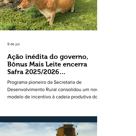
9 de jul.
Ação inédita do governo,
Bônus Mais Leite encerra
Safra 2025/2026
consolidando novo modelo
Programa pioneiro da Secretaria de
de apoio aos produtores de
Desenvolvimento Rural consolidou um novo
leite
modelo de incentivo à cadeia produtiva do
leite. Lançado pela Secretaria de
Desenvolvimento Rural (SDR) em 11 de
novembro de 2025, o Programa Bônus Mais
Leite encerrou o Plano Safra 2025/2026, em
30 de junho de 2026, consolidando-se como