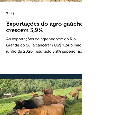
9 de jul.
Exportações do agro gaúcho
crescem 3,9%
As exportações do agronegócio do Rio
Grande do Sul alcançaram US$ 1,24 bilhão em
junho de 2026, resultado 3,9% superior ao
registrado no mesmo mês de 2025. De
acordo com a Federação da Agricultura do
Estado do Rio Grande do Sul, o setor
respondeu por 68,9% de todas as vendas
externas do Estado no período. Segundo a
Assessoria Econômica da Federação da
Agricultura do Estado do Rio Grande do Sul, o
principal destaque do mês foi a diferença
entre o crescimento da receita e a red