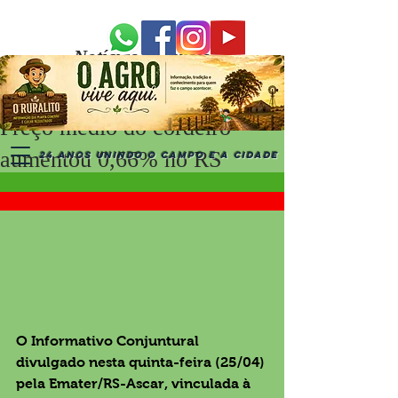
Notícias Recentes
Preço médio do cordeiro
aumentou 0,66% no RS
24 ANOS UNINDO O CAMPO E A CIDADE
O Informativo Conjuntural 
divulgado nesta quinta-feira (25/04) 
pela Emater/RS-Ascar, vinculada à 