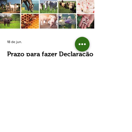
estimada de 31,5% na área plantada no Rio
Grande do Sul, para cerca de 790 mil
hectares. A decisão de reduzir o plantio
expõe um cenário de cautela no campo. De
acordo com a Fecoagro/RS, a retração não
aparece de forma isolada: nos quatro cicl
18 de jun.
Prazo para fazer Declaração
Anual do Rebanho termina
em duas semanas
Prazo para fazer Declaração Anual do
Rebanho termina em duas semanas - Até o
momento, 53,37% das Declarações foram
entregues Termina em duas semanas o prazo
para entrega da Declaração Anual do
Rebanho 2026 da Secretaria da Agricultura,
Pecuária, Produção Sustentável e Irrigação
(Seapi). O prazo final é o dia 30 de junho. Até