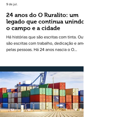
9 de jul.
24 anos do O Ruralito: um
legado que continua unindo
o campo e a cidade
Há histórias que são escritas com tinta. Outras
são escritas com trabalho, dedicação e amor
pelas pessoas. Há 24 anos nascia o O
Ruralito, movido por um propósito simples,
mas grandioso: aproximar o campo da cidade,
valorizar quem produz, preservar a história
das comunidades e dar voz às pessoas que
muitas vezes passam despercebidas pelos
grandes meios de comunicação. Muito mais
do que um jornal ou um portal de notícias, o
Ruralito tornou-se uma missão. Essa missão
nasceu do