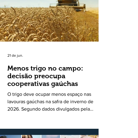
uma política pública inédita de apoio à cadeia
produtiva do leite no Rio Grande do Sul. Ao
longo de sete meses, o programa recebeu 3,4
mil solicitações de enquadramen
21 de jun.
Menos trigo no campo:
decisão preocupa
cooperativas gaúchas
O trigo deve ocupar menos espaço nas
lavouras gaúchas na safra de inverno de
2026. Segundo dados divulgados pela
Fecoagro/RS, levantamento da Rede Técnica
Cooperativa (RTC/CCGL), feito junto a 21
cooperativas agropecuárias, indica queda