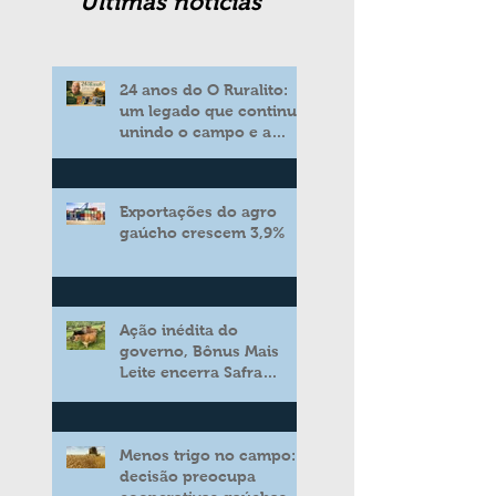
Ultimas noticias
24 anos do O Ruralito:
um legado que continua
unindo o campo e a
cidade
Exportações do agro
gaúcho crescem 3,9%
Ação inédita do
governo, Bônus Mais
Leite encerra Safra
2025/2026 consolidando
novo modelo de apoio
aos produtores de leite
Menos trigo no campo:
decisão preocupa