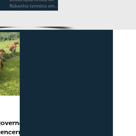
Rebanho termina em
duas semanas
governo,
 encerra