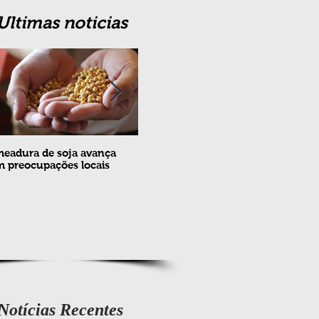
Ultimas noticias
eadura de soja avança
Erradicação da praga Cydia
Feira
 preocupações locais
pomonella no Brasil completa
ovin
10 anos
meta
e fev
Notícias Recentes