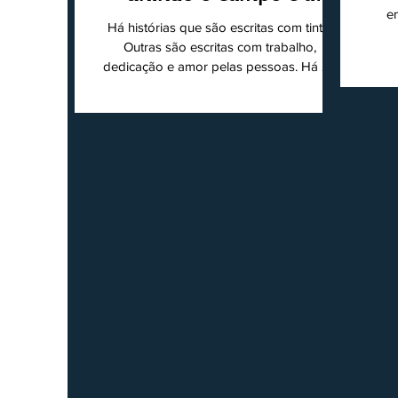
e
cidade
Há histórias que são escritas com tinta.
super
Outras são escritas com trabalho,
202
dedicação e amor pelas pessoas. Há 24
Agri
anos nascia o O Ruralito, movido por um
Sul
propósito simples, mas grandioso:
toda
aproximar o campo da cidade, valorizar
quem produz, preservar a história das
Econ
comunidades e dar voz às pessoas que
do
muitas vezes passam despercebidas pelos
princ
grandes meios de comunicação. Muito
ent
mais do que um jornal ou um portal de
notícias, o Ruralito tornou-se uma missão.
Essa missão nasceu do