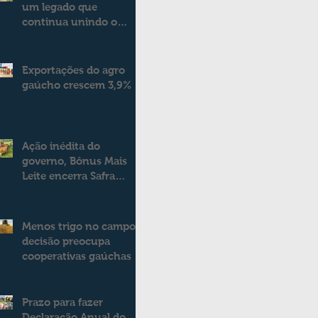
um legado que
continua unindo o
campo e a cidade
Exportações do agro
gaúcho crescem 3,9%
Ação inédita do
governo, Bônus Mais
Leite encerra Safra
2025/2026
consolidando novo
modelo de apoio aos
Menos trigo no campo:
produtores de leite
decisão preocupa
cooperativas gaúchas
Prazo para fazer
Declaração Anual do