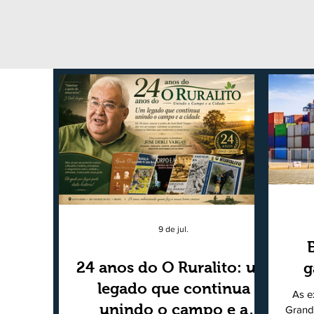
9 de jul.
24 anos do O Ruralito: um
g
legado que continua
As e
unindo o campo e a
Grand