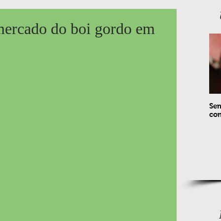
 mercado do boi gordo em
Sem
com