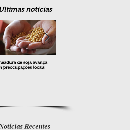
Ultimas noticias
eadura de soja avança
Erradicação da praga Cydia
Feira
 preocupações locais
pomonella no Brasil completa
ovin
10 anos
meta
e fev
Notícias Recentes