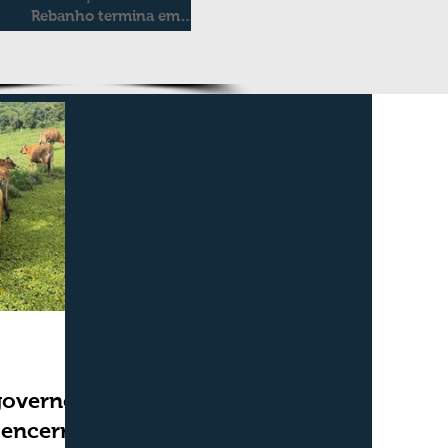
Rebanho termina em
duas semanas
governo,
 encerra