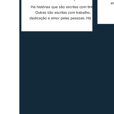
e
cidade
Há histórias que são escritas com tinta.
super
Outras são escritas com trabalho,
202
dedicação e amor pelas pessoas. Há 24
Agri
anos nascia o O Ruralito, movido por um
Sul
propósito simples, mas grandioso:
toda
aproximar o campo da cidade, valorizar
quem produz, preservar a história das
Econ
comunidades e dar voz às pessoas que
do
muitas vezes passam despercebidas pelos
princ
grandes meios de comunicação. Muito
ent
mais do que um jornal ou um portal de
notícias, o Ruralito tornou-se uma missão.
Essa missão nasceu do