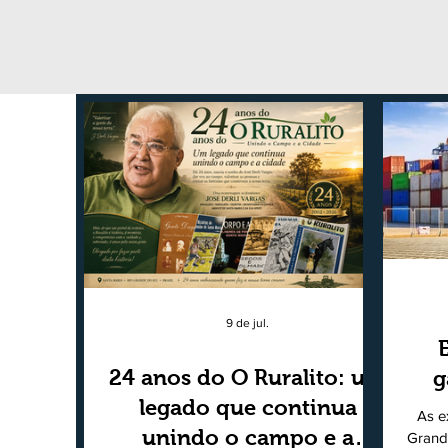
9 de jul.
24 anos do O Ruralito: um
g
legado que continua
As e
unindo o campo e a
Grand