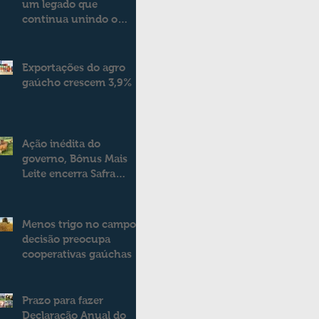
um legado que
continua unindo o
campo e a cidade
Exportações do agro
gaúcho crescem 3,9%
Ação inédita do
governo, Bônus Mais
Leite encerra Safra
2025/2026
consolidando novo
modelo de apoio aos
Menos trigo no campo:
produtores de leite
decisão preocupa
cooperativas gaúchas
Prazo para fazer
Declaração Anual do