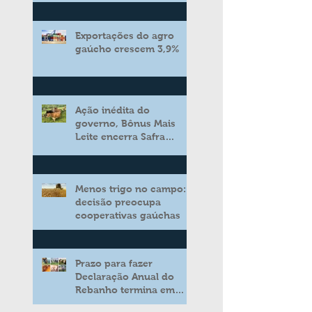
Exportações do agro
gaúcho crescem 3,9%
Ação inédita do
governo, Bônus Mais
Leite encerra Safra
2025/2026 consolidando
novo modelo de apoio
aos produtores de leite
Menos trigo no campo:
decisão preocupa
cooperativas gaúchas
Prazo para fazer
Declaração Anual do
Rebanho termina em
duas semanas