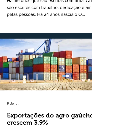
Há histórias que são escritas com tinta. Outras
são escritas com trabalho, dedicação e amor
pelas pessoas. Há 24 anos nascia o O
Ruralito, movido por um propósito simples,
mas grandioso: aproximar o campo da cidade,
valorizar quem produz, preservar a história
das comunidades e dar voz às pessoas que
muitas vezes passam despercebidas pelos
grandes meios de comunicação. Muito mais
do que um jornal ou um portal de notícias, o
Ruralito tornou-se uma missão. Essa missão
nasceu do
9 de jul.
Exportações do agro gaúcho
crescem 3,9%