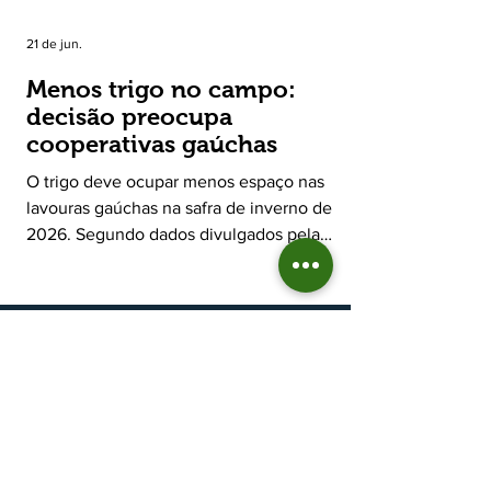
21 de jun.
Menos trigo no campo:
decisão preocupa
cooperativas gaúchas
O trigo deve ocupar menos espaço nas
lavouras gaúchas na safra de inverno de
2026. Segundo dados divulgados pela
Fecoagro/RS, levantamento da Rede Técnica
Cooperativa (RTC/CCGL), feito junto a 21
cooperativas agropecuárias, indica queda
estimada de 31,5% na área plantada no Rio
Grande do Sul, para cerca de 790 mil
hectares. A decisão de reduzir o plantio
expõe um cenário de cautela no campo. De
acordo com a Fecoagro/RS, a retração não
aparece de forma isolada: nos quatro cicl