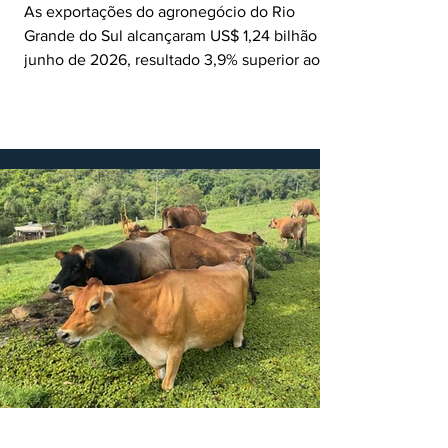
As exportações do agronegócio do Rio
Grande do Sul alcançaram US$ 1,24 bilhão em
junho de 2026, resultado 3,9% superior ao
registrado no mesmo mês de 2025. De
acordo com a Federação da Agricultura do
Estado do Rio Grande do Sul, o setor
respondeu por 68,9% de todas as vendas
externas do Estado no período. Segundo a
Assessoria Econômica da Federação da
Agricultura do Estado do Rio Grande do Sul, o
principal destaque do mês foi a diferença
entre o crescimento da receita e a red