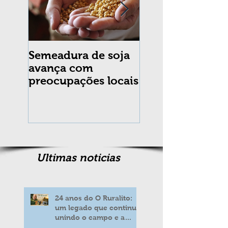
Semeadura de soja
Erradicação da
avança com
praga Cydia
preocupações locais
pomonella no Br
completa 10 an
Ultimas noticias
24 anos do O Ruralito:
um legado que continua
unindo o campo e a
cidade