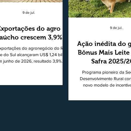
9 de jul.
Exportações do agro
9 de jul.
aúcho crescem 3,9%
Ação inédita do 
xportações do agronegócio do Rio
Bônus Mais Leite
e do Sul alcançaram US$ 1,24 bilhão
Safra 2025/
m junho de 2026, resultado 3,9%
ior ao registrado no mesmo mês de
consolidando
Programa pioneiro da Sec
5. De acordo com a Federação da
modelo de apo
Desenvolvimento Rural co
cultura do Estado do Rio Grande do
novo modelo de incentiv
produtores de 
, o setor respondeu por 68,9% de
produtiva do leite. Lançado p
s as vendas externas do Estado no
de Desenvolvimento Rural (
período. Segundo a Assessoria
novembro de 2025, o Pro
ômica da Federação da Agricultura
Mais Leite encerrou o Pl
 Estado do Rio Grande do Sul, o
2025/2026, em 30 de jun
ipal destaque do mês foi a diferença
consolidando-se como um
re o crescimento da receita e a red
pública inédita de apoio