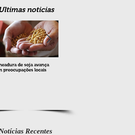
Ultimas noticias
eadura de soja avança
Erradicação da praga Cydia
Feira
 preocupações locais
pomonella no Brasil completa
ovin
10 anos
meta
e fev
Notícias Recentes