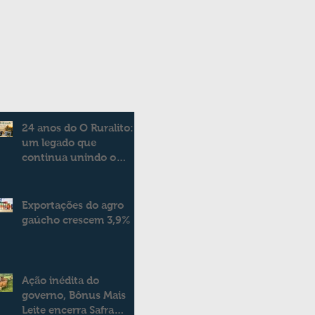
24 anos do O Ruralito:
um legado que
continua unindo o
campo e a cidade
Exportações do agro
gaúcho crescem 3,9%
Ação inédita do
governo, Bônus Mais
Leite encerra Safra