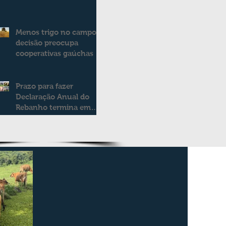
2025/2026
consolidando novo
modelo de apoio aos
Menos trigo no campo:
produtores de leite
decisão preocupa
cooperativas gaúchas
Prazo para fazer
Declaração Anual do
Rebanho termina em
duas semanas