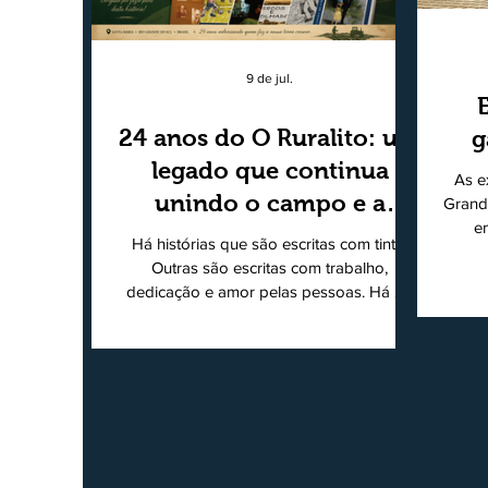
9 de jul.
24 anos do O Ruralito: um
g
legado que continua
As e
unindo o campo e a
Grand
e
cidade
Há histórias que são escritas com tinta.
super
Outras são escritas com trabalho,
202
dedicação e amor pelas pessoas. Há 24
Agri
anos nascia o O Ruralito, movido por um
Sul
propósito simples, mas grandioso:
toda
aproximar o campo da cidade, valorizar
quem produz, preservar a história das
Econ
comunidades e dar voz às pessoas que
do
muitas vezes passam despercebidas pelos
princ
grandes meios de comunicação. Muito
ent
mais do que um jornal ou um portal de