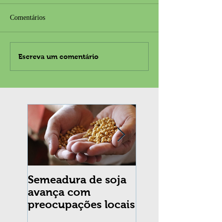
Comentários
Escreva um comentário
Semeadura de soja
Erradicação da
avança com
praga Cydia
preocupações locais
pomonella no Br
completa 10 an