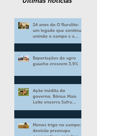
Ultimas noticias
24 anos do O Ruralito:
um legado que continua
unindo o campo e a
cidade
Exportações do agro
gaúcho crescem 3,9%
Ação inédita do
governo, Bônus Mais
Leite encerra Safra
2025/2026 consolidando
novo modelo de apoio
aos produtores de leite
Menos trigo no campo:
decisão preocupa