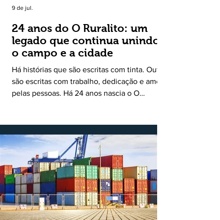
9 de jul.
24 anos do O Ruralito: um
legado que continua unindo
o campo e a cidade
Há histórias que são escritas com tinta. Outras
são escritas com trabalho, dedicação e amor
pelas pessoas. Há 24 anos nascia o O
Ruralito, movido por um propósito simples,
mas grandioso: aproximar o campo da cidade,
valorizar quem produz, preservar a história
das comunidades e dar voz às pessoas que
muitas vezes passam despercebidas pelos
grandes meios de comunicação. Muito mais
do que um jornal ou um portal de notícias, o
Ruralito tornou-se uma missão. Essa missão
nasceu do