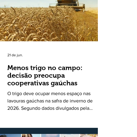
uma política pública inédita de apoio à cadeia
produtiva do leite no Rio Grande do Sul. Ao
longo de sete meses, o programa recebeu 3,4
mil solicitações de enquadramen
21 de jun.
Menos trigo no campo:
decisão preocupa
cooperativas gaúchas
O trigo deve ocupar menos espaço nas
lavouras gaúchas na safra de inverno de
2026. Segundo dados divulgados pela
Fecoagro/RS, levantamento da Rede Técnica
Cooperativa (RTC/CCGL), feito junto a 21
cooperativas agropecuárias, indica queda