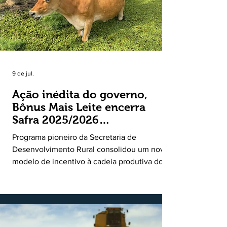
9 de jul.
Ação inédita do governo,
Bônus Mais Leite encerra
Safra 2025/2026
consolidando novo modelo
Programa pioneiro da Secretaria de
de apoio aos produtores de
Desenvolvimento Rural consolidou um novo
leite
modelo de incentivo à cadeia produtiva do
leite. Lançado pela Secretaria de
Desenvolvimento Rural (SDR) em 11 de
novembro de 2025, o Programa Bônus Mais
Leite encerrou o Plano Safra 2025/2026, em
30 de junho de 2026, consolidando-se como