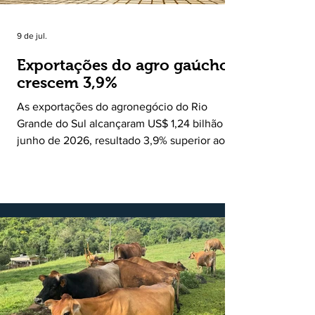
9 de jul.
Exportações do agro gaúcho
crescem 3,9%
As exportações do agronegócio do Rio
Grande do Sul alcançaram US$ 1,24 bilhão em
junho de 2026, resultado 3,9% superior ao
registrado no mesmo mês de 2025. De
acordo com a Federação da Agricultura do
Estado do Rio Grande do Sul, o setor
respondeu por 68,9% de todas as vendas
externas do Estado no período. Segundo a
Assessoria Econômica da Federação da
Agricultura do Estado do Rio Grande do Sul, o
principal destaque do mês foi a diferença
entre o crescimento da receita e a red