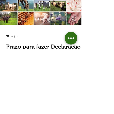
estimada de 31,5% na área plantada no Rio
Grande do Sul, para cerca de 790 mil
hectares. A decisão de reduzir o plantio
expõe um cenário de cautela no campo. De
acordo com a Fecoagro/RS, a retração não
aparece de forma isolada: nos quatro cicl
18 de jun.
Prazo para fazer Declaração
Anual do Rebanho termina
em duas semanas
Prazo para fazer Declaração Anual do
Rebanho termina em duas semanas - Até o
momento, 53,37% das Declarações foram
entregues Termina em duas semanas o prazo
para entrega da Declaração Anual do
Rebanho 2026 da Secretaria da Agricultura,
Pecuária, Produção Sustentável e Irrigação
(Seapi). O prazo final é o dia 30 de junho. Até