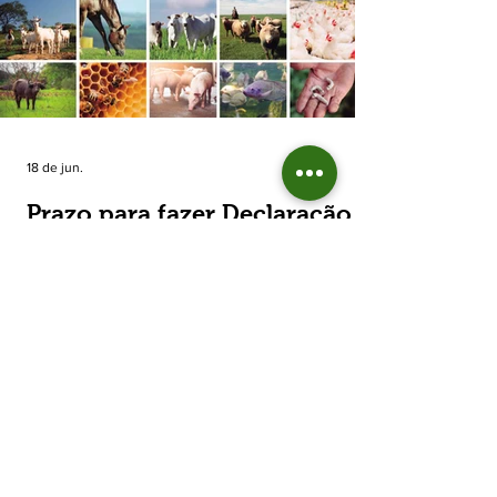
estimada de 31,5% na área plantada no Rio
Grande do Sul, para cerca de 790 mil
hectares. A decisão de reduzir o plantio
expõe um cenário de cautela no campo. De
acordo com a Fecoagro/RS, a retração não
aparece de forma isolada: nos quatro cicl
18 de jun.
Prazo para fazer Declaração
Anual do Rebanho termina
em duas semanas
Prazo para fazer Declaração Anual do
Rebanho termina em duas semanas - Até o
momento, 53,37% das Declarações foram
entregues Termina em duas semanas o prazo
para entrega da Declaração Anual do
Rebanho 2026 da Secretaria da Agricultura,
Pecuária, Produção Sustentável e Irrigação
(Seapi). O prazo final é o dia 30 de junho. Até