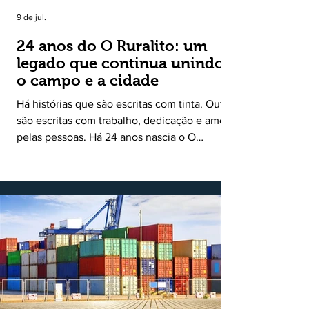
9 de jul.
24 anos do O Ruralito: um
legado que continua unindo
o campo e a cidade
Há histórias que são escritas com tinta. Outras
são escritas com trabalho, dedicação e amor
pelas pessoas. Há 24 anos nascia o O
Ruralito, movido por um propósito simples,
mas grandioso: aproximar o campo da cidade,
valorizar quem produz, preservar a história
das comunidades e dar voz às pessoas que
muitas vezes passam despercebidas pelos
grandes meios de comunicação. Muito mais
do que um jornal ou um portal de notícias, o
Ruralito tornou-se uma missão. Essa missão
nasceu do