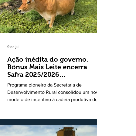
9 de jul.
Ação inédita do governo,
Bônus Mais Leite encerra
Safra 2025/2026
consolidando novo modelo
Programa pioneiro da Secretaria de
de apoio aos produtores de
Desenvolvimento Rural consolidou um novo
leite
modelo de incentivo à cadeia produtiva do
leite. Lançado pela Secretaria de
Desenvolvimento Rural (SDR) em 11 de
novembro de 2025, o Programa Bônus Mais
Leite encerrou o Plano Safra 2025/2026, em
30 de junho de 2026, consolidando-se como