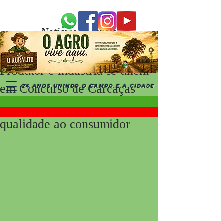
Notícias Recentes
Produtor e indústria se unem
em Concurso de Carcaças
24 ANOS UNINDO O CAMPO E A CIDADE
para entregar carne de
qualidade ao consumidor