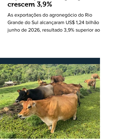
crescem 3,9%
As exportações do agronegócio do Rio
Grande do Sul alcançaram US$ 1,24 bilhão em
junho de 2026, resultado 3,9% superior ao
registrado no mesmo mês de 2025. De
acordo com a Federação da Agricultura do
Estado do Rio Grande do Sul, o setor
respondeu por 68,9% de todas as vendas
externas do Estado no período. Segundo a
Assessoria Econômica da Federação da
Agricultura do Estado do Rio Grande do Sul, o
principal destaque do mês foi a diferença
entre o crescimento da receita e a red