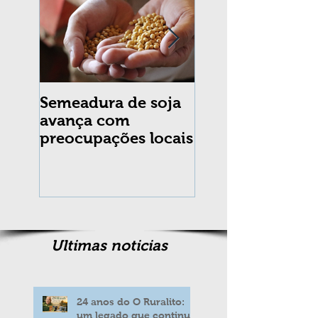
Semeadura de soja
Erradicação da
avança com
praga Cydia
preocupações locais
pomonella no Br
completa 10 an
Ultimas noticias
24 anos do O Ruralito:
um legado que continua