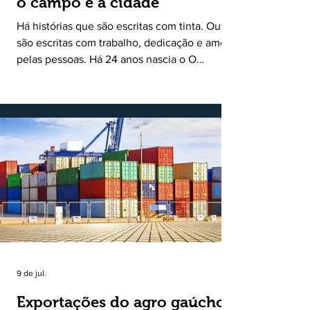
o campo e a cidade
Há histórias que são escritas com tinta. Outras
são escritas com trabalho, dedicação e amor
pelas pessoas. Há 24 anos nascia o O
Ruralito, movido por um propósito simples,
mas grandioso: aproximar o campo da cidade,
valorizar quem produz, preservar a história
das comunidades e dar voz às pessoas que
muitas vezes passam despercebidas pelos
grandes meios de comunicação. Muito mais
do que um jornal ou um portal de notícias, o
Ruralito tornou-se uma missão. Essa missão
nasceu do
9 de jul.
Exportações do agro gaúcho