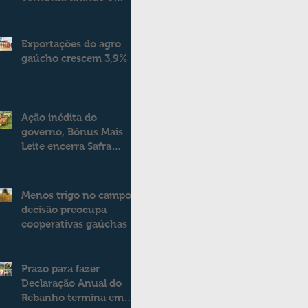
campo e a cidade
Exportações do agro
gaúcho crescem 3,9%
Ação inédita do
governo, Bônus Mais
Leite encerra Safra
2025/2026
consolidando novo
modelo de apoio aos
Menos trigo no campo:
produtores de leite
decisão preocupa
cooperativas gaúchas
Prazo para fazer
Declaração Anual do
Rebanho termina em