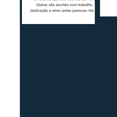
super
Outras são escritas com trabalho,
202
dedicação e amor pelas pessoas. Há 24
Agri
anos nascia o O Ruralito, movido por um
Sul
propósito simples, mas grandioso:
toda
aproximar o campo da cidade, valorizar
quem produz, preservar a história das
Econ
comunidades e dar voz às pessoas que
do
muitas vezes passam despercebidas pelos
princ
grandes meios de comunicação. Muito
ent
mais do que um jornal ou um portal de
notícias, o Ruralito tornou-se uma missão.
Essa missão nasceu do