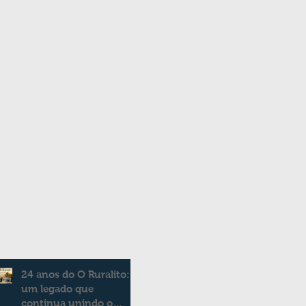
24 anos do O Ruralito:
um legado que
continua unindo o