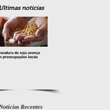
Ultimas noticias
eadura de soja avança
Erradicação da praga Cydia
Feira
 preocupações locais
pomonella no Brasil completa
ovin
10 anos
meta
e fev
Notícias Recentes