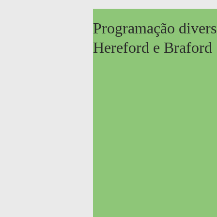
Programação divers
Hereford e Braford