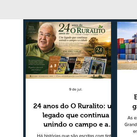
9 de jul.
24 anos do O Ruralito: um
g
legado que continua
As e
unindo o campo e a
Grand
e
cidade
Há histórias que são escritas com tinta.