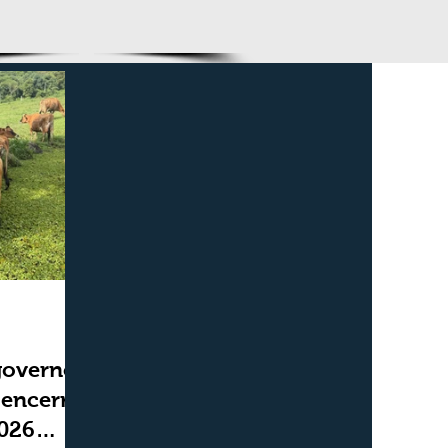
duas semanas
governo,
 encerra
2026