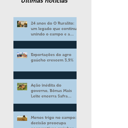
Ultimas noticias
24 anos do O Ruralito:
um legado que continua
unindo o campo e a
cidade
Exportações do agro
gaúcho crescem 3,9%
Ação inédita do
governo, Bônus Mais
Leite encerra Safra
2025/2026 consolidando
novo modelo de apoio
aos produtores de leite
Menos trigo no campo:
decisão preocupa