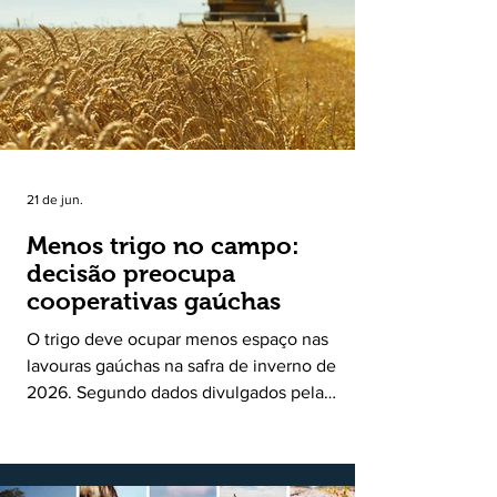
uma política pública inédita de apoio à cadeia
produtiva do leite no Rio Grande do Sul. Ao
longo de sete meses, o programa recebeu 3,4
mil solicitações de enquadramen
21 de jun.
Menos trigo no campo:
decisão preocupa
cooperativas gaúchas
O trigo deve ocupar menos espaço nas
lavouras gaúchas na safra de inverno de
2026. Segundo dados divulgados pela
Fecoagro/RS, levantamento da Rede Técnica
Cooperativa (RTC/CCGL), feito junto a 21
cooperativas agropecuárias, indica queda