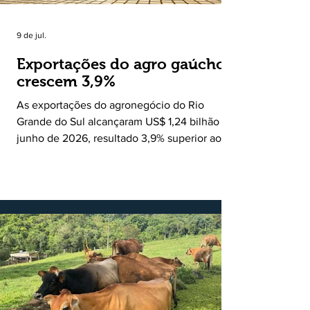
9 de jul.
Exportações do agro gaúcho
crescem 3,9%
As exportações do agronegócio do Rio
Grande do Sul alcançaram US$ 1,24 bilhão em
junho de 2026, resultado 3,9% superior ao
registrado no mesmo mês de 2025. De
acordo com a Federação da Agricultura do
Estado do Rio Grande do Sul, o setor
respondeu por 68,9% de todas as vendas
externas do Estado no período. Segundo a
Assessoria Econômica da Federação da
Agricultura do Estado do Rio Grande do Sul, o
principal destaque do mês foi a diferença
entre o crescimento da receita e a red