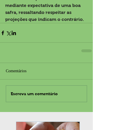
mediante expectativa de uma boa 
safra, ressaltando respeitar as 
projeções que indicam o contrário.
Comentários
Escreva um comentário