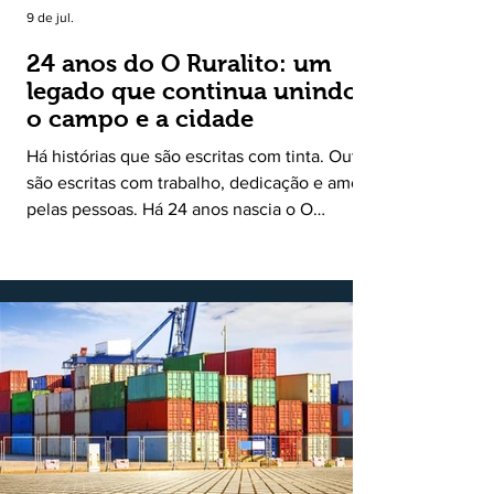
9 de jul.
24 anos do O Ruralito: um
legado que continua unindo
o campo e a cidade
Há histórias que são escritas com tinta. Outras
são escritas com trabalho, dedicação e amor
pelas pessoas. Há 24 anos nascia o O
Ruralito, movido por um propósito simples,
mas grandioso: aproximar o campo da cidade,
valorizar quem produz, preservar a história
das comunidades e dar voz às pessoas que
muitas vezes passam despercebidas pelos
grandes meios de comunicação. Muito mais
do que um jornal ou um portal de notícias, o
Ruralito tornou-se uma missão. Essa missão
nasceu do