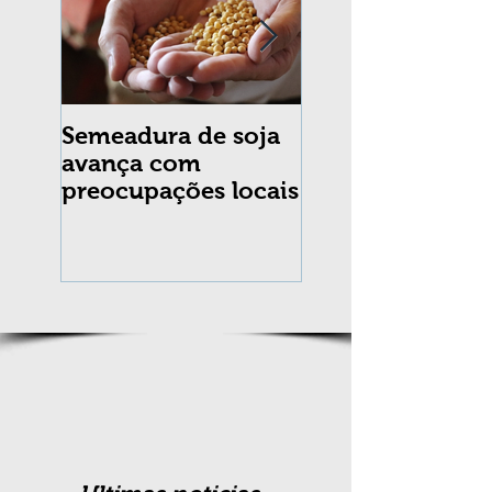
Semeadura de soja
Erradicação da
avança com
praga Cydia
preocupações locais
pomonella no Br
completa 10 an