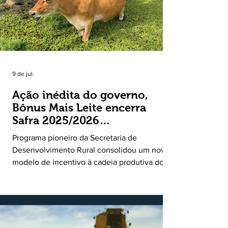
9 de jul.
Ação inédita do governo,
Bônus Mais Leite encerra
Safra 2025/2026
consolidando novo modelo
Programa pioneiro da Secretaria de
de apoio aos produtores de
Desenvolvimento Rural consolidou um novo
leite
modelo de incentivo à cadeia produtiva do
leite. Lançado pela Secretaria de
Desenvolvimento Rural (SDR) em 11 de
novembro de 2025, o Programa Bônus Mais
Leite encerrou o Plano Safra 2025/2026, em
30 de junho de 2026, consolidando-se como