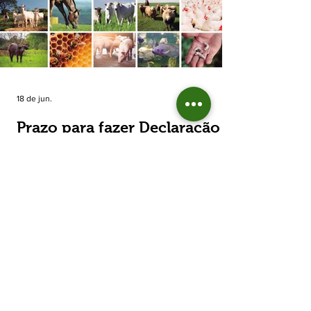
estimada de 31,5% na área plantada no Rio
Grande do Sul, para cerca de 790 mil
hectares. A decisão de reduzir o plantio
expõe um cenário de cautela no campo. De
acordo com a Fecoagro/RS, a retração não
aparece de forma isolada: nos quatro cicl
18 de jun.
Prazo para fazer Declaração
Anual do Rebanho termina
em duas semanas
Prazo para fazer Declaração Anual do
Rebanho termina em duas semanas - Até o
momento, 53,37% das Declarações foram
entregues Termina em duas semanas o prazo
para entrega da Declaração Anual do
Rebanho 2026 da Secretaria da Agricultura,
Pecuária, Produção Sustentável e Irrigação
(Seapi). O prazo final é o dia 30 de junho. Até