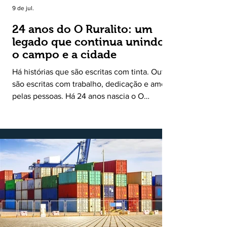
9 de jul.
24 anos do O Ruralito: um
legado que continua unindo
o campo e a cidade
Há histórias que são escritas com tinta. Outras
são escritas com trabalho, dedicação e amor
pelas pessoas. Há 24 anos nascia o O
Ruralito, movido por um propósito simples,
mas grandioso: aproximar o campo da cidade,
valorizar quem produz, preservar a história
das comunidades e dar voz às pessoas que
muitas vezes passam despercebidas pelos
grandes meios de comunicação. Muito mais
do que um jornal ou um portal de notícias, o
Ruralito tornou-se uma missão. Essa missão
nasceu do