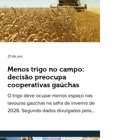
uma política pública inédita de apoio à cadeia
produtiva do leite no Rio Grande do Sul. Ao
longo de sete meses, o programa recebeu 3,4
mil solicitações de enquadramen
21 de jun.
Menos trigo no campo:
decisão preocupa
cooperativas gaúchas
O trigo deve ocupar menos espaço nas
lavouras gaúchas na safra de inverno de
2026. Segundo dados divulgados pela
Fecoagro/RS, levantamento da Rede Técnica
Cooperativa (RTC/CCGL), feito junto a 21
cooperativas agropecuárias, indica queda