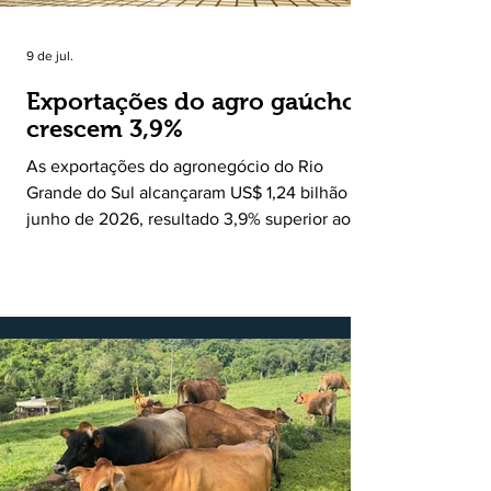
9 de jul.
Exportações do agro gaúcho
crescem 3,9%
As exportações do agronegócio do Rio
Grande do Sul alcançaram US$ 1,24 bilhão em
junho de 2026, resultado 3,9% superior ao
registrado no mesmo mês de 2025. De
acordo com a Federação da Agricultura do
Estado do Rio Grande do Sul, o setor
respondeu por 68,9% de todas as vendas
externas do Estado no período. Segundo a
Assessoria Econômica da Federação da
Agricultura do Estado do Rio Grande do Sul, o
principal destaque do mês foi a diferença
entre o crescimento da receita e a red