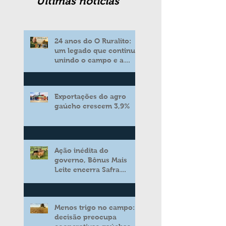
Ultimas noticias
24 anos do O Ruralito:
um legado que continua
unindo o campo e a
cidade
Exportações do agro
gaúcho crescem 3,9%
Ação inédita do
governo, Bônus Mais
Leite encerra Safra
2025/2026 consolidando
novo modelo de apoio
aos produtores de leite
Menos trigo no campo:
decisão preocupa