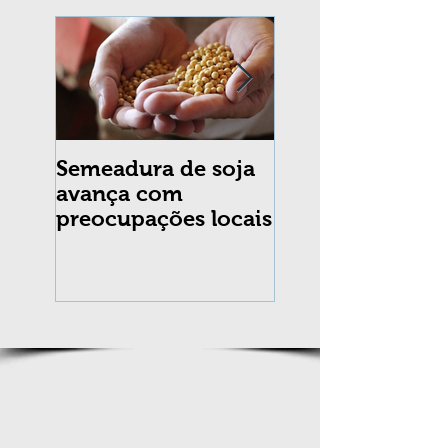
Semeadura de soja
Erradicação da
avança com
praga Cydia
preocupações locais
pomonella no Br
completa 10 an