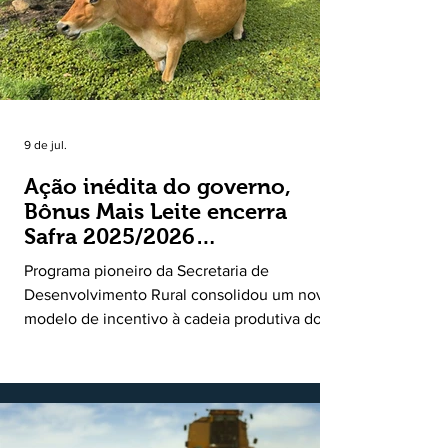
9 de jul.
Ação inédita do governo,
Bônus Mais Leite encerra
Safra 2025/2026
consolidando novo modelo
Programa pioneiro da Secretaria de
de apoio aos produtores de
Desenvolvimento Rural consolidou um novo
leite
modelo de incentivo à cadeia produtiva do
leite. Lançado pela Secretaria de
Desenvolvimento Rural (SDR) em 11 de
novembro de 2025, o Programa Bônus Mais
Leite encerrou o Plano Safra 2025/2026, em
30 de junho de 2026, consolidando-se como