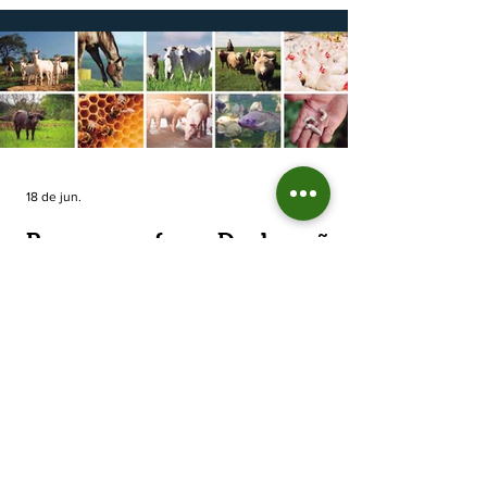
cooperativas agropecuárias, indica queda
estimada de 31,5% na área plantada no Rio
Grande do Sul, para cerca de 790 mil
hectares. A decisão de reduzir o plantio
expõe um cenário de cautela no campo. De
acordo com a Fecoagro/RS, a retração não
aparece de forma isolada: nos quatro cicl
18 de jun.
Prazo para fazer Declaração
Anual do Rebanho termina
em duas semanas
Prazo para fazer Declaração Anual do
Rebanho termina em duas semanas - Até o
momento, 53,37% das Declarações foram
entregues Termina em duas semanas o prazo
para entrega da Declaração Anual do
Rebanho 2026 da Secretaria da Agricultura,