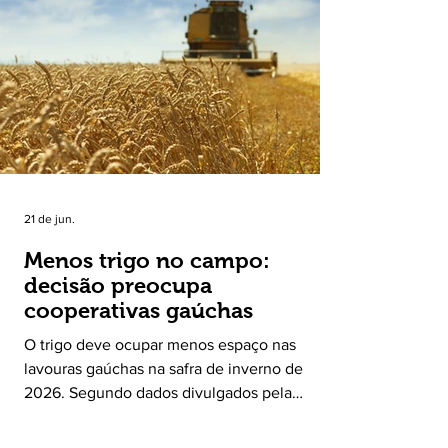
Leite encerrou o Plano Safra 2025/2026, em
30 de junho de 2026, consolidando-se como
uma política pública inédita de apoio à cadeia
produtiva do leite no Rio Grande do Sul. Ao
longo de sete meses, o programa recebeu 3,4
mil solicitações de enquadramen
21 de jun.
Menos trigo no campo:
decisão preocupa
cooperativas gaúchas
O trigo deve ocupar menos espaço nas
lavouras gaúchas na safra de inverno de
2026. Segundo dados divulgados pela
Fecoagro/RS, levantamento da Rede Técnica
Cooperativa (RTC/CCGL), feito junto a 21