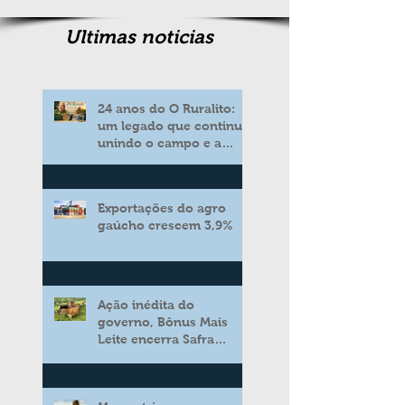
Ultimas noticias
24 anos do O Ruralito:
um legado que continua
unindo o campo e a
cidade
Exportações do agro
gaúcho crescem 3,9%
Ação inédita do
governo, Bônus Mais
Leite encerra Safra
2025/2026 consolidando
novo modelo de apoio
aos produtores de leite