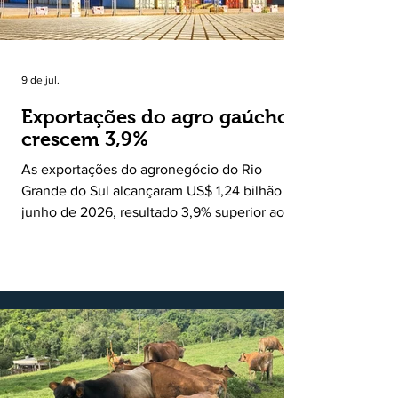
9 de jul.
Exportações do agro gaúcho
crescem 3,9%
As exportações do agronegócio do Rio
Grande do Sul alcançaram US$ 1,24 bilhão em
junho de 2026, resultado 3,9% superior ao
registrado no mesmo mês de 2025. De
acordo com a Federação da Agricultura do
Estado do Rio Grande do Sul, o setor
respondeu por 68,9% de todas as vendas
externas do Estado no período. Segundo a
Assessoria Econômica da Federação da
Agricultura do Estado do Rio Grande do Sul, o
principal destaque do mês foi a diferença