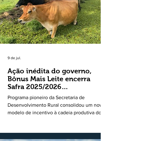
entre o crescimento da receita e a red
9 de jul.
Ação inédita do governo,
Bônus Mais Leite encerra
Safra 2025/2026
consolidando novo modelo
Programa pioneiro da Secretaria de
de apoio aos produtores de
Desenvolvimento Rural consolidou um novo
leite
modelo de incentivo à cadeia produtiva do
leite. Lançado pela Secretaria de
Desenvolvimento Rural (SDR) em 11 de
novembro de 2025, o Programa Bônus Mais