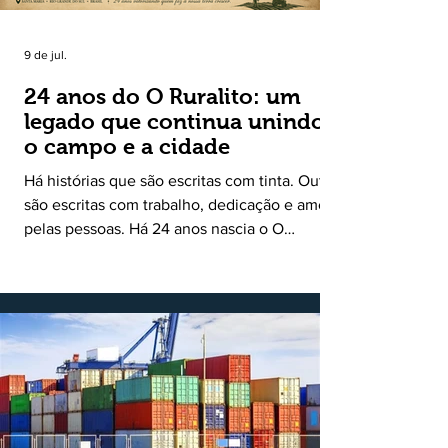
9 de jul.
24 anos do O Ruralito: um
legado que continua unindo
o campo e a cidade
Há histórias que são escritas com tinta. Outras
são escritas com trabalho, dedicação e amor
pelas pessoas. Há 24 anos nascia o O
Ruralito, movido por um propósito simples,
mas grandioso: aproximar o campo da cidade,
valorizar quem produz, preservar a história
das comunidades e dar voz às pessoas que
muitas vezes passam despercebidas pelos
grandes meios de comunicação. Muito mais
do que um jornal ou um portal de notícias, o
Ruralito tornou-se uma missão. Essa missão
nasceu do