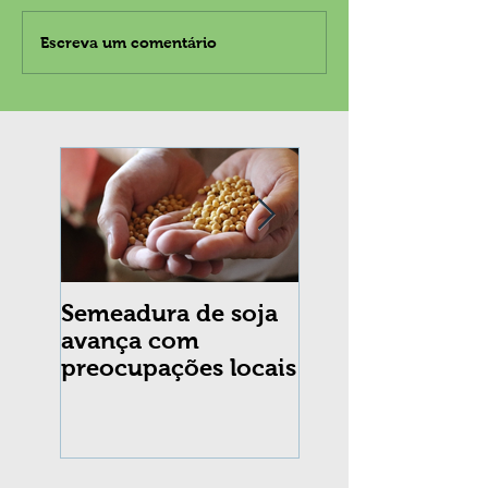
Escreva um comentário
Semeadura de soja
Erradicação da
avança com
praga Cydia
preocupações locais
pomonella no Br
completa 10 an