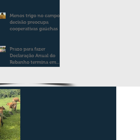
consolidando novo
modelo de apoio aos
Menos trigo no campo:
produtores de leite
decisão preocupa
cooperativas gaúchas
Prazo para fazer
Declaração Anual do
Rebanho termina em
duas semanas