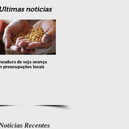
Ultimas noticias
eadura de soja avança
Erradicação da praga Cydia
Feira
 preocupações locais
pomonella no Brasil completa
ovin
10 anos
meta
e fev
Notícias Recentes