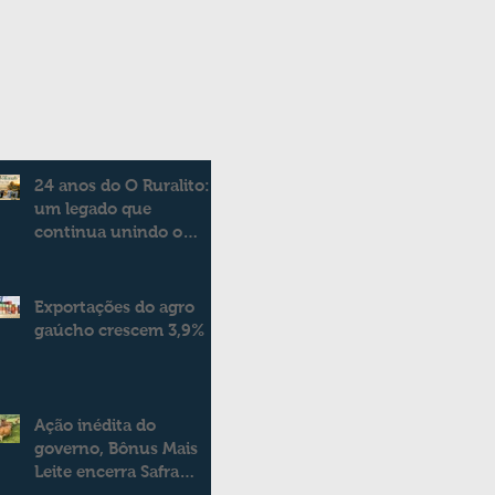
24 anos do O Ruralito:
um legado que
continua unindo o
campo e a cidade
Exportações do agro
gaúcho crescem 3,9%
Ação inédita do
governo, Bônus Mais
Leite encerra Safra
2025/2026