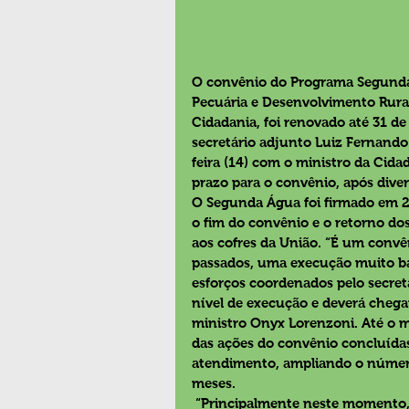
O convênio do Programa Segunda Á
Pecuária e Desenvolvimento Rural
Cidadania, foi renovado até 31 de
secretário adjunto Luiz Fernando
feira (14) com o ministro da Cid
prazo para o convênio, após divers
O Segunda Água foi firmado em 20
o fim do convênio e o retorno do
aos cofres da União. “É um convê
passados, uma execução muito bai
esforços coordenados pelo secretá
nível de execução e deverá chega
ministro Onyx Lorenzoni. Até o m
das ações do convênio concluídas.
atendimento, ampliando o número
meses.
 “Principalmente neste momento, em que o Rio Grande do Sul vem de uma 