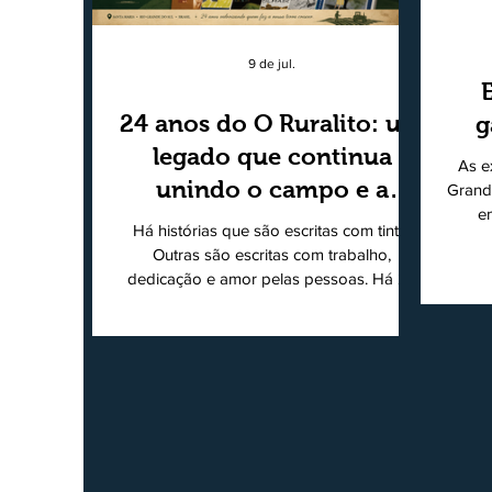
9 de jul.
24 anos do O Ruralito: um
g
legado que continua
As e
unindo o campo e a
Grand
e
cidade
Há histórias que são escritas com tinta.
super
Outras são escritas com trabalho,
202
dedicação e amor pelas pessoas. Há 24
Agri
anos nascia o O Ruralito, movido por um
Sul
propósito simples, mas grandioso:
toda
aproximar o campo da cidade, valorizar
quem produz, preservar a história das
Econ
comunidades e dar voz às pessoas que
do
muitas vezes passam despercebidas pelos
princ
grandes meios de comunicação. Muito
ent
mais do que um jornal ou um portal de