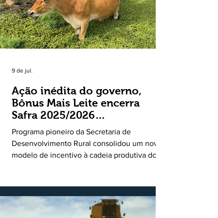
9 de jul.
Ação inédita do governo,
Bônus Mais Leite encerra
Safra 2025/2026
consolidando novo modelo
Programa pioneiro da Secretaria de
de apoio aos produtores de
Desenvolvimento Rural consolidou um novo
leite
modelo de incentivo à cadeia produtiva do
leite. Lançado pela Secretaria de
Desenvolvimento Rural (SDR) em 11 de
novembro de 2025, o Programa Bônus Mais
Leite encerrou o Plano Safra 2025/2026, em
30 de junho de 2026, consolidando-se como