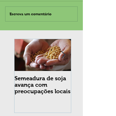
Escreva um comentário
Semeadura de soja
Erradicação da
avança com
praga Cydia
preocupações locais
pomonella no Br
completa 10 an