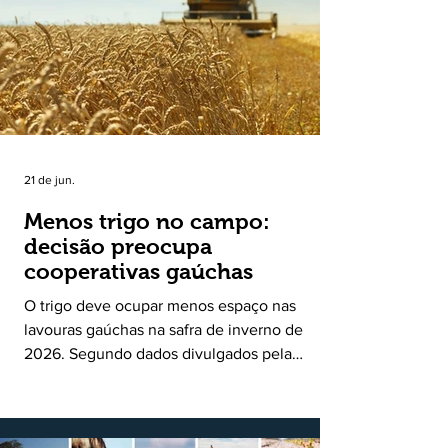
uma política pública inédita de apoio à cadeia
produtiva do leite no Rio Grande do Sul. Ao
longo de sete meses, o programa recebeu 3,4
mil solicitações de enquadramen
21 de jun.
Menos trigo no campo:
decisão preocupa
cooperativas gaúchas
O trigo deve ocupar menos espaço nas
lavouras gaúchas na safra de inverno de
2026. Segundo dados divulgados pela
Fecoagro/RS, levantamento da Rede Técnica
Cooperativa (RTC/CCGL), feito junto a 21
cooperativas agropecuárias, indica queda