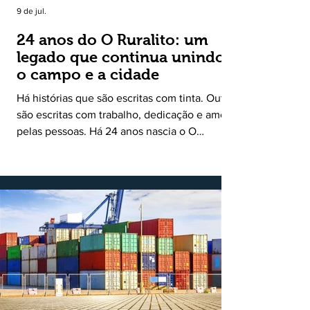
9 de jul.
24 anos do O Ruralito: um
legado que continua unindo
o campo e a cidade
Há histórias que são escritas com tinta. Outras
são escritas com trabalho, dedicação e amor
pelas pessoas. Há 24 anos nascia o O
Ruralito, movido por um propósito simples,
mas grandioso: aproximar o campo da cidade,
valorizar quem produz, preservar a história
das comunidades e dar voz às pessoas que
muitas vezes passam despercebidas pelos
grandes meios de comunicação. Muito mais
do que um jornal ou um portal de notícias, o
Ruralito tornou-se uma missão. Essa missão
nasceu do