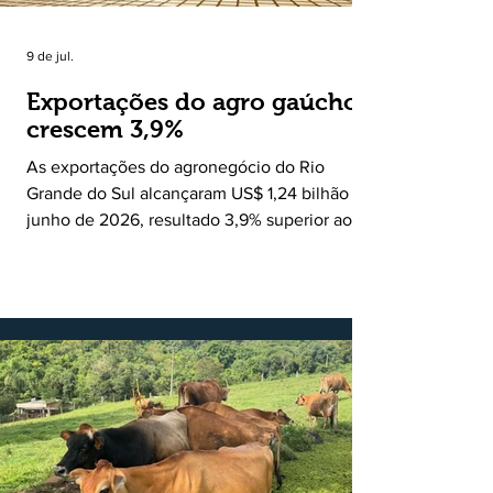
9 de jul.
Exportações do agro gaúcho
crescem 3,9%
As exportações do agronegócio do Rio
Grande do Sul alcançaram US$ 1,24 bilhão em
junho de 2026, resultado 3,9% superior ao
registrado no mesmo mês de 2025. De
acordo com a Federação da Agricultura do
Estado do Rio Grande do Sul, o setor
respondeu por 68,9% de todas as vendas
externas do Estado no período. Segundo a
Assessoria Econômica da Federação da
Agricultura do Estado do Rio Grande do Sul, o
principal destaque do mês foi a diferença
entre o crescimento da receita e a red