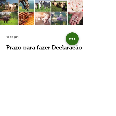
estimada de 31,5% na área plantada no Rio
Grande do Sul, para cerca de 790 mil
hectares. A decisão de reduzir o plantio
expõe um cenário de cautela no campo. De
acordo com a Fecoagro/RS, a retração não
aparece de forma isolada: nos quatro cicl
18 de jun.
Prazo para fazer Declaração
Anual do Rebanho termina
em duas semanas
Prazo para fazer Declaração Anual do
Rebanho termina em duas semanas - Até o
momento, 53,37% das Declarações foram
entregues Termina em duas semanas o prazo
para entrega da Declaração Anual do
Rebanho 2026 da Secretaria da Agricultura,
Pecuária, Produção Sustentável e Irrigação
(Seapi). O prazo final é o dia 30 de junho. Até