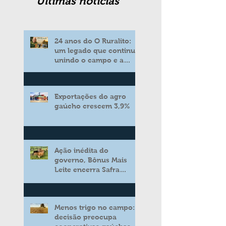
Ultimas noticias
24 anos do O Ruralito:
um legado que continua
unindo o campo e a
cidade
Exportações do agro
gaúcho crescem 3,9%
Ação inédita do
governo, Bônus Mais
Leite encerra Safra
2025/2026 consolidando
novo modelo de apoio
aos produtores de leite
Menos trigo no campo:
decisão preocupa