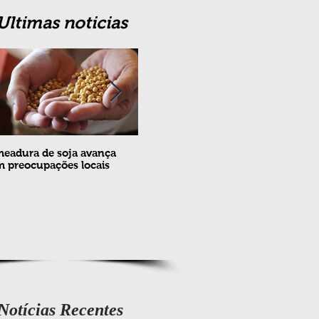
Ultimas noticias
eadura de soja avança
Erradicação da praga Cydia
Feira
 preocupações locais
pomonella no Brasil completa
ovin
10 anos
meta
e fev
Notícias Recentes