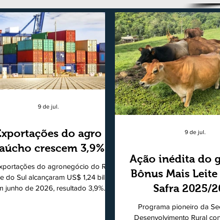
9 de jul.
Exportações do agro
9 de jul.
aúcho crescem 3,9%
Ação inédita do 
xportações do agronegócio do Rio
Bônus Mais Leite
e do Sul alcançaram US$ 1,24 bilhão
Safra 2025/
m junho de 2026, resultado 3,9%
ior ao registrado no mesmo mês de
consolidando
Programa pioneiro da Sec
5. De acordo com a Federação da
modelo de apo
Desenvolvimento Rural co