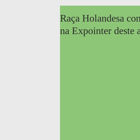
Raça Holandesa con
na Expointer deste 