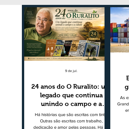
9 de jul.
24 anos do O Ruralito: um
g
legado que continua
As e
unindo o campo e a
Grand
e
cidade
Há histórias que são escritas com tinta.
super
Outras são escritas com trabalho,
202
dedicação e amor pelas pessoas. Há 24