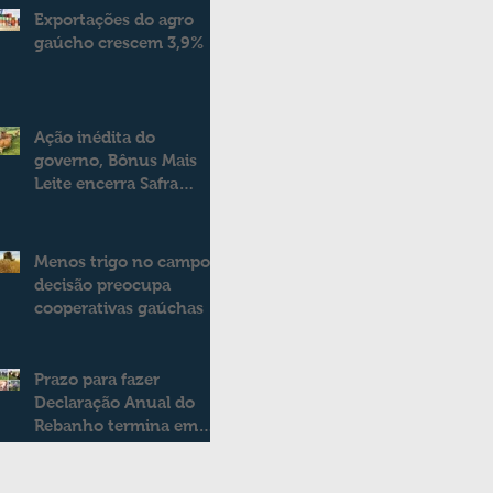
Exportações do agro
gaúcho crescem 3,9%
Ação inédita do
governo, Bônus Mais
Leite encerra Safra
2025/2026
consolidando novo
modelo de apoio aos
Menos trigo no campo:
produtores de leite
decisão preocupa
cooperativas gaúchas
Prazo para fazer
Declaração Anual do
Rebanho termina em
duas semanas