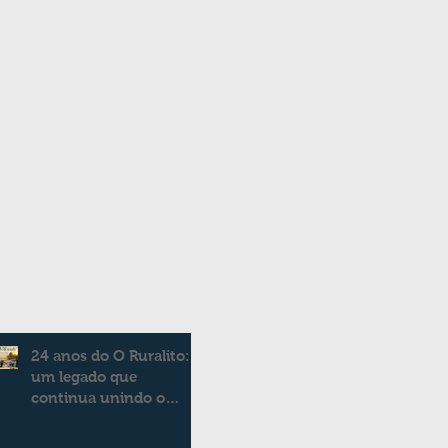
24 anos do O Ruralito:
um legado que
continua unindo o
campo e a cidade