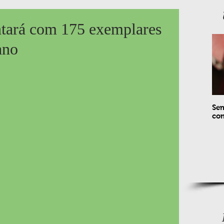
tará com 175 exemplares
ano
Sem
com