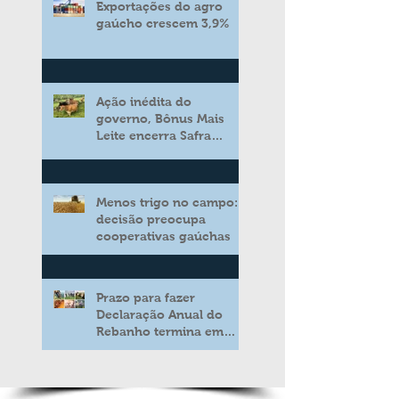
Exportações do agro
gaúcho crescem 3,9%
Ação inédita do
governo, Bônus Mais
Leite encerra Safra
2025/2026 consolidando
novo modelo de apoio
aos produtores de leite
Menos trigo no campo:
decisão preocupa
cooperativas gaúchas
Prazo para fazer
Declaração Anual do
Rebanho termina em
duas semanas