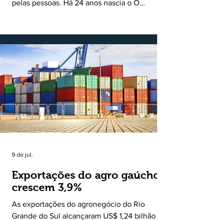
pelas pessoas. Há 24 anos nascia o O
Ruralito, movido por um propósito simples,
mas grandioso: aproximar o campo da cidade,
valorizar quem produz, preservar a história
das comunidades e dar voz às pessoas que
muitas vezes passam despercebidas pelos
grandes meios de comunicação. Muito mais
do que um jornal ou um portal de notícias, o
Ruralito tornou-se uma missão. Essa missão
nasceu do
9 de jul.
Exportações do agro gaúcho
crescem 3,9%
As exportações do agronegócio do Rio
Grande do Sul alcançaram US$ 1,24 bilhão em