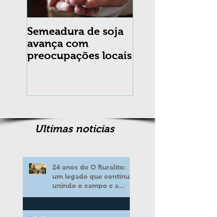
Semeadura de soja
Erradicação da
avança com
praga Cydia
preocupações locais
pomonella no Br
completa 10 an
Ultimas noticias
24 anos do O Ruralito:
um legado que continua
unindo o campo e a
cidade