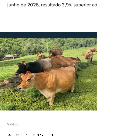
junho de 2026, resultado 3,9% superior ao
registrado no mesmo mês de 2025. De
acordo com a Federação da Agricultura do
Estado do Rio Grande do Sul, o setor
respondeu por 68,9% de todas as vendas
externas do Estado no período. Segundo a
Assessoria Econômica da Federação da
Agricultura do Estado do Rio Grande do Sul, o
principal destaque do mês foi a diferença
entre o crescimento da receita e a red
9 de jul.