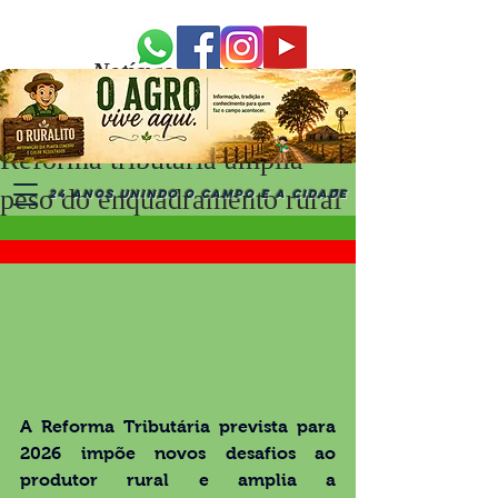
Notícias Recentes
Reforma tributária amplia
peso do enquadramento rural
24 ANOS UNINDO O CAMPO E A CIDADE
A Reforma Tributária prevista para 
2026 impõe novos desafios ao 
produtor rural e amplia a 