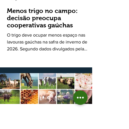
Menos trigo no campo:
decisão preocupa
cooperativas gaúchas
O trigo deve ocupar menos espaço nas
lavouras gaúchas na safra de inverno de
2026. Segundo dados divulgados pela
Fecoagro/RS, levantamento da Rede Técnica
Cooperativa (RTC/CCGL), feito junto a 21
cooperativas agropecuárias, indica queda
estimada de 31,5% na área plantada no Rio
Grande do Sul, para cerca de 790 mil
hectares. A decisão de reduzir o plantio
expõe um cenário de cautela no campo. De
acordo com a Fecoagro/RS, a retração não
aparece de forma isolada: nos quatro cicl
18 de jun.
Prazo para fazer Declaração