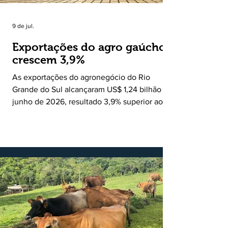
9 de jul.
Exportações do agro gaúcho
crescem 3,9%
As exportações do agronegócio do Rio
Grande do Sul alcançaram US$ 1,24 bilhão em
junho de 2026, resultado 3,9% superior ao
registrado no mesmo mês de 2025. De
acordo com a Federação da Agricultura do
Estado do Rio Grande do Sul, o setor
respondeu por 68,9% de todas as vendas
externas do Estado no período. Segundo a
Assessoria Econômica da Federação da
Agricultura do Estado do Rio Grande do Sul, o
principal destaque do mês foi a diferença
entre o crescimento da receita e a red