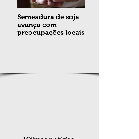
Semeadura de soja
Erradicação da
avança com
praga Cydia
preocupações locais
pomonella no Br
completa 10 an