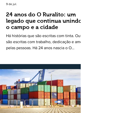
9 de jul.
24 anos do O Ruralito: um
legado que continua unindo
o campo e a cidade
Há histórias que são escritas com tinta. Outras
são escritas com trabalho, dedicação e amor
pelas pessoas. Há 24 anos nascia o O
Ruralito, movido por um propósito simples,
mas grandioso: aproximar o campo da cidade,
valorizar quem produz, preservar a história
das comunidades e dar voz às pessoas que
muitas vezes passam despercebidas pelos
grandes meios de comunicação. Muito mais
do que um jornal ou um portal de notícias, o
Ruralito tornou-se uma missão. Essa missão
nasceu do