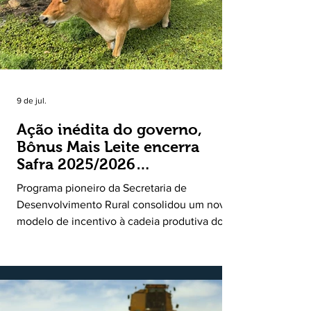
9 de jul.
Ação inédita do governo,
Bônus Mais Leite encerra
Safra 2025/2026
consolidando novo modelo
Programa pioneiro da Secretaria de
de apoio aos produtores de
Desenvolvimento Rural consolidou um novo
leite
modelo de incentivo à cadeia produtiva do
leite. Lançado pela Secretaria de
Desenvolvimento Rural (SDR) em 11 de
novembro de 2025, o Programa Bônus Mais
Leite encerrou o Plano Safra 2025/2026, em
30 de junho de 2026, consolidando-se como