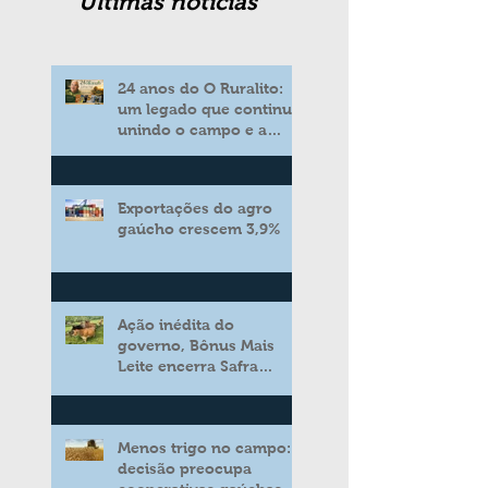
Ultimas noticias
24 anos do O Ruralito:
um legado que continua
unindo o campo e a
cidade
Exportações do agro
gaúcho crescem 3,9%
Ação inédita do
governo, Bônus Mais
Leite encerra Safra
2025/2026 consolidando
novo modelo de apoio
aos produtores de leite
Menos trigo no campo:
decisão preocupa