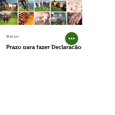
estimada de 31,5% na área plantada no Rio
Grande do Sul, para cerca de 790 mil
hectares. A decisão de reduzir o plantio
expõe um cenário de cautela no campo. De
acordo com a Fecoagro/RS, a retração não
aparece de forma isolada: nos quatro cicl
18 de jun.
Prazo para fazer Declaração
Anual do Rebanho termina
em duas semanas
Prazo para fazer Declaração Anual do
Rebanho termina em duas semanas - Até o
momento, 53,37% das Declarações foram
entregues Termina em duas semanas o prazo
para entrega da Declaração Anual do
Rebanho 2026 da Secretaria da Agricultura,
Pecuária, Produção Sustentável e Irrigação
(Seapi). O prazo final é o dia 30 de junho. Até