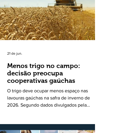
uma política pública inédita de apoio à cadeia
produtiva do leite no Rio Grande do Sul. Ao
longo de sete meses, o programa recebeu 3,4
mil solicitações de enquadramen
21 de jun.
Menos trigo no campo:
decisão preocupa
cooperativas gaúchas
O trigo deve ocupar menos espaço nas
lavouras gaúchas na safra de inverno de
2026. Segundo dados divulgados pela
Fecoagro/RS, levantamento da Rede Técnica
Cooperativa (RTC/CCGL), feito junto a 21
cooperativas agropecuárias, indica queda