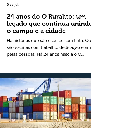
9 de jul.
24 anos do O Ruralito: um
legado que continua unindo
o campo e a cidade
Há histórias que são escritas com tinta. Outras
são escritas com trabalho, dedicação e amor
pelas pessoas. Há 24 anos nascia o O
Ruralito, movido por um propósito simples,
mas grandioso: aproximar o campo da cidade,
valorizar quem produz, preservar a história
das comunidades e dar voz às pessoas que
muitas vezes passam despercebidas pelos
grandes meios de comunicação. Muito mais
do que um jornal ou um portal de notícias, o
Ruralito tornou-se uma missão. Essa missão
nasceu do