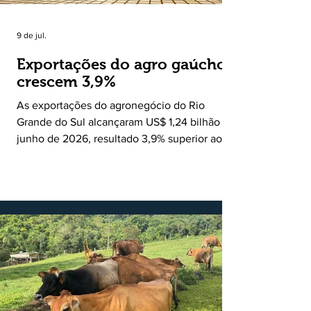
9 de jul.
Exportações do agro gaúcho
crescem 3,9%
As exportações do agronegócio do Rio
Grande do Sul alcançaram US$ 1,24 bilhão em
junho de 2026, resultado 3,9% superior ao
registrado no mesmo mês de 2025. De
acordo com a Federação da Agricultura do
Estado do Rio Grande do Sul, o setor
respondeu por 68,9% de todas as vendas
externas do Estado no período. Segundo a
Assessoria Econômica da Federação da
Agricultura do Estado do Rio Grande do Sul, o
principal destaque do mês foi a diferença
entre o crescimento da receita e a red