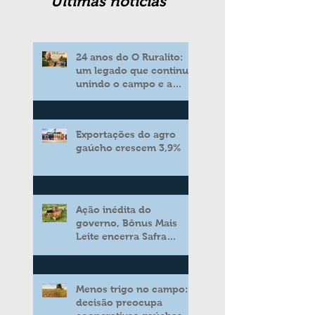
Ultimas noticias
24 anos do O Ruralito:
um legado que continua
unindo o campo e a
cidade
Exportações do agro
gaúcho crescem 3,9%
Ação inédita do
governo, Bônus Mais
Leite encerra Safra
2025/2026 consolidando
novo modelo de apoio
aos produtores de leite
Menos trigo no campo:
decisão preocupa