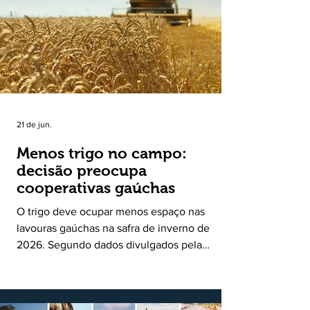
uma política pública inédita de apoio à cadeia
produtiva do leite no Rio Grande do Sul. Ao
longo de sete meses, o programa recebeu 3,4
mil solicitações de enquadramen
21 de jun.
Menos trigo no campo:
decisão preocupa
cooperativas gaúchas
O trigo deve ocupar menos espaço nas
lavouras gaúchas na safra de inverno de
2026. Segundo dados divulgados pela
Fecoagro/RS, levantamento da Rede Técnica
Cooperativa (RTC/CCGL), feito junto a 21
cooperativas agropecuárias, indica queda