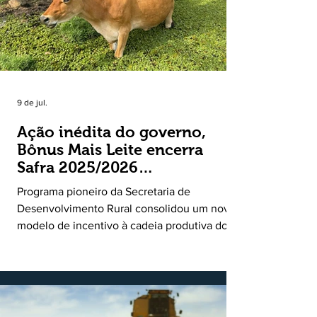
9 de jul.
Ação inédita do governo,
Bônus Mais Leite encerra
Safra 2025/2026
consolidando novo modelo
Programa pioneiro da Secretaria de
de apoio aos produtores de
Desenvolvimento Rural consolidou um novo
leite
modelo de incentivo à cadeia produtiva do
leite. Lançado pela Secretaria de
Desenvolvimento Rural (SDR) em 11 de
novembro de 2025, o Programa Bônus Mais
Leite encerrou o Plano Safra 2025/2026, em
30 de junho de 2026, consolidando-se como