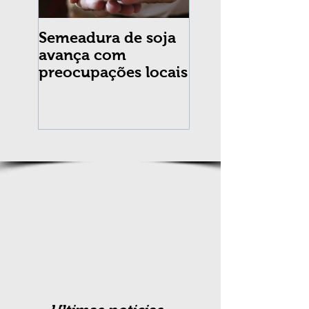
Semeadura de soja
Erradicação da
avança com
praga Cydia
preocupações locais
pomonella no Br
completa 10 an