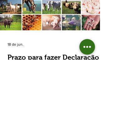
estimada de 31,5% na área plantada no Rio
Grande do Sul, para cerca de 790 mil
hectares. A decisão de reduzir o plantio
expõe um cenário de cautela no campo. De
acordo com a Fecoagro/RS, a retração não
aparece de forma isolada: nos quatro cicl
18 de jun.
Prazo para fazer Declaração
Anual do Rebanho termina
em duas semanas
Prazo para fazer Declaração Anual do
Rebanho termina em duas semanas - Até o
momento, 53,37% das Declarações foram
entregues Termina em duas semanas o prazo
para entrega da Declaração Anual do
Rebanho 2026 da Secretaria da Agricultura,
Pecuária, Produção Sustentável e Irrigação
(Seapi). O prazo final é o dia 30 de junho. Até