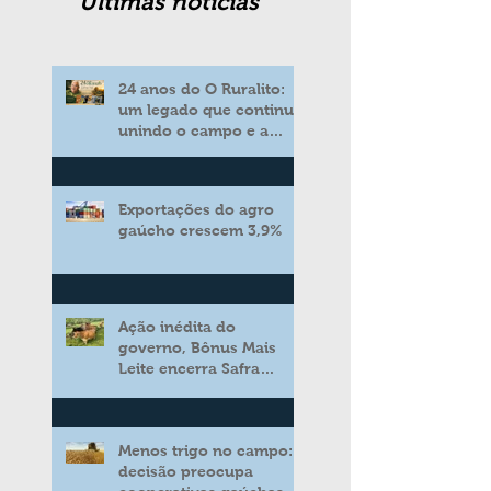
Ultimas noticias
24 anos do O Ruralito:
um legado que continua
unindo o campo e a
cidade
Exportações do agro
gaúcho crescem 3,9%
Ação inédita do
governo, Bônus Mais
Leite encerra Safra
2025/2026 consolidando
novo modelo de apoio
aos produtores de leite
Menos trigo no campo:
decisão preocupa