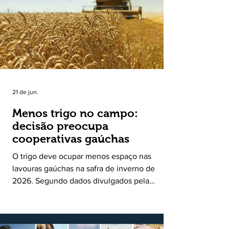
uma política pública inédita de apoio à cadeia
produtiva do leite no Rio Grande do Sul. Ao
longo de sete meses, o programa recebeu 3,4
mil solicitações de enquadramen
21 de jun.
Menos trigo no campo:
decisão preocupa
cooperativas gaúchas
O trigo deve ocupar menos espaço nas
lavouras gaúchas na safra de inverno de
2026. Segundo dados divulgados pela
Fecoagro/RS, levantamento da Rede Técnica
Cooperativa (RTC/CCGL), feito junto a 21
cooperativas agropecuárias, indica queda