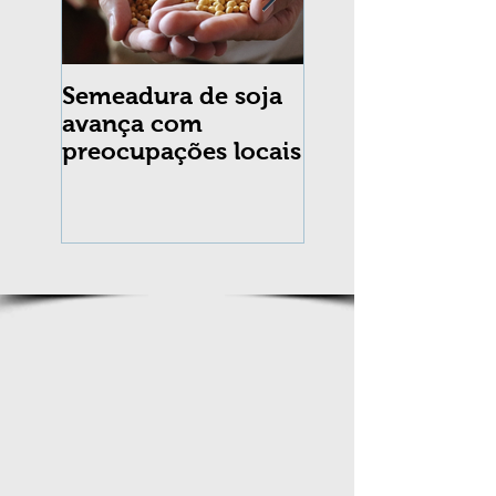
Semeadura de soja
Erradicação da
avança com
praga Cydia
preocupações locais
pomonella no Br
completa 10 an