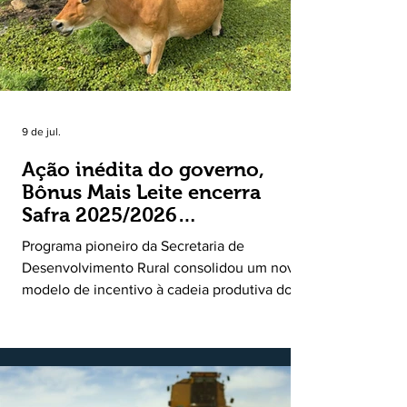
9 de jul.
Ação inédita do governo,
Bônus Mais Leite encerra
Safra 2025/2026
consolidando novo modelo
Programa pioneiro da Secretaria de
de apoio aos produtores de
Desenvolvimento Rural consolidou um novo
leite
modelo de incentivo à cadeia produtiva do
leite. Lançado pela Secretaria de
Desenvolvimento Rural (SDR) em 11 de
novembro de 2025, o Programa Bônus Mais
Leite encerrou o Plano Safra 2025/2026, em
30 de junho de 2026, consolidando-se como