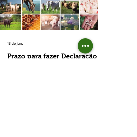
estimada de 31,5% na área plantada no Rio
Grande do Sul, para cerca de 790 mil
hectares. A decisão de reduzir o plantio
expõe um cenário de cautela no campo. De
acordo com a Fecoagro/RS, a retração não
aparece de forma isolada: nos quatro cicl
18 de jun.
Prazo para fazer Declaração
Anual do Rebanho termina
em duas semanas
Prazo para fazer Declaração Anual do
Rebanho termina em duas semanas - Até o
momento, 53,37% das Declarações foram
entregues Termina em duas semanas o prazo
para entrega da Declaração Anual do
Rebanho 2026 da Secretaria da Agricultura,
Pecuária, Produção Sustentável e Irrigação
(Seapi). O prazo final é o dia 30 de junho. Até