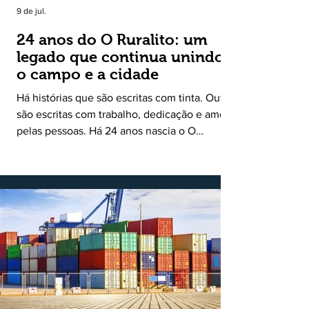
9 de jul.
24 anos do O Ruralito: um
legado que continua unindo
o campo e a cidade
Há histórias que são escritas com tinta. Outras
são escritas com trabalho, dedicação e amor
pelas pessoas. Há 24 anos nascia o O
Ruralito, movido por um propósito simples,
mas grandioso: aproximar o campo da cidade,
valorizar quem produz, preservar a história
das comunidades e dar voz às pessoas que
muitas vezes passam despercebidas pelos
grandes meios de comunicação. Muito mais
do que um jornal ou um portal de notícias, o
Ruralito tornou-se uma missão. Essa missão
nasceu do