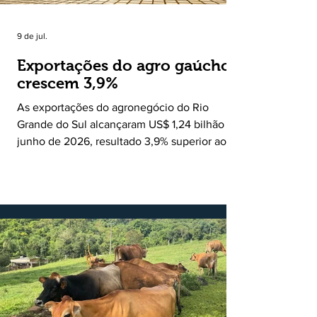
9 de jul.
Exportações do agro gaúcho
crescem 3,9%
As exportações do agronegócio do Rio
Grande do Sul alcançaram US$ 1,24 bilhão em
junho de 2026, resultado 3,9% superior ao
registrado no mesmo mês de 2025. De
acordo com a Federação da Agricultura do
Estado do Rio Grande do Sul, o setor
respondeu por 68,9% de todas as vendas
externas do Estado no período. Segundo a
Assessoria Econômica da Federação da
Agricultura do Estado do Rio Grande do Sul, o
principal destaque do mês foi a diferença
entre o crescimento da receita e a red