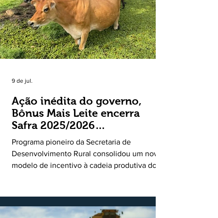
9 de jul.
Ação inédita do governo,
Bônus Mais Leite encerra
Safra 2025/2026
consolidando novo modelo
Programa pioneiro da Secretaria de
de apoio aos produtores de
Desenvolvimento Rural consolidou um novo
leite
modelo de incentivo à cadeia produtiva do
leite. Lançado pela Secretaria de
Desenvolvimento Rural (SDR) em 11 de
novembro de 2025, o Programa Bônus Mais
Leite encerrou o Plano Safra 2025/2026, em