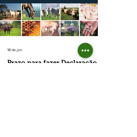
estimada de 31,5% na área plantada no Rio
Grande do Sul, para cerca de 790 mil
hectares. A decisão de reduzir o plantio
expõe um cenário de cautela no campo. De
acordo com a Fecoagro/RS, a retração não
aparece de forma isolada: nos quatro cicl
18 de jun.
Prazo para fazer Declaração
Anual do Rebanho termina
em duas semanas
Prazo para fazer Declaração Anual do
Rebanho termina em duas semanas - Até o
momento, 53,37% das Declarações foram
entregues Termina em duas semanas o prazo
para entrega da Declaração Anual do
Rebanho 2026 da Secretaria da Agricultura,
Pecuária, Produção Sustentável e Irrigação