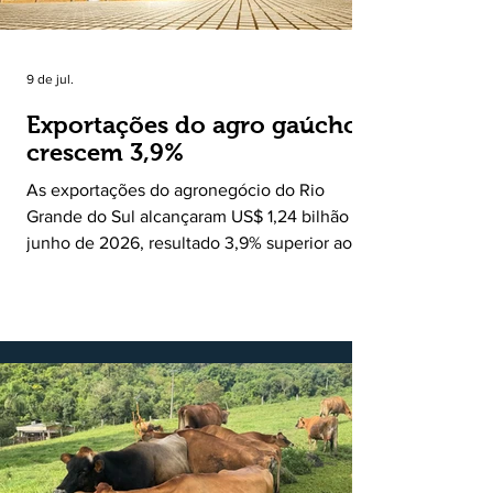
9 de jul.
Exportações do agro gaúcho
crescem 3,9%
As exportações do agronegócio do Rio
Grande do Sul alcançaram US$ 1,24 bilhão em
junho de 2026, resultado 3,9% superior ao
registrado no mesmo mês de 2025. De
acordo com a Federação da Agricultura do
Estado do Rio Grande do Sul, o setor
respondeu por 68,9% de todas as vendas
externas do Estado no período. Segundo a
Assessoria Econômica da Federação da
Agricultura do Estado do Rio Grande do Sul, o
principal destaque do mês foi a diferença
entre o crescimento da receita e a red