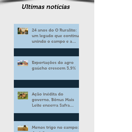
Ultimas noticias
24 anos do O Ruralito:
um legado que continua
unindo o campo e a
cidade
Exportações do agro
gaúcho crescem 3,9%
Ação inédita do
governo, Bônus Mais
Leite encerra Safra
2025/2026 consolidando
novo modelo de apoio
aos produtores de leite
Menos trigo no campo: