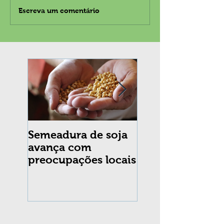
Escreva um comentário
Semeadura de soja
Erradicação da
avança com
praga Cydia
preocupações locais
pomonella no Br
completa 10 an