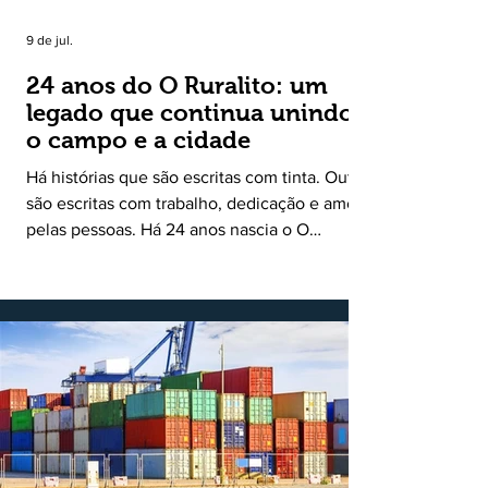
9 de jul.
24 anos do O Ruralito: um
legado que continua unindo
o campo e a cidade
Há histórias que são escritas com tinta. Outras
são escritas com trabalho, dedicação e amor
pelas pessoas. Há 24 anos nascia o O
Ruralito, movido por um propósito simples,
mas grandioso: aproximar o campo da cidade,
valorizar quem produz, preservar a história
das comunidades e dar voz às pessoas que
muitas vezes passam despercebidas pelos
grandes meios de comunicação. Muito mais
do que um jornal ou um portal de notícias, o
Ruralito tornou-se uma missão. Essa missão
nasceu do