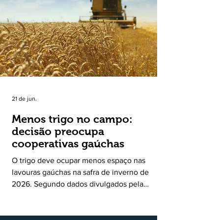
30 de junho de 2026, consolidando-se como
uma política pública inédita de apoio à cadeia
produtiva do leite no Rio Grande do Sul. Ao
longo de sete meses, o programa recebeu 3,4
mil solicitações de enquadramen
21 de jun.
Menos trigo no campo:
decisão preocupa
cooperativas gaúchas
O trigo deve ocupar menos espaço nas
lavouras gaúchas na safra de inverno de
2026. Segundo dados divulgados pela
Fecoagro/RS, levantamento da Rede Técnica
Cooperativa (RTC/CCGL), feito junto a 21
cooperativas agropecuárias, indica queda