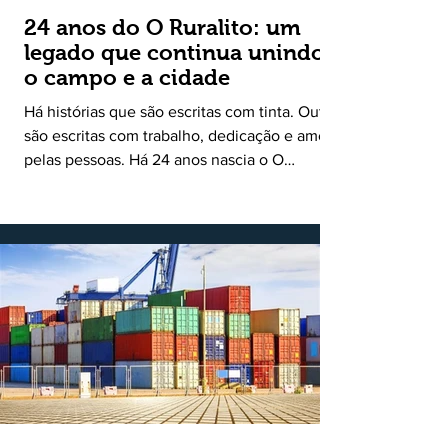
24 anos do O Ruralito: um
legado que continua unindo
o campo e a cidade
Há histórias que são escritas com tinta. Outras
são escritas com trabalho, dedicação e amor
pelas pessoas. Há 24 anos nascia o O
Ruralito, movido por um propósito simples,
mas grandioso: aproximar o campo da cidade,
valorizar quem produz, preservar a história
das comunidades e dar voz às pessoas que
muitas vezes passam despercebidas pelos
grandes meios de comunicação. Muito mais
do que um jornal ou um portal de notícias, o
Ruralito tornou-se uma missão. Essa missão
nasceu do