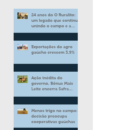
24 anos do O Ruralito:
um legado que continua
unindo o campo e a
cidade
Exportações do agro
gaúcho crescem 3,9%
Ação inédita do
governo, Bônus Mais
Leite encerra Safra
2025/2026 consolidando
novo modelo de apoio
aos produtores de leite
Menos trigo no campo:
decisão preocupa
cooperativas gaúchas