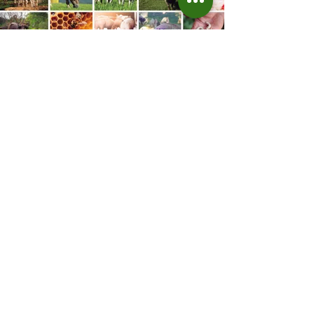
hectares. A decisão de reduzir o plantio
expõe um cenário de cautela no campo. De
acordo com a Fecoagro/RS, a retração não
aparece de forma isolada: nos quatro cicl
18 de jun.
Prazo para fazer Declaração
Anual do Rebanho termina
em duas semanas
Prazo para fazer Declaração Anual do
Rebanho termina em duas semanas - Até o
momento, 53,37% das Declarações foram
entregues Termina em duas semanas o prazo
para entrega da Declaração Anual do
Rebanho 2026 da Secretaria da Agricultura,
Pecuária, Produção Sustentável e Irrigação
(Seapi). O prazo final é o dia 30 de junho. Até
o momento, apenas os municípios de Vanini