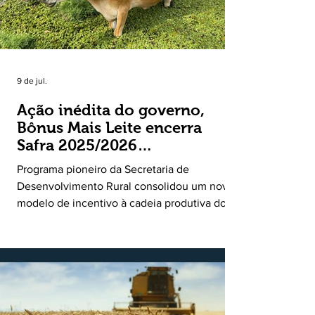
9 de jul.
Ação inédita do governo,
Bônus Mais Leite encerra
Safra 2025/2026
consolidando novo modelo
Programa pioneiro da Secretaria de
de apoio aos produtores de
Desenvolvimento Rural consolidou um novo
leite
modelo de incentivo à cadeia produtiva do
leite. Lançado pela Secretaria de
Desenvolvimento Rural (SDR) em 11 de
novembro de 2025, o Programa Bônus Mais
Leite encerrou o Plano Safra 2025/2026, em
30 de junho de 2026, consolidando-se como
uma política pública inédita de apoio à cadeia