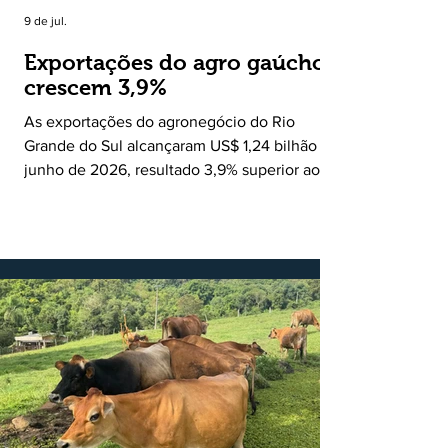
9 de jul.
Exportações do agro gaúcho
crescem 3,9%
As exportações do agronegócio do Rio
Grande do Sul alcançaram US$ 1,24 bilhão em
junho de 2026, resultado 3,9% superior ao
registrado no mesmo mês de 2025. De
acordo com a Federação da Agricultura do
Estado do Rio Grande do Sul, o setor
respondeu por 68,9% de todas as vendas
externas do Estado no período. Segundo a
Assessoria Econômica da Federação da
Agricultura do Estado do Rio Grande do Sul, o
principal destaque do mês foi a diferença
entre o crescimento da receita e a red