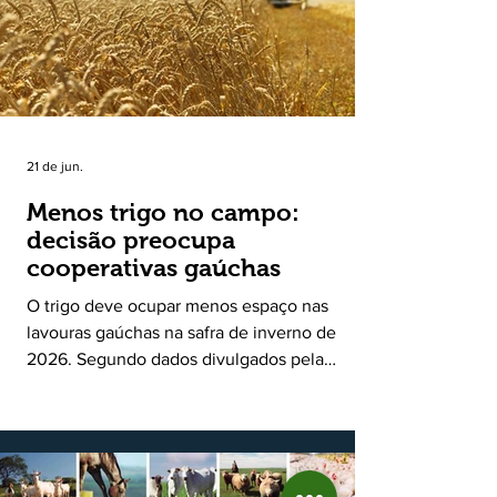
produtiva do leite no Rio Grande do Sul. Ao
longo de sete meses, o programa recebeu 3,4
mil solicitações de enquadramen
21 de jun.
Menos trigo no campo:
decisão preocupa
cooperativas gaúchas
O trigo deve ocupar menos espaço nas
lavouras gaúchas na safra de inverno de
2026. Segundo dados divulgados pela
Fecoagro/RS, levantamento da Rede Técnica
Cooperativa (RTC/CCGL), feito junto a 21
cooperativas agropecuárias, indica queda
estimada de 31,5% na área plantada no Rio
Grande do Sul, para cerca de 790 mil