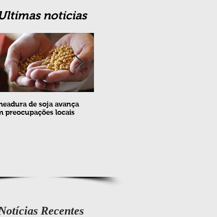
Ultimas noticias
eadura de soja avança
Erradicação da praga Cydia
Feira
 preocupações locais
pomonella no Brasil completa
ovin
10 anos
meta
e fev
Notícias Recentes