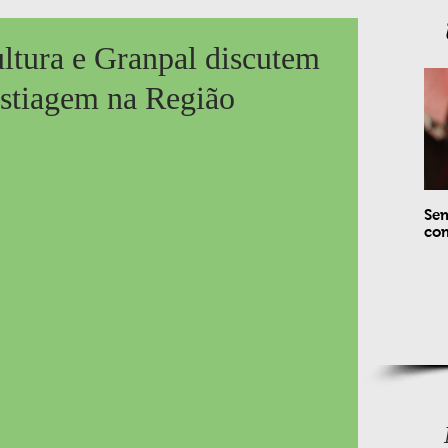
ultura e Granpal discutem
estiagem na Região
Sem
com