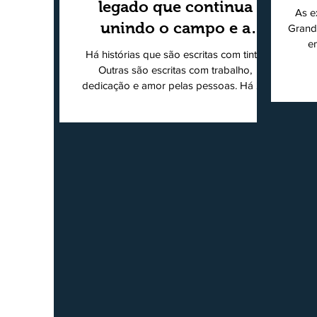
legado que continua
As e
unindo o campo e a
Grand
e
cidade
Há histórias que são escritas com tinta.
super
Outras são escritas com trabalho,
202
dedicação e amor pelas pessoas. Há 24
Agri
anos nascia o O Ruralito, movido por um
Sul
propósito simples, mas grandioso:
toda
aproximar o campo da cidade, valorizar
quem produz, preservar a história das
Econ
comunidades e dar voz às pessoas que
do
muitas vezes passam despercebidas pelos
princ
grandes meios de comunicação. Muito
ent
mais do que um jornal ou um portal de
notícias, o Ruralito tornou-se uma missão.
Essa missão nasceu do