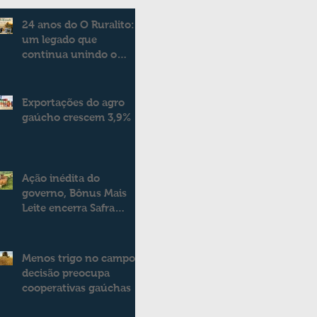
24 anos do O Ruralito:
um legado que
continua unindo o
campo e a cidade
Exportações do agro
gaúcho crescem 3,9%
Ação inédita do
governo, Bônus Mais
Leite encerra Safra
2025/2026
consolidando novo
modelo de apoio aos
Menos trigo no campo:
produtores de leite
decisão preocupa
cooperativas gaúchas