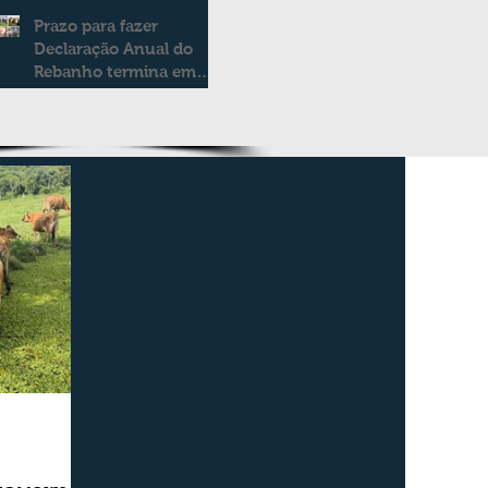
Prazo para fazer
Declaração Anual do
Rebanho termina em
duas semanas