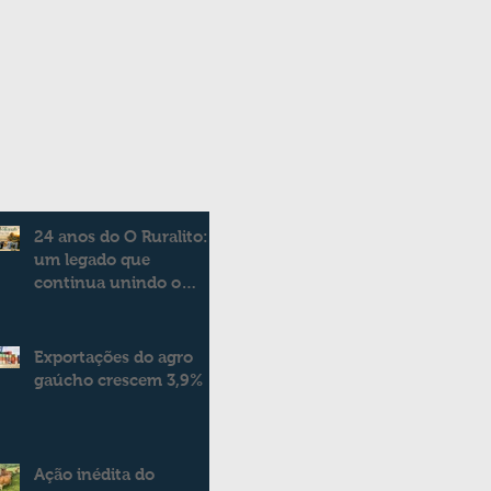
24 anos do O Ruralito:
um legado que
continua unindo o
campo e a cidade
Exportações do agro
gaúcho crescem 3,9%
Ação inédita do