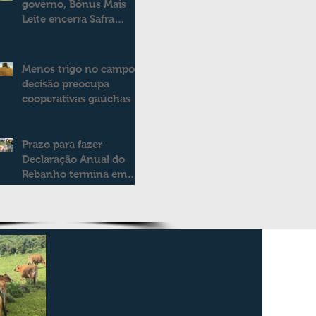
governo, Bônus Mais
Leite encerra Safra
2025/2026
consolidando novo
modelo de apoio aos
Menos trigo no campo:
produtores de leite
decisão preocupa
cooperativas gaúchas
Prazo para fazer
Declaração Anual do
Rebanho termina em
duas semanas