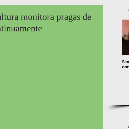
ultura monitora pragas de
ntinuamente
Sem
com