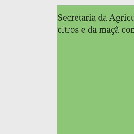
Secretaria da Agric
citros e da maçã co