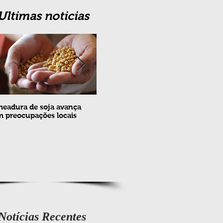
Ultimas noticias
eadura de soja avança
Erradicação da praga Cydia
Feira
 preocupações locais
pomonella no Brasil completa
ovin
10 anos
meta
e fev
Notícias Recentes