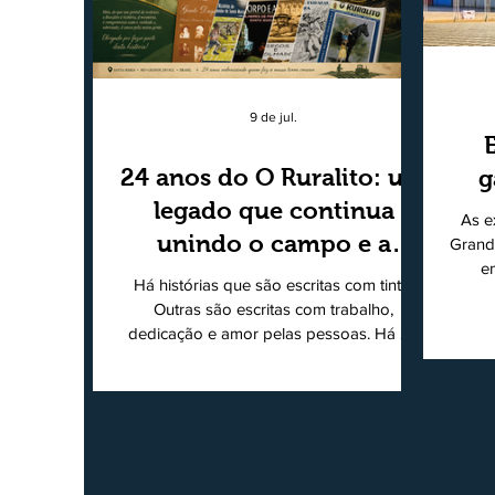
9 de jul.
24 anos do O Ruralito: um
g
legado que continua
As e
unindo o campo e a
Grand
e
cidade
Há histórias que são escritas com tinta.
super
Outras são escritas com trabalho,
202
dedicação e amor pelas pessoas. Há 24
Agri
anos nascia o O Ruralito, movido por um
Sul
propósito simples, mas grandioso:
toda
aproximar o campo da cidade, valorizar
quem produz, preservar a história das
Econ
comunidades e dar voz às pessoas que
do
muitas vezes passam despercebidas pelos
princ