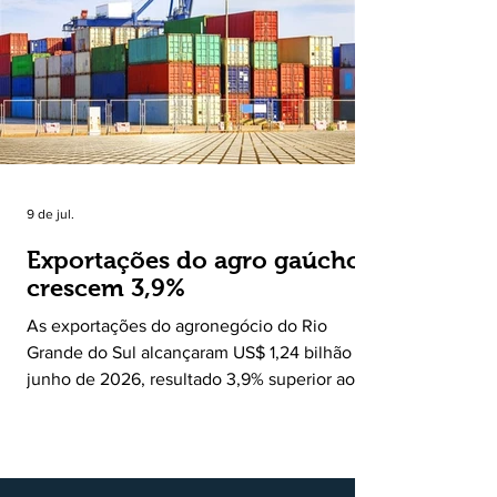
muitas vezes passam despercebidas pelos
grandes meios de comunicação. Muito mais
do que um jornal ou um portal de notícias, o
Ruralito tornou-se uma missão. Essa missão
nasceu do
9 de jul.
Exportações do agro gaúcho
crescem 3,9%
As exportações do agronegócio do Rio
Grande do Sul alcançaram US$ 1,24 bilhão em
junho de 2026, resultado 3,9% superior ao
registrado no mesmo mês de 2025. De
acordo com a Federação da Agricultura do
Estado do Rio Grande do Sul, o setor
respondeu por 68,9% de todas as vendas