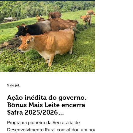
externas do Estado no período. Segundo a
Assessoria Econômica da Federação da
Agricultura do Estado do Rio Grande do Sul, o
principal destaque do mês foi a diferença
entre o crescimento da receita e a red
9 de jul.
Ação inédita do governo,
Bônus Mais Leite encerra
Safra 2025/2026
consolidando novo modelo
Programa pioneiro da Secretaria de
de apoio aos produtores de
Desenvolvimento Rural consolidou um novo