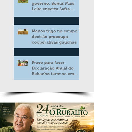
governo, Bônus Mais
Leite encerra Safra
2025/2026 consolidando
novo modelo de apoio
aos produtores de leite
Menos trigo no campo:
decisão preocupa
cooperativas gaúchas
Prazo para fazer
Declaração Anual do
Rebanho termina em
duas semanas