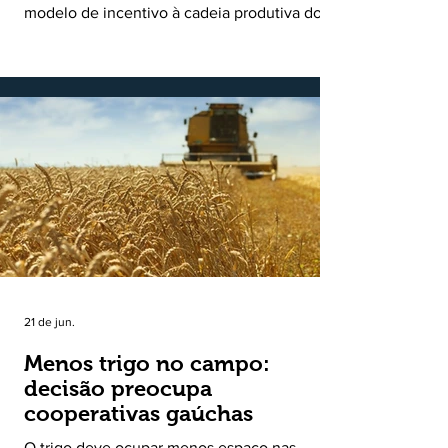
leite
modelo de incentivo à cadeia produtiva do
leite. Lançado pela Secretaria de
Desenvolvimento Rural (SDR) em 11 de
novembro de 2025, o Programa Bônus Mais
Leite encerrou o Plano Safra 2025/2026, em
30 de junho de 2026, consolidando-se como
uma política pública inédita de apoio à cadeia
produtiva do leite no Rio Grande do Sul. Ao
longo de sete meses, o programa recebeu 3,4
mil solicitações de enquadramen
21 de jun.
Menos trigo no campo:
decisão preocupa
cooperativas gaúchas
O trigo deve ocupar menos espaço nas