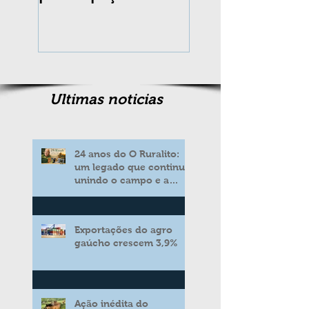
completa 10 an
Ultimas noticias
24 anos do O Ruralito:
um legado que continua
unindo o campo e a
cidade
Exportações do agro
gaúcho crescem 3,9%
Ação inédita do