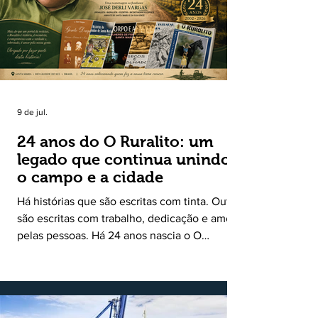
9 de jul.
24 anos do O Ruralito: um
legado que continua unindo
o campo e a cidade
Há histórias que são escritas com tinta. Outras
são escritas com trabalho, dedicação e amor
pelas pessoas. Há 24 anos nascia o O
Ruralito, movido por um propósito simples,
mas grandioso: aproximar o campo da cidade,
valorizar quem produz, preservar a história
das comunidades e dar voz às pessoas que