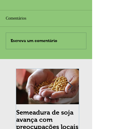
Comentários
Escreva um comentário
Semeadura de soja
Erradicação da
avança com
praga Cydia
preocupações locais
pomonella no Br