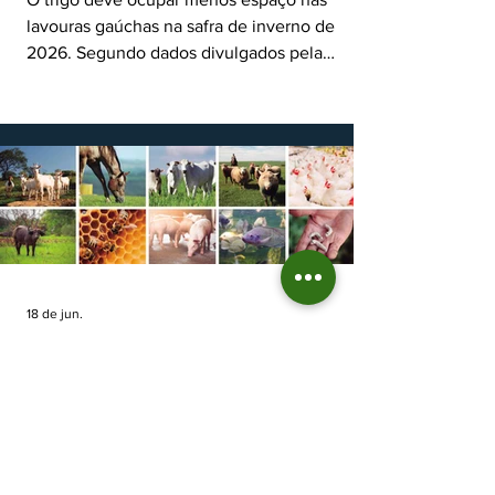
lavouras gaúchas na safra de inverno de
2026. Segundo dados divulgados pela
Fecoagro/RS, levantamento da Rede Técnica
Cooperativa (RTC/CCGL), feito junto a 21
cooperativas agropecuárias, indica queda
estimada de 31,5% na área plantada no Rio
Grande do Sul, para cerca de 790 mil
hectares. A decisão de reduzir o plantio
expõe um cenário de cautela no campo. De
acordo com a Fecoagro/RS, a retração não
aparece de forma isolada: nos quatro cicl
18 de jun.
Prazo para fazer Declaração
Anual do Rebanho termina
em duas semanas
Prazo para fazer Declaração Anual do
Rebanho termina em duas semanas - Até o