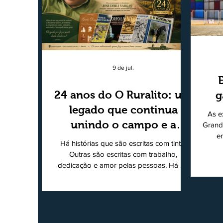
9 de jul.
24 anos do O Ruralito: um
g
legado que continua
As e
unindo o campo e a
Grand
e
cidade
Há histórias que são escritas com tinta.
super
Outras são escritas com trabalho,
202
dedicação e amor pelas pessoas. Há 24
Agri
anos nascia o O Ruralito, movido por um
Sul
propósito simples, mas grandioso:
toda
aproximar o campo da cidade, valorizar
quem produz, preservar a história das
Econ
comunidades e dar voz às pessoas que