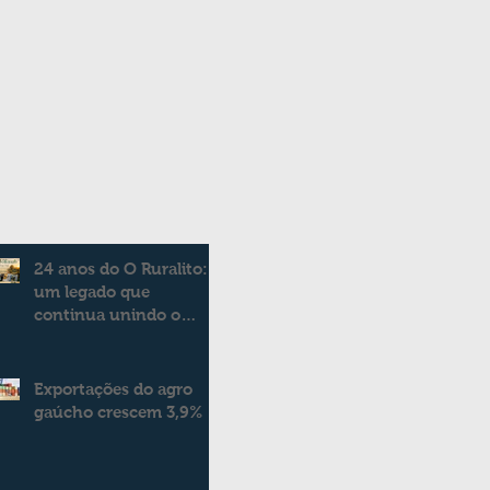
24 anos do O Ruralito:
um legado que
continua unindo o
campo e a cidade
Exportações do agro
gaúcho crescem 3,9%