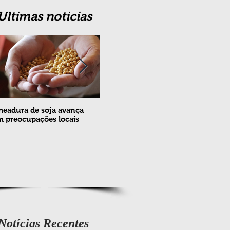
Ultimas noticias
eadura de soja avança
Erradicação da praga Cydia
Feira
 preocupações locais
pomonella no Brasil completa
ovin
10 anos
meta
e fev
Notícias Recentes