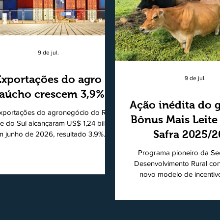
9 de jul.
Exportações do agro
9 de jul.
aúcho crescem 3,9%
Ação inédita do 
xportações do agronegócio do Rio
Bônus Mais Leite
e do Sul alcançaram US$ 1,24 bilhão
Safra 2025/
m junho de 2026, resultado 3,9%
ior ao registrado no mesmo mês de
consolidando
Programa pioneiro da Sec
5. De acordo com a Federação da
modelo de apo
Desenvolvimento Rural co
cultura do Estado do Rio Grande do
novo modelo de incentiv
produtores de 
, o setor respondeu por 68,9% de
produtiva do leite. Lançado p
s as vendas externas do Estado no
de Desenvolvimento Rural (
período. Segundo a Assessoria
novembro de 2025, o Pro
ômica da Federação da Agricultura
Mais Leite encerrou o Pl