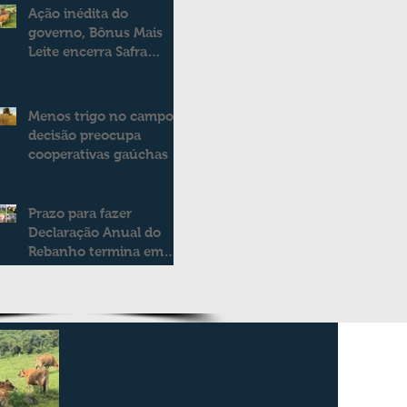
Ação inédita do
governo, Bônus Mais
Leite encerra Safra
2025/2026
consolidando novo
modelo de apoio aos
Menos trigo no campo:
produtores de leite
decisão preocupa
cooperativas gaúchas
Prazo para fazer
Declaração Anual do
Rebanho termina em
duas semanas