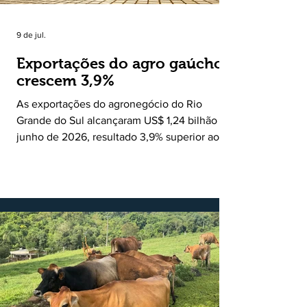
9 de jul.
Exportações do agro gaúcho
crescem 3,9%
As exportações do agronegócio do Rio
Grande do Sul alcançaram US$ 1,24 bilhão em
junho de 2026, resultado 3,9% superior ao
registrado no mesmo mês de 2025. De
acordo com a Federação da Agricultura do
Estado do Rio Grande do Sul, o setor
respondeu por 68,9% de todas as vendas
externas do Estado no período. Segundo a
Assessoria Econômica da Federação da
Agricultura do Estado do Rio Grande do Sul, o
principal destaque do mês foi a diferença
entre o crescimento da receita e a red