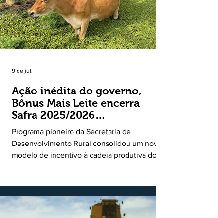
9 de jul.
Ação inédita do governo,
Bônus Mais Leite encerra
Safra 2025/2026
consolidando novo modelo
Programa pioneiro da Secretaria de
de apoio aos produtores de
Desenvolvimento Rural consolidou um novo
leite
modelo de incentivo à cadeia produtiva do
leite. Lançado pela Secretaria de
Desenvolvimento Rural (SDR) em 11 de
novembro de 2025, o Programa Bônus Mais
Leite encerrou o Plano Safra 2025/2026, em
30 de junho de 2026, consolidando-se como