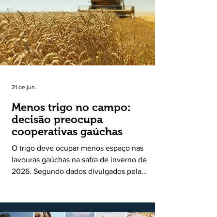
uma política pública inédita de apoio à cadeia
produtiva do leite no Rio Grande do Sul. Ao
longo de sete meses, o programa recebeu 3,4
mil solicitações de enquadramen
21 de jun.
Menos trigo no campo:
decisão preocupa
cooperativas gaúchas
O trigo deve ocupar menos espaço nas
lavouras gaúchas na safra de inverno de
2026. Segundo dados divulgados pela
Fecoagro/RS, levantamento da Rede Técnica
Cooperativa (RTC/CCGL), feito junto a 21
cooperativas agropecuárias, indica queda