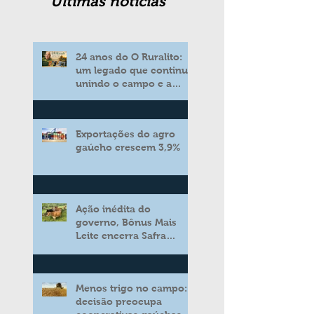
Ultimas noticias
24 anos do O Ruralito:
um legado que continua
unindo o campo e a
cidade
Exportações do agro
gaúcho crescem 3,9%
Ação inédita do
governo, Bônus Mais
Leite encerra Safra
2025/2026 consolidando
novo modelo de apoio
aos produtores de leite
Menos trigo no campo:
decisão preocupa