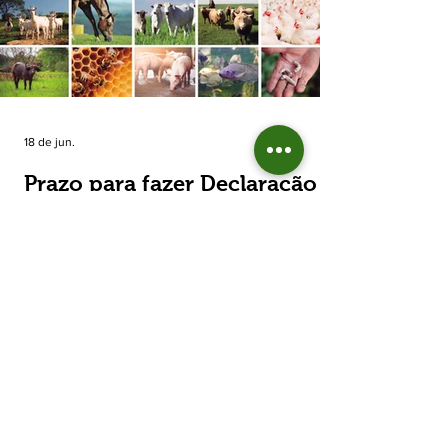
estimada de 31,5% na área plantada no Rio
Grande do Sul, para cerca de 790 mil
hectares. A decisão de reduzir o plantio
expõe um cenário de cautela no campo. De
acordo com a Fecoagro/RS, a retração não
aparece de forma isolada: nos quatro cicl
18 de jun.
Prazo para fazer Declaração
Anual do Rebanho termina
em duas semanas
Prazo para fazer Declaração Anual do
Rebanho termina em duas semanas - Até o
momento, 53,37% das Declarações foram
entregues Termina em duas semanas o prazo
para entrega da Declaração Anual do
Rebanho 2026 da Secretaria da Agricultura,
Pecuária, Produção Sustentável e Irrigação
(Seapi). O prazo final é o dia 30 de junho. Até