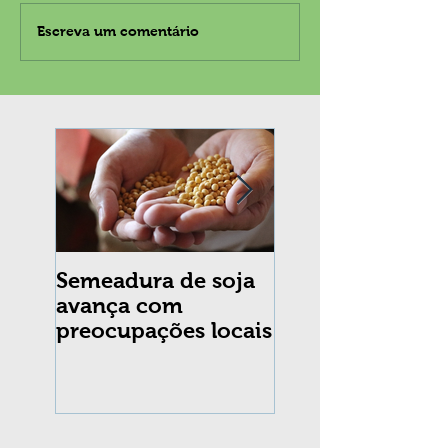
Escreva um comentário
Semeadura de soja
Erradicação da
avança com
praga Cydia
preocupações locais
pomonella no Br
completa 10 an