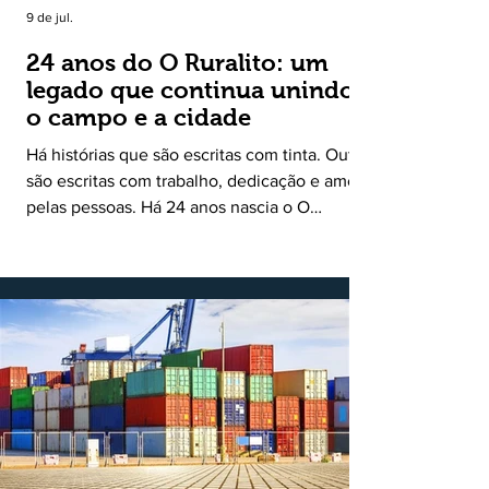
9 de jul.
24 anos do O Ruralito: um
legado que continua unindo
o campo e a cidade
Há histórias que são escritas com tinta. Outras
são escritas com trabalho, dedicação e amor
pelas pessoas. Há 24 anos nascia o O
Ruralito, movido por um propósito simples,
mas grandioso: aproximar o campo da cidade,
valorizar quem produz, preservar a história
das comunidades e dar voz às pessoas que
muitas vezes passam despercebidas pelos
grandes meios de comunicação. Muito mais
do que um jornal ou um portal de notícias, o
Ruralito tornou-se uma missão. Essa missão
nasceu do