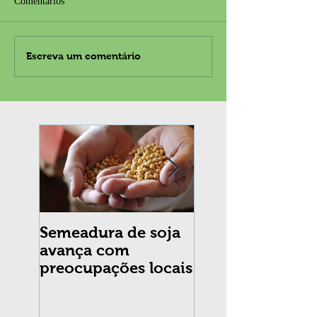
Comentários
Escreva um comentário
Semeadura de soja
Erradicação da
avança com
praga Cydia
preocupações locais
pomonella no Br
completa 10 an