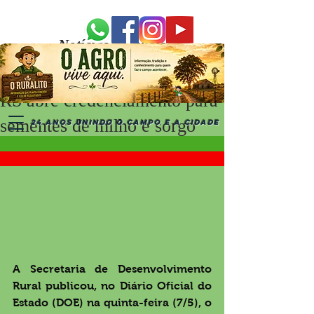
Notícias Recentes
RS abre credenciamento para
sementes de milho e sorgo
24 ANOS UNINDO O CAMPO E A CIDADE
A Secretaria de Desenvolvimento 
Rural publicou, no Diário Oficial do 
Estado (DOE) na quinta-feira (7/5), o 