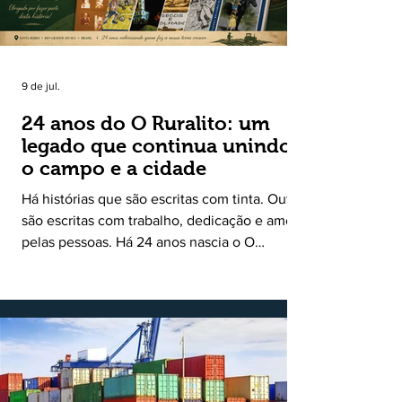
9 de jul.
24 anos do O Ruralito: um
legado que continua unindo
o campo e a cidade
Há histórias que são escritas com tinta. Outras
são escritas com trabalho, dedicação e amor
pelas pessoas. Há 24 anos nascia o O
Ruralito, movido por um propósito simples,
mas grandioso: aproximar o campo da cidade,
valorizar quem produz, preservar a história
das comunidades e dar voz às pessoas que
muitas vezes passam despercebidas pelos
grandes meios de comunicação. Muito mais
do que um jornal ou um portal de notícias, o