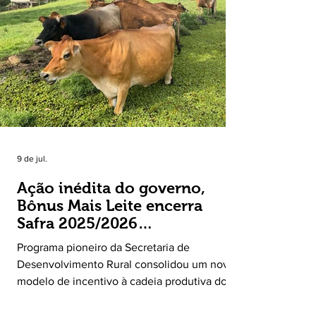
principal destaque do mês foi a diferença
entre o crescimento da receita e a red
9 de jul.
Ação inédita do governo,
Bônus Mais Leite encerra
Safra 2025/2026
consolidando novo modelo
Programa pioneiro da Secretaria de
de apoio aos produtores de
Desenvolvimento Rural consolidou um novo
leite
modelo de incentivo à cadeia produtiva do
leite. Lançado pela Secretaria de
Desenvolvimento Rural (SDR) em 11 de