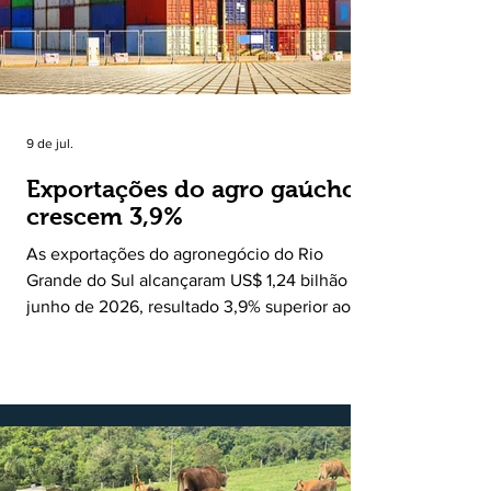
Ruralito tornou-se uma missão. Essa missão
nasceu do
9 de jul.
Exportações do agro gaúcho
crescem 3,9%
As exportações do agronegócio do Rio
Grande do Sul alcançaram US$ 1,24 bilhão em
junho de 2026, resultado 3,9% superior ao
registrado no mesmo mês de 2025. De
acordo com a Federação da Agricultura do
Estado do Rio Grande do Sul, o setor
respondeu por 68,9% de todas as vendas
externas do Estado no período. Segundo a
Assessoria Econômica da Federação da
Agricultura do Estado do Rio Grande do Sul, o