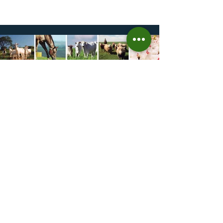
Fecoagro/RS, levantamento da Rede Técnica
Cooperativa (RTC/CCGL), feito junto a 21
cooperativas agropecuárias, indica queda
estimada de 31,5% na área plantada no Rio
Grande do Sul, para cerca de 790 mil
hectares. A decisão de reduzir o plantio
expõe um cenário de cautela no campo. De
acordo com a Fecoagro/RS, a retração não
aparece de forma isolada: nos quatro cicl
18 de jun.
Prazo para fazer Declaração
Anual do Rebanho termina
em duas semanas
Prazo para fazer Declaração Anual do
Rebanho termina em duas semanas - Até o
momento, 53,37% das Declarações foram
entregues Termina em duas semanas o prazo
para entrega da Declaração Anual do