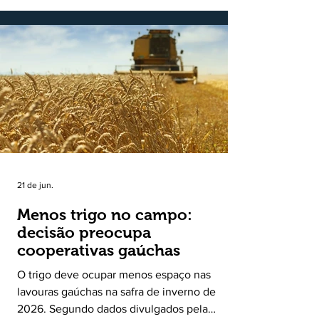
novembro de 2025, o Programa Bônus Mais
Leite encerrou o Plano Safra 2025/2026, em
30 de junho de 2026, consolidando-se como
uma política pública inédita de apoio à cadeia
produtiva do leite no Rio Grande do Sul. Ao
longo de sete meses, o programa recebeu 3,4
mil solicitações de enquadramen
21 de jun.
Menos trigo no campo:
decisão preocupa
cooperativas gaúchas
O trigo deve ocupar menos espaço nas
lavouras gaúchas na safra de inverno de
2026. Segundo dados divulgados pela