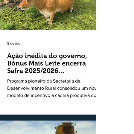
9 de jul.
Ação inédita do governo,
Bônus Mais Leite encerra
Safra 2025/2026
consolidando novo modelo
Programa pioneiro da Secretaria de
de apoio aos produtores de
Desenvolvimento Rural consolidou um novo
leite
modelo de incentivo à cadeia produtiva do
leite. Lançado pela Secretaria de
Desenvolvimento Rural (SDR) em 11 de
novembro de 2025, o Programa Bônus Mais
Leite encerrou o Plano Safra 2025/2026, em
30 de junho de 2026, consolidando-se como