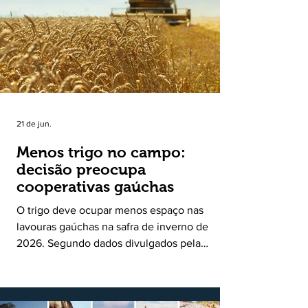
uma política pública inédita de apoio à cadeia
produtiva do leite no Rio Grande do Sul. Ao
longo de sete meses, o programa recebeu 3,4
mil solicitações de enquadramen
21 de jun.
Menos trigo no campo:
decisão preocupa
cooperativas gaúchas
O trigo deve ocupar menos espaço nas
lavouras gaúchas na safra de inverno de
2026. Segundo dados divulgados pela
Fecoagro/RS, levantamento da Rede Técnica
Cooperativa (RTC/CCGL), feito junto a 21
cooperativas agropecuárias, indica queda