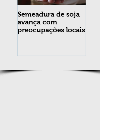
Semeadura de soja
Erradicação da
avança com
praga Cydia
preocupações locais
pomonella no Br
completa 10 an