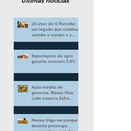
Ultimas noticias
24 anos do O Ruralito:
um legado que continua
unindo o campo e a
cidade
Exportações do agro
gaúcho crescem 3,9%
Ação inédita do
governo, Bônus Mais
Leite encerra Safra
2025/2026 consolidando
novo modelo de apoio
aos produtores de leite
Menos trigo no campo:
decisão preocupa