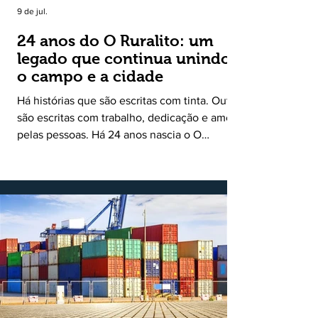
9 de jul.
24 anos do O Ruralito: um
legado que continua unindo
o campo e a cidade
Há histórias que são escritas com tinta. Outras
são escritas com trabalho, dedicação e amor
pelas pessoas. Há 24 anos nascia o O
Ruralito, movido por um propósito simples,
mas grandioso: aproximar o campo da cidade,
valorizar quem produz, preservar a história
das comunidades e dar voz às pessoas que
muitas vezes passam despercebidas pelos
grandes meios de comunicação. Muito mais
do que um jornal ou um portal de notícias, o
Ruralito tornou-se uma missão. Essa missão
nasceu do