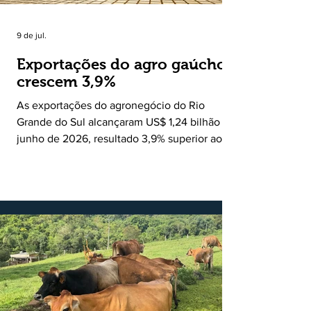
9 de jul.
Exportações do agro gaúcho
crescem 3,9%
As exportações do agronegócio do Rio
Grande do Sul alcançaram US$ 1,24 bilhão em
junho de 2026, resultado 3,9% superior ao
registrado no mesmo mês de 2025. De
acordo com a Federação da Agricultura do
Estado do Rio Grande do Sul, o setor
respondeu por 68,9% de todas as vendas
externas do Estado no período. Segundo a
Assessoria Econômica da Federação da
Agricultura do Estado do Rio Grande do Sul, o
principal destaque do mês foi a diferença
entre o crescimento da receita e a red