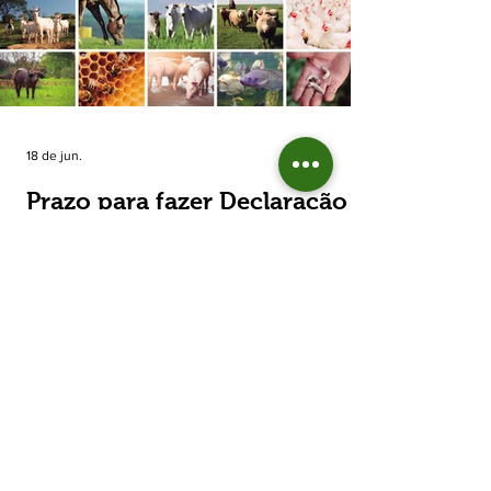
estimada de 31,5% na área plantada no Rio
Grande do Sul, para cerca de 790 mil
hectares. A decisão de reduzir o plantio
expõe um cenário de cautela no campo. De
acordo com a Fecoagro/RS, a retração não
aparece de forma isolada: nos quatro cicl
18 de jun.
Prazo para fazer Declaração
Anual do Rebanho termina
em duas semanas
Prazo para fazer Declaração Anual do
Rebanho termina em duas semanas - Até o
momento, 53,37% das Declarações foram
entregues Termina em duas semanas o prazo
para entrega da Declaração Anual do
Rebanho 2026 da Secretaria da Agricultura,
Pecuária, Produção Sustentável e Irrigação
(Seapi). O prazo final é o dia 30 de junho. Até