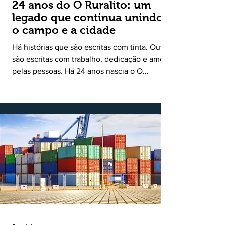
24 anos do O Ruralito: um
legado que continua unindo
o campo e a cidade
Há histórias que são escritas com tinta. Outras
são escritas com trabalho, dedicação e amor
pelas pessoas. Há 24 anos nascia o O
Ruralito, movido por um propósito simples,
mas grandioso: aproximar o campo da cidade,
valorizar quem produz, preservar a história
das comunidades e dar voz às pessoas que
muitas vezes passam despercebidas pelos
grandes meios de comunicação. Muito mais
do que um jornal ou um portal de notícias, o
Ruralito tornou-se uma missão. Essa missão
nasceu do