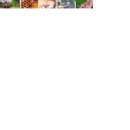
hectares. A decisão de reduzir o plantio
expõe um cenário de cautela no campo. De
acordo com a Fecoagro/RS, a retração não
aparece de forma isolada: nos quatro cicl
18 de jun.
Prazo para fazer Declaração
Anual do Rebanho termina
em duas semanas
Prazo para fazer Declaração Anual do
Rebanho termina em duas semanas - Até o
momento, 53,37% das Declarações foram
entregues Termina em duas semanas o prazo
para entrega da Declaração Anual do
Rebanho 2026 da Secretaria da Agricultura,
Pecuária, Produção Sustentável e Irrigação
(Seapi). O prazo final é o dia 30 de junho. Até
o momento, apenas os municípios de Vanini
e Xangri-lá já concluíram 100% da Declaração.