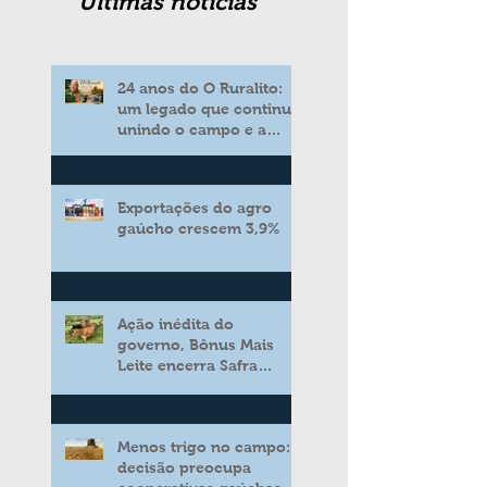
Ultimas noticias
24 anos do O Ruralito:
um legado que continua
unindo o campo e a
cidade
Exportações do agro
gaúcho crescem 3,9%
Ação inédita do
governo, Bônus Mais
Leite encerra Safra
2025/2026 consolidando
novo modelo de apoio
aos produtores de leite
Menos trigo no campo:
decisão preocupa