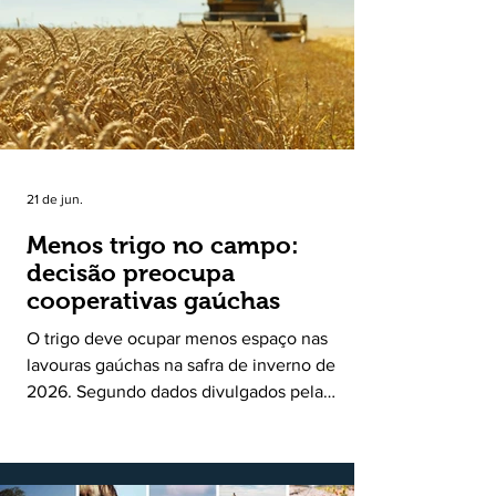
uma política pública inédita de apoio à cadeia
produtiva do leite no Rio Grande do Sul. Ao
longo de sete meses, o programa recebeu 3,4
mil solicitações de enquadramen
21 de jun.
Menos trigo no campo:
decisão preocupa
cooperativas gaúchas
O trigo deve ocupar menos espaço nas
lavouras gaúchas na safra de inverno de
2026. Segundo dados divulgados pela
Fecoagro/RS, levantamento da Rede Técnica
Cooperativa (RTC/CCGL), feito junto a 21
cooperativas agropecuárias, indica queda