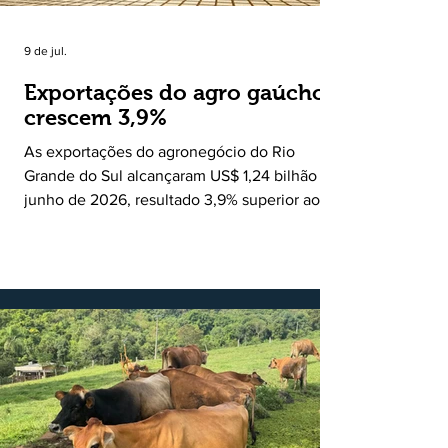
9 de jul.
Exportações do agro gaúcho
crescem 3,9%
As exportações do agronegócio do Rio
Grande do Sul alcançaram US$ 1,24 bilhão em
junho de 2026, resultado 3,9% superior ao
registrado no mesmo mês de 2025. De
acordo com a Federação da Agricultura do
Estado do Rio Grande do Sul, o setor
respondeu por 68,9% de todas as vendas
externas do Estado no período. Segundo a
Assessoria Econômica da Federação da
Agricultura do Estado do Rio Grande do Sul, o
principal destaque do mês foi a diferença
entre o crescimento da receita e a red