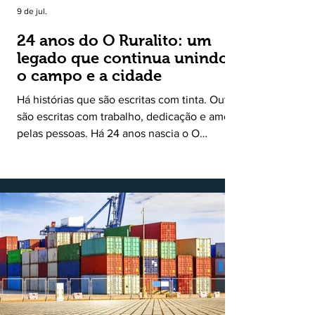
9 de jul.
24 anos do O Ruralito: um
legado que continua unindo
o campo e a cidade
Há histórias que são escritas com tinta. Outras
são escritas com trabalho, dedicação e amor
pelas pessoas. Há 24 anos nascia o O
Ruralito, movido por um propósito simples,
mas grandioso: aproximar o campo da cidade,
valorizar quem produz, preservar a história
das comunidades e dar voz às pessoas que
muitas vezes passam despercebidas pelos
grandes meios de comunicação. Muito mais
do que um jornal ou um portal de notícias, o
Ruralito tornou-se uma missão. Essa missão
nasceu do