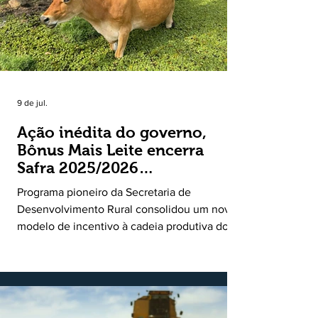
9 de jul.
Ação inédita do governo,
Bônus Mais Leite encerra
Safra 2025/2026
consolidando novo modelo
Programa pioneiro da Secretaria de
de apoio aos produtores de
Desenvolvimento Rural consolidou um novo
leite
modelo de incentivo à cadeia produtiva do
leite. Lançado pela Secretaria de
Desenvolvimento Rural (SDR) em 11 de
novembro de 2025, o Programa Bônus Mais
Leite encerrou o Plano Safra 2025/2026, em
30 de junho de 2026, consolidando-se como