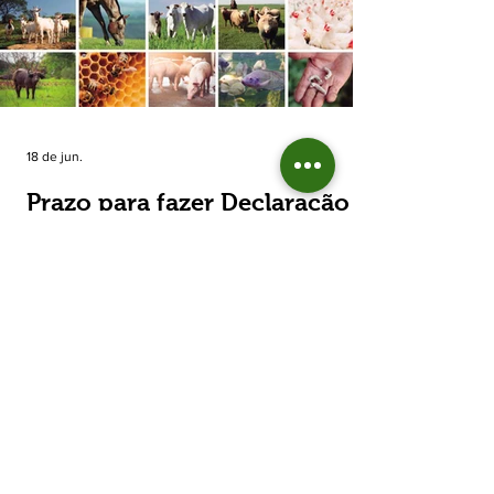
estimada de 31,5% na área plantada no Rio
Grande do Sul, para cerca de 790 mil
hectares. A decisão de reduzir o plantio
expõe um cenário de cautela no campo. De
acordo com a Fecoagro/RS, a retração não
aparece de forma isolada: nos quatro cicl
18 de jun.
Prazo para fazer Declaração
Anual do Rebanho termina
em duas semanas
Prazo para fazer Declaração Anual do
Rebanho termina em duas semanas - Até o
momento, 53,37% das Declarações foram
entregues Termina em duas semanas o prazo
para entrega da Declaração Anual do
Rebanho 2026 da Secretaria da Agricultura,
Pecuária, Produção Sustentável e Irrigação
(Seapi). O prazo final é o dia 30 de junho. Até