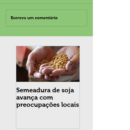
Escreva um comentário
Semeadura de soja
Erradicação da
avança com
praga Cydia
preocupações locais
pomonella no Br
completa 10 an