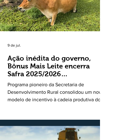
9 de jul.
Ação inédita do governo,
Bônus Mais Leite encerra
Safra 2025/2026
consolidando novo modelo
Programa pioneiro da Secretaria de
de apoio aos produtores de
Desenvolvimento Rural consolidou um novo
leite
modelo de incentivo à cadeia produtiva do
leite. Lançado pela Secretaria de
Desenvolvimento Rural (SDR) em 11 de
novembro de 2025, o Programa Bônus Mais
Leite encerrou o Plano Safra 2025/2026, em
30 de junho de 2026, consolidando-se como