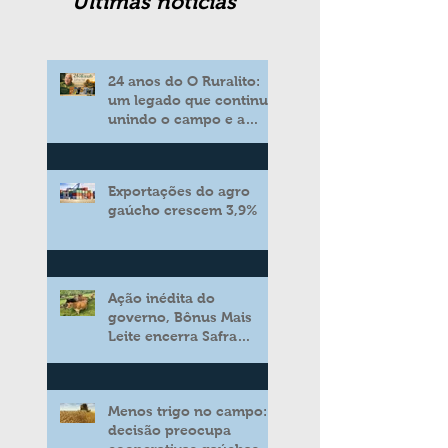
Ultimas noticias
24 anos do O Ruralito:
um legado que continua
unindo o campo e a
cidade
Exportações do agro
gaúcho crescem 3,9%
Ação inédita do
governo, Bônus Mais
Leite encerra Safra
2025/2026 consolidando
novo modelo de apoio
aos produtores de leite
Menos trigo no campo:
decisão preocupa