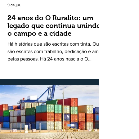
9 de jul.
24 anos do O Ruralito: um
legado que continua unindo
o campo e a cidade
Há histórias que são escritas com tinta. Outras
são escritas com trabalho, dedicação e amor
pelas pessoas. Há 24 anos nascia o O
Ruralito, movido por um propósito simples,
mas grandioso: aproximar o campo da cidade,
valorizar quem produz, preservar a história
das comunidades e dar voz às pessoas que
muitas vezes passam despercebidas pelos
grandes meios de comunicação. Muito mais
do que um jornal ou um portal de notícias, o
Ruralito tornou-se uma missão. Essa missão
nasceu do