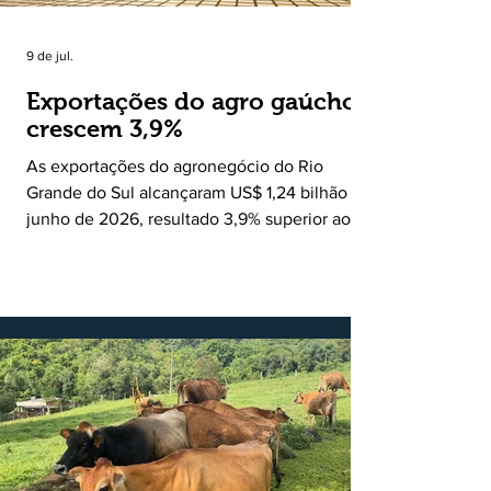
9 de jul.
Exportações do agro gaúcho
crescem 3,9%
As exportações do agronegócio do Rio
Grande do Sul alcançaram US$ 1,24 bilhão em
junho de 2026, resultado 3,9% superior ao
registrado no mesmo mês de 2025. De
acordo com a Federação da Agricultura do
Estado do Rio Grande do Sul, o setor
respondeu por 68,9% de todas as vendas
externas do Estado no período. Segundo a
Assessoria Econômica da Federação da
Agricultura do Estado do Rio Grande do Sul, o
principal destaque do mês foi a diferença
entre o crescimento da receita e a red