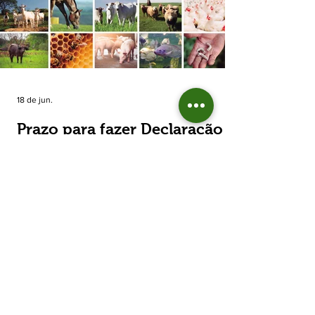
estimada de 31,5% na área plantada no Rio
Grande do Sul, para cerca de 790 mil
hectares. A decisão de reduzir o plantio
expõe um cenário de cautela no campo. De
acordo com a Fecoagro/RS, a retração não
aparece de forma isolada: nos quatro cicl
18 de jun.
Prazo para fazer Declaração
Anual do Rebanho termina
em duas semanas
Prazo para fazer Declaração Anual do
Rebanho termina em duas semanas - Até o
momento, 53,37% das Declarações foram
entregues Termina em duas semanas o prazo
para entrega da Declaração Anual do
Rebanho 2026 da Secretaria da Agricultura,
Pecuária, Produção Sustentável e Irrigação
(Seapi). O prazo final é o dia 30 de junho. Até