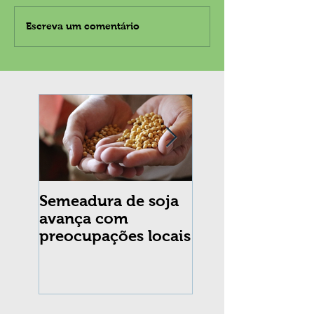
Escreva um comentário
Semeadura de soja
Erradicação da
avança com
praga Cydia
preocupações locais
pomonella no Br
completa 10 an