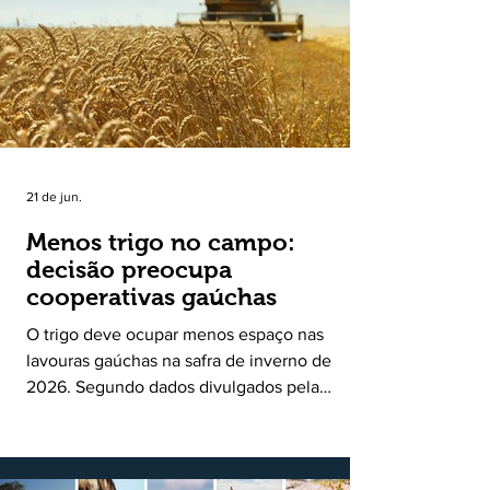
uma política pública inédita de apoio à cadeia
produtiva do leite no Rio Grande do Sul. Ao
longo de sete meses, o programa recebeu 3,4
mil solicitações de enquadramen
21 de jun.
Menos trigo no campo:
decisão preocupa
cooperativas gaúchas
O trigo deve ocupar menos espaço nas
lavouras gaúchas na safra de inverno de
2026. Segundo dados divulgados pela
Fecoagro/RS, levantamento da Rede Técnica
Cooperativa (RTC/CCGL), feito junto a 21
cooperativas agropecuárias, indica queda