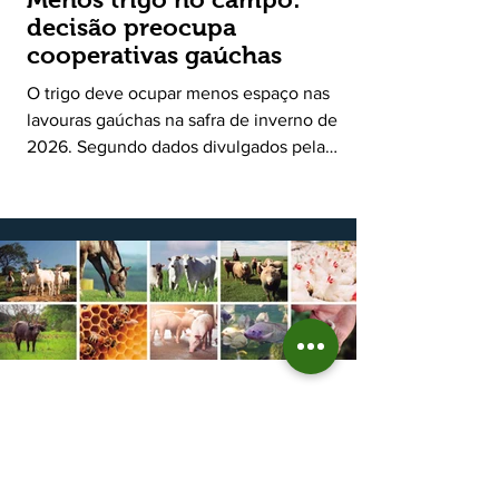
decisão preocupa
cooperativas gaúchas
O trigo deve ocupar menos espaço nas
lavouras gaúchas na safra de inverno de
2026. Segundo dados divulgados pela
Fecoagro/RS, levantamento da Rede Técnica
Cooperativa (RTC/CCGL), feito junto a 21
cooperativas agropecuárias, indica queda
estimada de 31,5% na área plantada no Rio
Grande do Sul, para cerca de 790 mil
hectares. A decisão de reduzir o plantio
expõe um cenário de cautela no campo. De
acordo com a Fecoagro/RS, a retração não
aparece de forma isolada: nos quatro cicl
18 de jun.
Prazo para fazer Declaração
Anual do Rebanho termina