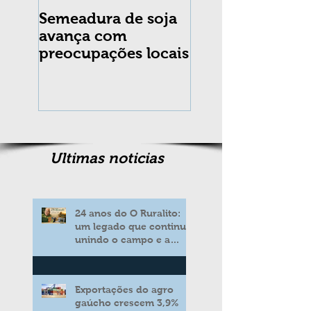
Semeadura de soja
Erradicação da
avança com
praga Cydia
preocupações locais
pomonella no Br
completa 10 an
Ultimas noticias
24 anos do O Ruralito:
um legado que continua
unindo o campo e a
cidade
Exportações do agro
gaúcho crescem 3,9%