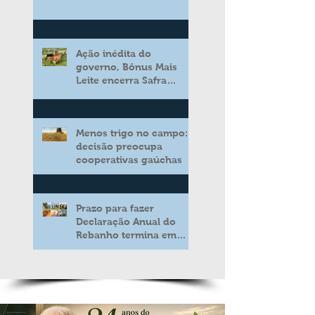
Ação inédita do
governo, Bônus Mais
Leite encerra Safra
2025/2026 consolidando
novo modelo de apoio
aos produtores de leite
Menos trigo no campo:
decisão preocupa
cooperativas gaúchas
Prazo para fazer
Declaração Anual do
Rebanho termina em
duas semanas