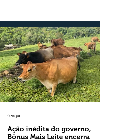
registrado no mesmo mês de 2025. De
acordo com a Federação da Agricultura do
Estado do Rio Grande do Sul, o setor
respondeu por 68,9% de todas as vendas
externas do Estado no período. Segundo a
Assessoria Econômica da Federação da
Agricultura do Estado do Rio Grande do Sul, o
principal destaque do mês foi a diferença
entre o crescimento da receita e a red
9 de jul.
Ação inédita do governo,
Bônus Mais Leite encerra