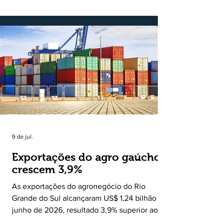
mas grandioso: aproximar o campo da cidade,
valorizar quem produz, preservar a história
das comunidades e dar voz às pessoas que
muitas vezes passam despercebidas pelos
grandes meios de comunicação. Muito mais
do que um jornal ou um portal de notícias, o
Ruralito tornou-se uma missão. Essa missão
nasceu do
9 de jul.
Exportações do agro gaúcho
crescem 3,9%
As exportações do agronegócio do Rio
Grande do Sul alcançaram US$ 1,24 bilhão em
junho de 2026, resultado 3,9% superior ao