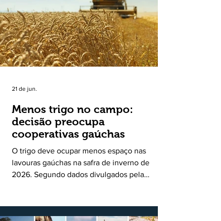
uma política pública inédita de apoio à cadeia
produtiva do leite no Rio Grande do Sul. Ao
longo de sete meses, o programa recebeu 3,4
mil solicitações de enquadramen
21 de jun.
Menos trigo no campo:
decisão preocupa
cooperativas gaúchas
O trigo deve ocupar menos espaço nas
lavouras gaúchas na safra de inverno de
2026. Segundo dados divulgados pela
Fecoagro/RS, levantamento da Rede Técnica
Cooperativa (RTC/CCGL), feito junto a 21
cooperativas agropecuárias, indica queda