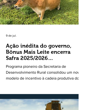
9 de jul.
Ação inédita do governo,
Bônus Mais Leite encerra
Safra 2025/2026
consolidando novo modelo
Programa pioneiro da Secretaria de
de apoio aos produtores de
Desenvolvimento Rural consolidou um novo
leite
modelo de incentivo à cadeia produtiva do
leite. Lançado pela Secretaria de
Desenvolvimento Rural (SDR) em 11 de
novembro de 2025, o Programa Bônus Mais
Leite encerrou o Plano Safra 2025/2026, em
30 de junho de 2026, consolidando-se como