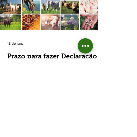
estimada de 31,5% na área plantada no Rio
Grande do Sul, para cerca de 790 mil
hectares. A decisão de reduzir o plantio
expõe um cenário de cautela no campo. De
acordo com a Fecoagro/RS, a retração não
aparece de forma isolada: nos quatro cicl
18 de jun.
Prazo para fazer Declaração
Anual do Rebanho termina
em duas semanas
Prazo para fazer Declaração Anual do
Rebanho termina em duas semanas - Até o
momento, 53,37% das Declarações foram
entregues Termina em duas semanas o prazo
para entrega da Declaração Anual do
Rebanho 2026 da Secretaria da Agricultura,
Pecuária, Produção Sustentável e Irrigação
(Seapi). O prazo final é o dia 30 de junho. Até