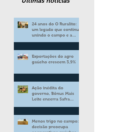
Ultimas noticias
24 anos do O Ruralito:
um legado que continua
unindo o campo e a
cidade
Exportações do agro
gaúcho crescem 3,9%
Ação inédita do
governo, Bônus Mais
Leite encerra Safra
2025/2026 consolidando
novo modelo de apoio
aos produtores de leite
Menos trigo no campo:
decisão preocupa