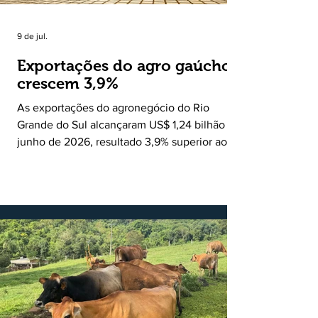
9 de jul.
Exportações do agro gaúcho
crescem 3,9%
As exportações do agronegócio do Rio
Grande do Sul alcançaram US$ 1,24 bilhão em
junho de 2026, resultado 3,9% superior ao
registrado no mesmo mês de 2025. De
acordo com a Federação da Agricultura do
Estado do Rio Grande do Sul, o setor
respondeu por 68,9% de todas as vendas
externas do Estado no período. Segundo a
Assessoria Econômica da Federação da
Agricultura do Estado do Rio Grande do Sul, o
principal destaque do mês foi a diferença
entre o crescimento da receita e a red