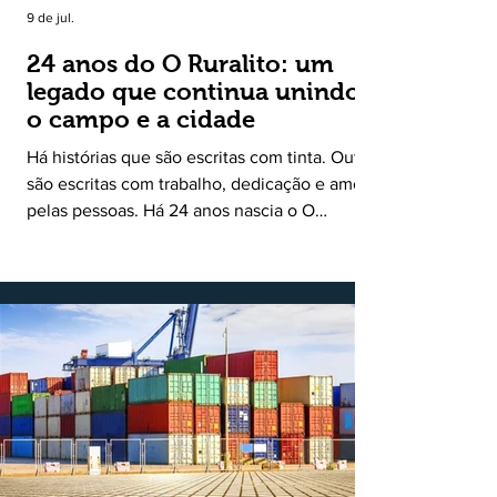
9 de jul.
24 anos do O Ruralito: um
legado que continua unindo
o campo e a cidade
Há histórias que são escritas com tinta. Outras
são escritas com trabalho, dedicação e amor
pelas pessoas. Há 24 anos nascia o O
Ruralito, movido por um propósito simples,
mas grandioso: aproximar o campo da cidade,
valorizar quem produz, preservar a história
das comunidades e dar voz às pessoas que
muitas vezes passam despercebidas pelos
grandes meios de comunicação. Muito mais
do que um jornal ou um portal de notícias, o
Ruralito tornou-se uma missão. Essa missão
nasceu do