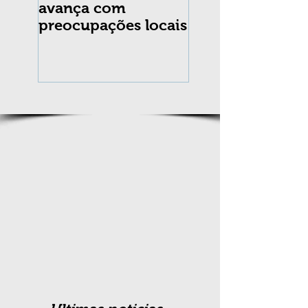
avança com
praga Cydia
preocupações locais
pomonella no Br
completa 10 an