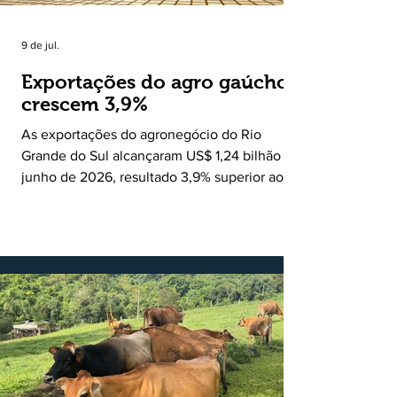
9 de jul.
Exportações do agro gaúcho
crescem 3,9%
As exportações do agronegócio do Rio
Grande do Sul alcançaram US$ 1,24 bilhão em
junho de 2026, resultado 3,9% superior ao
registrado no mesmo mês de 2025. De
acordo com a Federação da Agricultura do
Estado do Rio Grande do Sul, o setor
respondeu por 68,9% de todas as vendas
externas do Estado no período. Segundo a
Assessoria Econômica da Federação da
Agricultura do Estado do Rio Grande do Sul, o
principal destaque do mês foi a diferença
entre o crescimento da receita e a red