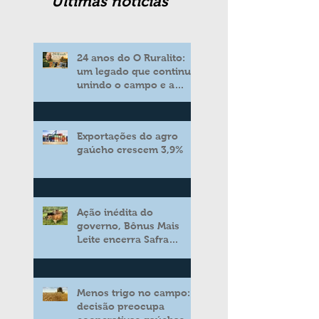
Ultimas noticias
24 anos do O Ruralito:
um legado que continua
unindo o campo e a
cidade
Exportações do agro
gaúcho crescem 3,9%
Ação inédita do
governo, Bônus Mais
Leite encerra Safra
2025/2026 consolidando
novo modelo de apoio
aos produtores de leite
Menos trigo no campo:
decisão preocupa