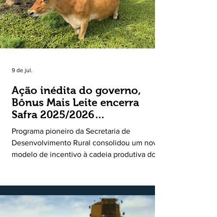
9 de jul.
Ação inédita do governo,
Bônus Mais Leite encerra
Safra 2025/2026
consolidando novo modelo
Programa pioneiro da Secretaria de
de apoio aos produtores de
Desenvolvimento Rural consolidou um novo
leite
modelo de incentivo à cadeia produtiva do
leite. Lançado pela Secretaria de
Desenvolvimento Rural (SDR) em 11 de
novembro de 2025, o Programa Bônus Mais
Leite encerrou o Plano Safra 2025/2026, em
30 de junho de 2026, consolidando-se como