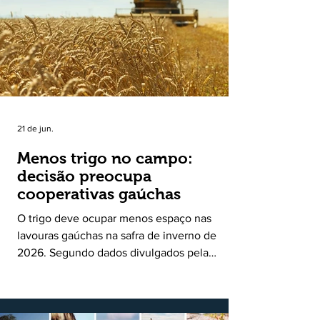
uma política pública inédita de apoio à cadeia
produtiva do leite no Rio Grande do Sul. Ao
longo de sete meses, o programa recebeu 3,4
mil solicitações de enquadramen
21 de jun.
Menos trigo no campo:
decisão preocupa
cooperativas gaúchas
O trigo deve ocupar menos espaço nas
lavouras gaúchas na safra de inverno de
2026. Segundo dados divulgados pela
Fecoagro/RS, levantamento da Rede Técnica
Cooperativa (RTC/CCGL), feito junto a 21
cooperativas agropecuárias, indica queda