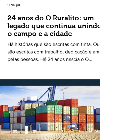
9 de jul.
24 anos do O Ruralito: um
legado que continua unindo
o campo e a cidade
Há histórias que são escritas com tinta. Outras
são escritas com trabalho, dedicação e amor
pelas pessoas. Há 24 anos nascia o O
Ruralito, movido por um propósito simples,
mas grandioso: aproximar o campo da cidade,
valorizar quem produz, preservar a história
das comunidades e dar voz às pessoas que
muitas vezes passam despercebidas pelos
grandes meios de comunicação. Muito mais
do que um jornal ou um portal de notícias, o
Ruralito tornou-se uma missão. Essa missão
nasceu do