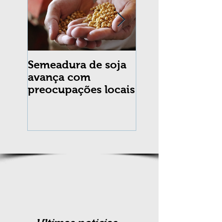
Semeadura de soja
Erradicação da
avança com
praga Cydia
preocupações locais
pomonella no Br
completa 10 an