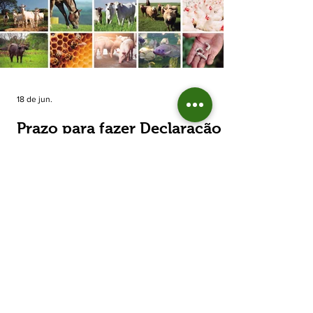
estimada de 31,5% na área plantada no Rio
Grande do Sul, para cerca de 790 mil
hectares. A decisão de reduzir o plantio
expõe um cenário de cautela no campo. De
acordo com a Fecoagro/RS, a retração não
aparece de forma isolada: nos quatro cicl
18 de jun.
Prazo para fazer Declaração
Anual do Rebanho termina
em duas semanas
Prazo para fazer Declaração Anual do
Rebanho termina em duas semanas - Até o
momento, 53,37% das Declarações foram
entregues Termina em duas semanas o prazo
para entrega da Declaração Anual do
Rebanho 2026 da Secretaria da Agricultura,
Pecuária, Produção Sustentável e Irrigação
(Seapi). O prazo final é o dia 30 de junho. Até