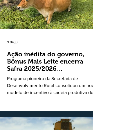
9 de jul.
Ação inédita do governo,
Bônus Mais Leite encerra
Safra 2025/2026
consolidando novo modelo
Programa pioneiro da Secretaria de
de apoio aos produtores de
Desenvolvimento Rural consolidou um novo
leite
modelo de incentivo à cadeia produtiva do
leite. Lançado pela Secretaria de
Desenvolvimento Rural (SDR) em 11 de
novembro de 2025, o Programa Bônus Mais
Leite encerrou o Plano Safra 2025/2026, em
30 de junho de 2026, consolidando-se como