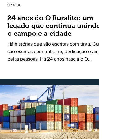
9 de jul.
24 anos do O Ruralito: um
legado que continua unindo
o campo e a cidade
Há histórias que são escritas com tinta. Outras
são escritas com trabalho, dedicação e amor
pelas pessoas. Há 24 anos nascia o O
Ruralito, movido por um propósito simples,
mas grandioso: aproximar o campo da cidade,
valorizar quem produz, preservar a história
das comunidades e dar voz às pessoas que
muitas vezes passam despercebidas pelos
grandes meios de comunicação. Muito mais
do que um jornal ou um portal de notícias, o
Ruralito tornou-se uma missão. Essa missão
nasceu do