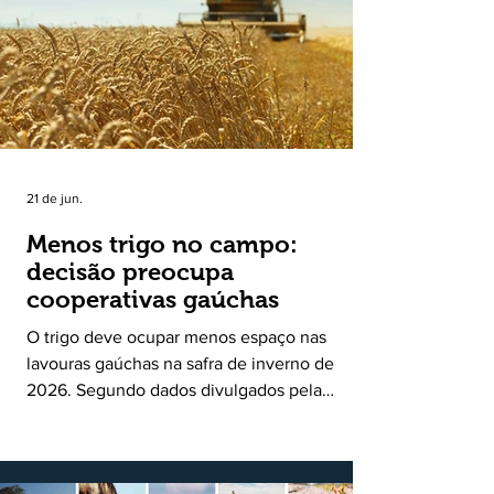
uma política pública inédita de apoio à cadeia
produtiva do leite no Rio Grande do Sul. Ao
longo de sete meses, o programa recebeu 3,4
mil solicitações de enquadramen
21 de jun.
Menos trigo no campo:
decisão preocupa
cooperativas gaúchas
O trigo deve ocupar menos espaço nas
lavouras gaúchas na safra de inverno de
2026. Segundo dados divulgados pela
Fecoagro/RS, levantamento da Rede Técnica
Cooperativa (RTC/CCGL), feito junto a 21
cooperativas agropecuárias, indica queda