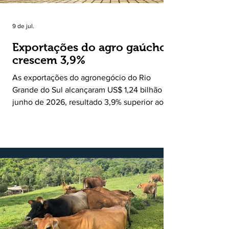
9 de jul.
Exportações do agro gaúcho
crescem 3,9%
As exportações do agronegócio do Rio
Grande do Sul alcançaram US$ 1,24 bilhão em
junho de 2026, resultado 3,9% superior ao
registrado no mesmo mês de 2025. De
acordo com a Federação da Agricultura do
Estado do Rio Grande do Sul, o setor
respondeu por 68,9% de todas as vendas
externas do Estado no período. Segundo a
Assessoria Econômica da Federação da
Agricultura do Estado do Rio Grande do Sul, o
principal destaque do mês foi a diferença
entre o crescimento da receita e a red