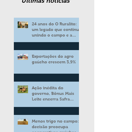
Ultimas noticias
24 anos do O Ruralito:
um legado que continua
unindo o campo e a
cidade
Exportações do agro
gaúcho crescem 3,9%
Ação inédita do
governo, Bônus Mais
Leite encerra Safra
2025/2026 consolidando
novo modelo de apoio
aos produtores de leite
Menos trigo no campo:
decisão preocupa