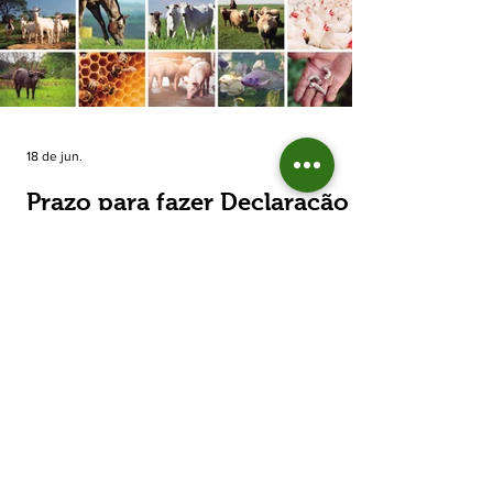
estimada de 31,5% na área plantada no Rio
Grande do Sul, para cerca de 790 mil
hectares. A decisão de reduzir o plantio
expõe um cenário de cautela no campo. De
acordo com a Fecoagro/RS, a retração não
aparece de forma isolada: nos quatro cicl
18 de jun.
Prazo para fazer Declaração
Anual do Rebanho termina
em duas semanas
Prazo para fazer Declaração Anual do
Rebanho termina em duas semanas - Até o
momento, 53,37% das Declarações foram
entregues Termina em duas semanas o prazo
para entrega da Declaração Anual do
Rebanho 2026 da Secretaria da Agricultura,
Pecuária, Produção Sustentável e Irrigação
(Seapi). O prazo final é o dia 30 de junho. Até