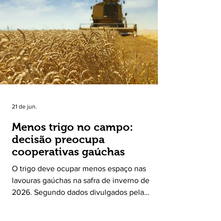
Leite encerrou o Plano Safra 2025/2026, em
30 de junho de 2026, consolidando-se como
uma política pública inédita de apoio à cadeia
produtiva do leite no Rio Grande do Sul. Ao
longo de sete meses, o programa recebeu 3,4
mil solicitações de enquadramen
21 de jun.
Menos trigo no campo:
decisão preocupa
cooperativas gaúchas
O trigo deve ocupar menos espaço nas
lavouras gaúchas na safra de inverno de
2026. Segundo dados divulgados pela
Fecoagro/RS, levantamento da Rede Técnica
Cooperativa (RTC/CCGL), feito junto a 21