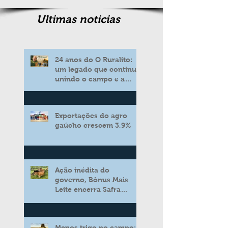
Ultimas noticias
24 anos do O Ruralito:
um legado que continua
unindo o campo e a
cidade
Exportações do agro
gaúcho crescem 3,9%
Ação inédita do
governo, Bônus Mais
Leite encerra Safra
2025/2026 consolidando
novo modelo de apoio
aos produtores de leite
Menos trigo no campo: