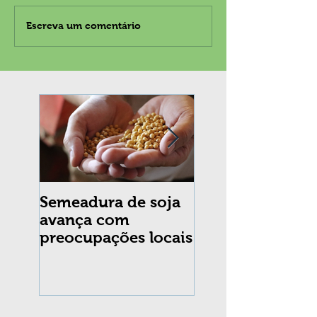
Escreva um comentário
Semeadura de soja
Erradicação da
avança com
praga Cydia
preocupações locais
pomonella no Br
completa 10 an