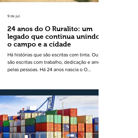
9 de jul.
24 anos do O Ruralito: um
legado que continua unindo
o campo e a cidade
Há histórias que são escritas com tinta. Outras
são escritas com trabalho, dedicação e amor
pelas pessoas. Há 24 anos nascia o O
Ruralito, movido por um propósito simples,
mas grandioso: aproximar o campo da cidade,
valorizar quem produz, preservar a história
das comunidades e dar voz às pessoas que
muitas vezes passam despercebidas pelos
grandes meios de comunicação. Muito mais
do que um jornal ou um portal de notícias, o
Ruralito tornou-se uma missão. Essa missão
nasceu do