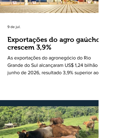
9 de jul.
Exportações do agro gaúcho
crescem 3,9%
As exportações do agronegócio do Rio
Grande do Sul alcançaram US$ 1,24 bilhão em
junho de 2026, resultado 3,9% superior ao
registrado no mesmo mês de 2025. De
acordo com a Federação da Agricultura do
Estado do Rio Grande do Sul, o setor
respondeu por 68,9% de todas as vendas
externas do Estado no período. Segundo a
Assessoria Econômica da Federação da
Agricultura do Estado do Rio Grande do Sul, o
principal destaque do mês foi a diferença