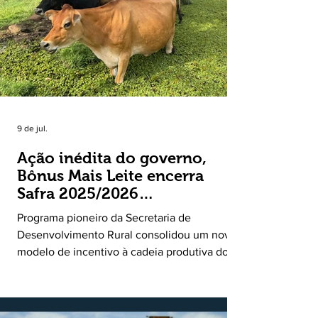
entre o crescimento da receita e a red
9 de jul.
Ação inédita do governo,
Bônus Mais Leite encerra
Safra 2025/2026
consolidando novo modelo
Programa pioneiro da Secretaria de
de apoio aos produtores de
Desenvolvimento Rural consolidou um novo
leite
modelo de incentivo à cadeia produtiva do
leite. Lançado pela Secretaria de
Desenvolvimento Rural (SDR) em 11 de
novembro de 2025, o Programa Bônus Mais