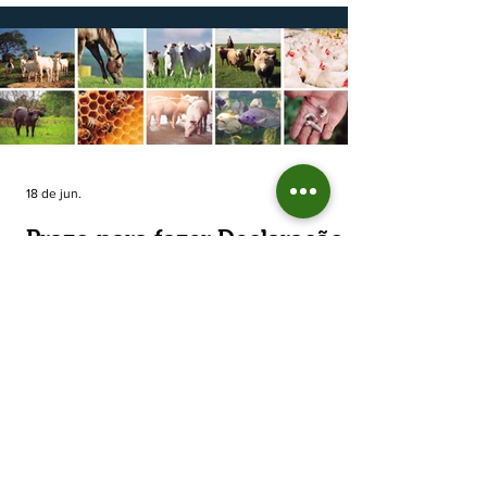
cooperativas agropecuárias, indica queda
estimada de 31,5% na área plantada no Rio
Grande do Sul, para cerca de 790 mil
hectares. A decisão de reduzir o plantio
expõe um cenário de cautela no campo. De
acordo com a Fecoagro/RS, a retração não
aparece de forma isolada: nos quatro cicl
18 de jun.
Prazo para fazer Declaração
Anual do Rebanho termina
em duas semanas
Prazo para fazer Declaração Anual do
Rebanho termina em duas semanas - Até o
momento, 53,37% das Declarações foram
entregues Termina em duas semanas o prazo
para entrega da Declaração Anual do
Rebanho 2026 da Secretaria da Agricultura,
Pecuária, Produção Sustentável e Irrigação